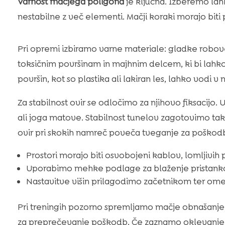
Varnost mačjega poligona
je ključna. Izberemo lah
nestabilne z več elementi. Mačji koraki morajo biti
Pri opremi izbiramo varne materiale: gladke robove
toksičnim površinam in majhnim delcem, ki bi lahko 
površin, kot so plastika ali lakiran les, lahko vodi v
Za stabilnost ovir se odločimo za njihovo fiksaci
ali joga matove. Stabilnost tunelov zagotovimo tak
ovir pri skokih namreč poveča tveganje za poškod
Prostori morajo biti osvobojeni kablov, lomljivih
Uporabimo mehke podlage za blaženje pristankov
Nastavitve višin prilagodimo začetnikom ter ome
Pri treningih pozorno spremljamo mačje obnašanje,
za preprečevanje poškodb. Če zaznamo oklevanje, š