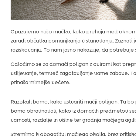
Opazujemo našo mačko, kako prehaja med oknom i
zaradi občutka pomanjkanja v stanovanju. Zaznati j
raziskovanju. To nam jasno nakazuje, da potrebuj
Odločimo se za domači poligon z ovirami kot preprosto
vsiljevanje, temveč zagotavljanje varne zabave. Ta
prinaša mirnejše večere.
Raziskali bomo, kako ustvariti mačji poligon. Ta bo
bomo obravnavali, kako iz domačih predmetov sestav
varnosti, razdalje in višine ter gradnja mačjega agi
Stremimo k obogatitvi mačjega okolja, brez pritisk