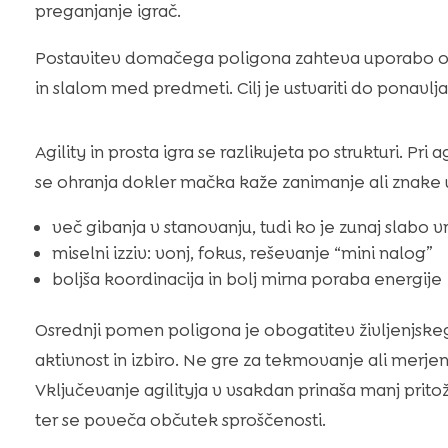
preganjanje igrač.
Postavitev domačega poligona zahteva uporabo osn
in slalom med predmeti. Cilj je ustvariti do ponavlj
Agility in prosta igra se razlikujeta po strukturi. Pri
se ohranja dokler mačka kaže zanimanje ali znake u
več gibanja v stanovanju, tudi ko je zunaj slabo 
miselni izziv: vonj, fokus, reševanje “mini nalog”
boljša koordinacija in bolj mirna poraba energije
Osrednji pomen poligona je obogatitev življenjske
aktivnost in izbiro. Ne gre za tekmovanje ali merje
Vključevanje agilityja v vsakdan prinaša manj prito
ter se poveča občutek sproščenosti.