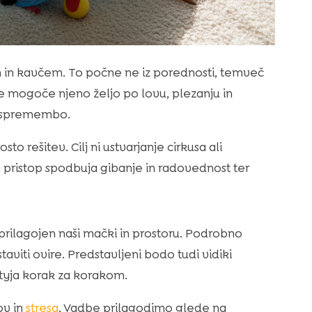
n kavčem. To počne ne iz porednosti, temveč
e mogoče njeno željo po lovu, plezanju in
e spremembo.
 rešitev. Cilj ni ustvarjanje cirkusa ali
 pristop spodbuja gibanje in radovednost ter
 prilagojen naši mački in prostoru. Podrobno
iti ovire. Predstavljeni bodo tudi vidiki
lityja korak za korakom.
ov in
stresa
. Vadbe prilagodimo glede na