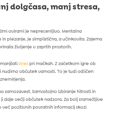
nj dolgčasa, manj stresa,
timi ovirami je neprecenljivo. Mentalna
in plezanje, je simplistična, a učinkovita. Zajema
naša življenje v zaprtih prostorih.
zmanjšati
stres
pri mačkah. Z začetkom igre ob
nudimo občutek varnosti. To je tudi odličen
znemirjenja.
samozavest. Samostojno izbiranje hitrosti in
 ji daje večji občutek nadzora. Za bolj sramežljive
več pozitivnih povratnih informacij skozi