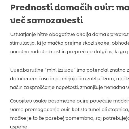
Prednosti domačih ovir: ma
več samozavesti
Ustvarjanje hitre obogatitve okolja doma s prepros
stimulacija, ki jo mačka prejme skozi skoke, obhode 
naravno radovednost in preprečuje dolgčas, ki ga pri
Uvedba rutine “mini izzivov” ima potencial znatno 
določenem času in pomirjujočim zaključkom, mački 
način za sproščanje napetosti, zmanjšuje nenadna v
Osvojitev vsake posamezne ovire povečuje mačkino 
varno premagovanje ovir, kot sta tunel ali stopnica,
mačke je to še posebej pomembno, saj potrebujejo 
uspehe.