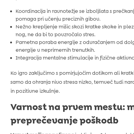
Koordinacija in ravnotežje se izboljšata s prečka
pomaga pri učenju preciznih gibov.
Nežno krepljenje mišic skozi kratke skoke in pleza
nog, ne da bi to povzročalo stres.
Pametna poraba energije z odvračanjem od dol
energije v neprimernih trenutkih.
Integracija mentalne stimulacije in fizične akti
Ko igro zaključimo s pomirjujočim dotikom ali krat
samo da ohranja nivo stresa nizko, temveč tudi na
in pozitivne izkušnje.
Varnost na prvem mestu: ma
preprečevanje poškodb