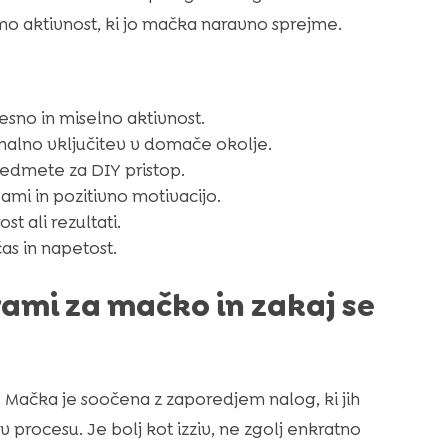
imo aktivnost, ki jo mačka naravno sprejme.
sno in miselno aktivnost.
alno vključitev v domače okolje.
edmete za DIY pristop.
ami in pozitivno motivacijo.
ost ali rezultati.
s in napetost.
rami za mačko in zakaj se
Mačka je soočena z zaporedjem nalog, ki jih
 v procesu. Je bolj kot izziv, ne zgolj enkratno