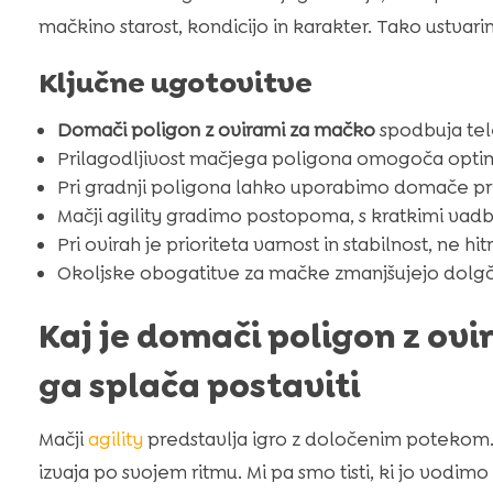
mačkino starost, kondicijo in karakter. Tako ustvar
Ključne ugotovitve
Domači poligon z ovirami za mačko
spodbuja tele
Prilagodljivost mačjega poligona omogoča optim
Pri gradnji poligona lahko uporabimo domače pr
Mačji agility gradimo postopoma, s kratkimi vadb
Pri ovirah je prioriteta varnost in stabilnost, ne hitr
Okoljske obogatitve za mačke zmanjšujejo dolgča
Kaj je domači poligon z ovi
ga splača postaviti
Mačji
agility
predstavlja igro z določenim potekom. 
izvaja po svojem ritmu. Mi pa smo tisti, ki jo vodimo