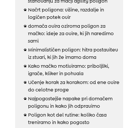
stanovanju za mačji agility poligon
Načrt poligona: višine, razdalje in

logičen potek ovir
domača ovira oziroma poligon za

mačko: ideje za ovire, ki jih naredimo
sami
Minimalističen poligon: hitra postavitev

iz stvari, ki jih že imamo doma
Kako mačko motiviramo: priboljški,

igrače, kliker in pohvala
Učenje korak za korakom: od ene ovire

do celotne proge
Najpogostejše napake pri domačem

poligonu in kako jih odpravimo
Poligon kot del rutine: koliko časa

treniramo in kako pogosto