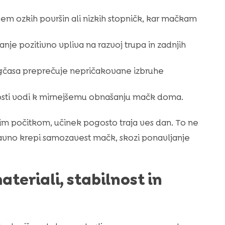
njem ozkih površin ali nizkih stopničk, kar mačkam
nje pozitivno vpliva na razvoj trupa in zadnjih
gčasa preprečuje nepričakovane izbruhe
vnosti vodi k mirnejšemu obnašanju mačk doma.
kim počitkom, učinek pogosto traja ves dan. To ne
ravno krepi samozavest mačk, skozi ponavljanje
teriali, stabilnost in