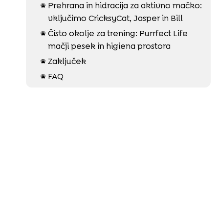
Prehrana in hidracija za aktivno mačko:

vključimo CricksyCat, Jasper in Bill
Čisto okolje za trening: Purrfect Life

mačji pesek in higiena prostora
Zaključek

FAQ
