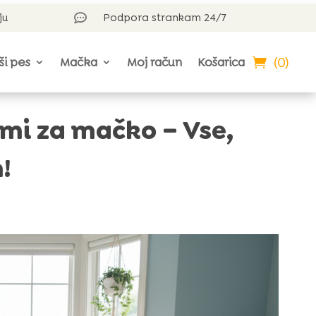
ju
Podpora strankam 24/7

(0)
ši pes
Mačka
Moj račun
Košarica
mi za mačko – Vse,
!