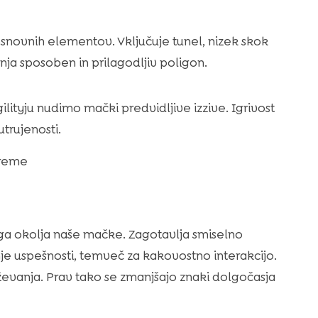
ovnih elementov. Vključuje tunel, nizek skok
anja sposoben in prilagodljiv poligon.
 agilityju nudimo mački predvidljive izzive. Igrivost
trujenosti.
vreme
ga okolja naše mačke. Zagotavlja smiselno
nje uspešnosti, temveč za kakovostno interakcijo.
ževanja. Prav tako se zmanjšajo znaki dolgočasja