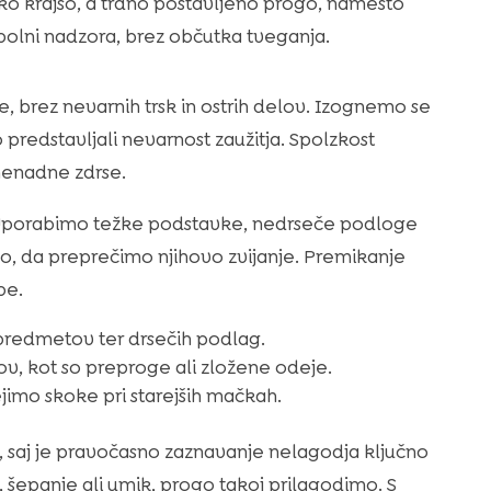
ko krajšo, a trdno postavljeno progo, namesto
 polni nadzora, brez občutka tveganja.
, brez nevarnih trsk in ostrih delov. Izognemo se
predstavljali nevarnost zaužitja. Spolzkost
 nenadne zdrse.
jo. Uporabimo težke podstavke, nedrseče podloge
o, da preprečimo njihovo zvijanje. Premikanje
be.
 predmetov ter drsečih podlag.
, kot so preproge ali zložene odeje.
jimo skoke pri starejših mačkah.
 saj je pravočasno zaznavanje nelagodja ključno
epanje ali umik, progo takoj prilagodimo. S