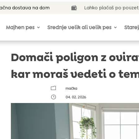
lačna dostava na dom
Lahko plačaš po povzet

Majhen pes
Srednje velik ali velik pes
Starej
Domači poligon z ovira
kar moraš vedeti o tem
m
mačka
}
04. 02. 2026