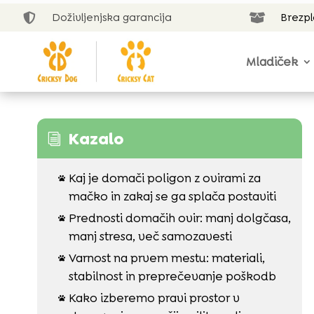
Doživljenjska garancija
Brezp


Mladiček
Kazalo
i
Kaj je domači poligon z ovirami za

mačko in zakaj se ga splača postaviti
Prednosti domačih ovir: manj dolgčasa,

manj stresa, več samozavesti
Varnost na prvem mestu: materiali,

stabilnost in preprečevanje poškodb
Kako izberemo pravi prostor v
