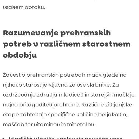
vsakem obroku.
Razumevanje prehranskih
potreb v različnem starostnem
obdobju
Zavest o prehranskih potrebah mačk glede na
njihovo starost je ključna za vse skrbnike. Za
vzdrževanje zdravja mladičev in starejših mačk je
nujna prilagoditev prehrane. Različne življenjske
etape zahtevajo specifične količine beljakovin,
maščob ter vitaminov in mineralov.
Mladički:
Mladički zahtevajo povečan vnos