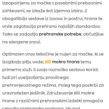
izpopolnjena za mačke s posebnimi prebavnimi
zahtevami, se izkaže kot izjemna izbira. Z
obogatitvijo sestave iz lososa in postrvi, hrana te
vrste zagotavlja prehrano najvišjih standardov.
Tako se zadostijo
prehranske potrebe
, občutljive
na alergene snovi.
Optimalen vnos tekočine je nujen za mačke, ki se
izogibajo pitju vode;
Bill
mokra hrana
temu
primerno služi. S svojo raznoliko sestavo koristi
tudi pri uveljavljanju pravilnega
prehranjevalnega režima. Poleg tega poskrbi za
uravnotežen jedilnik. Združevanje Bill mokre
hrane z različnimi prehranskimi izdelki omogoča
celovito prehransko podporo. Skupaj