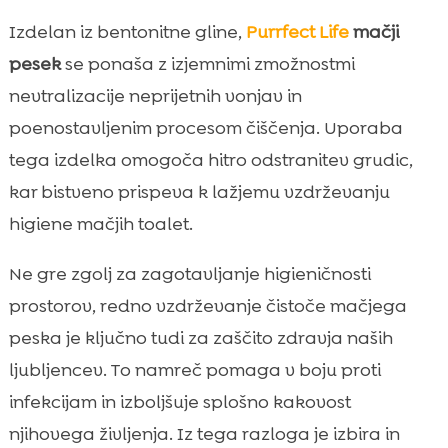
Izdelan iz bentonitne gline,
Purrfect Life
mačji
pesek
se ponaša z izjemnimi zmožnostmi
nevtralizacije neprijetnih vonjav in
poenostavljenim procesom čiščenja. Uporaba
tega izdelka omogoča hitro odstranitev grudic,
kar bistveno prispeva k lažjemu vzdrževanju
higiene mačjih toalet.
Ne gre zgolj za zagotavljanje higieničnosti
prostorov, redno vzdrževanje čistoče mačjega
peska je ključno tudi za zaščito zdravja naših
ljubljencev. To namreč pomaga v boju proti
infekcijam in izboljšuje splošno kakovost
njihovega življenja. Iz tega razloga je izbira in