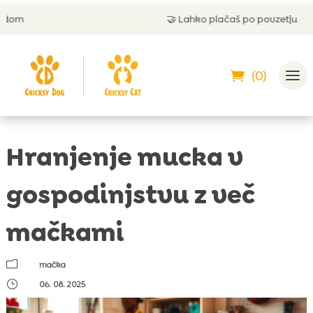
🤝
Lahko plačaš po povzetju
(0)
Hranjenje mucka v
gospodinjstvu z več
mačkami
m
mačka
}
06. 08. 2025