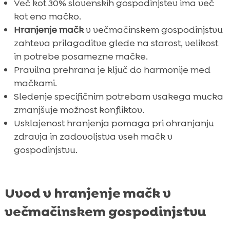
Več kot 30% slovenskih gospodinjstev ima več
Kako spremljati zdravje in težo mucka

kot eno mačko.
Zaključek

Hranjenje mačk
v večmačinskem gospodinjstvu
FAQ

zahteva prilagoditve glede na starost, velikost
in potrebe posamezne mačke.
Pravilna prehrana je ključ do harmonije med
mačkami.
Sledenje specifičnim potrebam vsakega mucka
zmanjšuje možnost konfliktov.
Usklajenost hranjenja pomaga pri ohranjanju
zdravja in zadovoljstva vseh mačk v
gospodinjstvu.
Uvod v hranjenje mačk v
večmačinskem gospodinjstvu