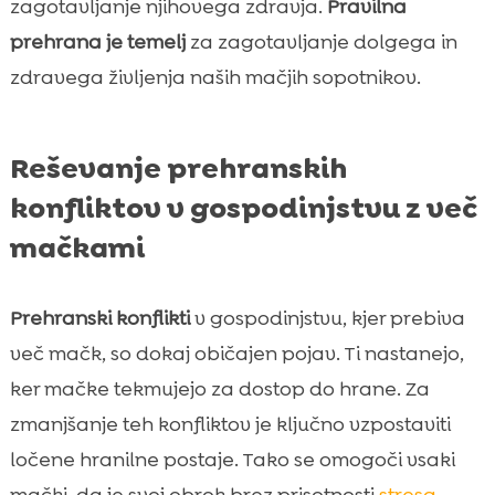
zagotavljanje njihovega zdravja.
Pravilna
prehrana je temelj
za zagotavljanje dolgega in
zdravega življenja naših mačjih sopotnikov.
Reševanje prehranskih
konfliktov v gospodinjstvu z več
mačkami
Prehranski konflikti
v gospodinjstvu, kjer prebiva
več mačk, so dokaj običajen pojav. Ti nastanejo,
ker mačke tekmujejo za dostop do hrane. Za
zmanjšanje teh konfliktov je ključno vzpostaviti
ločene hranilne postaje. Tako se omogoči vsaki
mački, da je svoj obrok brez prisotnosti
stresa
,