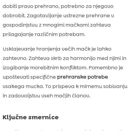
Prednosti CricksyCat hrane za mucka

dobiti pravo prehrano, potrebno za njegovo
Pomen rednega obroka za več mačk

dobrobit. Zagotavljanje ustrezne prehrane v
Vključitev Jasper suhe hrane

gospodinjstvu z mnogimi mačkami zahteva
Bill mokra hrana: Hipoalergena možnost

prilagajanje različnim potrebam.
Nastavitev hranilnega urnika

Usklajevanje hranjenja večih mačk je lahko
Razumevanje prehranskih potreb v

različnem starostnem obdobju
zahtevno. Zahteva skrb za harmonijo med njimi in
Reševanje prehranskih konfliktov v
izogibanje morebitnim konfliktom. Pomembno je

gospodinjstvu z več mačkami
upoštevati specifične
prehranske potrebe
Pomembnost čiste vode

vsakega mucka. To prispeva k mirnemu sobivanju
Prepoznavanje in reševanje alergij pri

in zadovoljstvu vseh mačjih članov.
mucku
Pomen Purrfect Life mačjega peska

Ključne smernice
Mucek z več mačkami: hranjenje in

socializacija