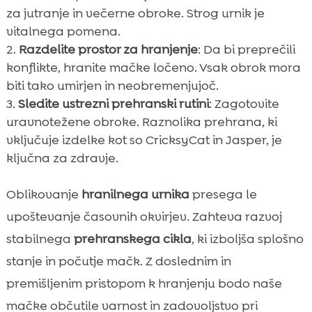
za jutranje in večerne obroke. Strog urnik je
vitalnega pomena.
Razdelite prostor za hranjenje
: Da bi preprečili
konflikte, hranite mačke ločeno. Vsak obrok mora
biti tako umirjen in neobremenjujoč.
Sledite ustrezni prehranski rutini
: Zagotovite
uravnotežene obroke. Raznolika prehrana, ki
vključuje izdelke kot so CricksyCat in Jasper, je
ključna za zdravje.
Oblikovanje
hranilnega urnika
presega le
upoštevanje časovnih okvirjev. Zahteva razvoj
stabilnega
prehranskega cikla
, ki izboljša splošno
stanje in počutje mačk. Z doslednim in
premišljenim pristopom k hranjenju bodo naše
mačke občutile varnost in zadovoljstvo pri