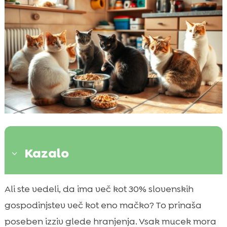
Kazalo
3
Uvod v hranjenje mačk v večmačinskem
Ali ste vedeli, da ima več kot 30% slovenskih

gospodinjstvu
gospodinjstev več kot eno mačko? To prinaša
Izbira prave hrane za vašega mucka

poseben izziv glede hranjenja. Vsak mucek mora