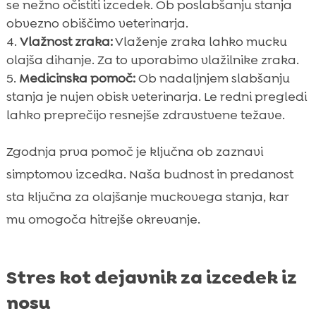
se nežno očistiti izcedek. Ob poslabšanju stanja
obvezno obiščimo veterinarja.
Vlažnost zraka:
Vlaženje zraka lahko mucku
olajša dihanje. Za to uporabimo vlažilnike zraka.
Medicinska pomoč:
Ob nadaljnjem slabšanju
stanja je nujen obisk veterinarja. Le redni pregledi
lahko preprečijo resnejše zdravstvene težave.
Zgodnja prva pomoč je ključna ob zaznavi
simptomov izcedka. Naša budnost in predanost
sta ključna za olajšanje muckovega stanja, kar
mu omogoča hitrejše okrevanje.
Stres kot dejavnik za izcedek iz
nosu