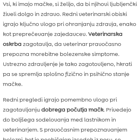
Vsi, ki imajo mačke, si želijo, da bi njihovi ljubljenčki
živeli dolgo in zdravo. Redni veterinarski obiski
igrajo ključno vlogo pri ohranjanju zdravja, enako
kot preprečevanje zajedavcev.
Veterinarska
oskrba
zagotavlja, da veterinar pravočasno
prepozna morebitne bolezenske simptome.
Ustrezno zdravljenje je tako zagotovljeno, hkrati
pa se spremlja splošno fizično in psihično stanje
mačke.
Redni pregledi igrajo pomembno vlogo pri
zagotavljanju
dobrega počutja mačk
. Privedejo
do boljšega sodelovanja med lastnikom in
veterinarjem. S pravočasnim prepoznavanjem
bolezni, kot je neobičajen izcedek iz nosu, se