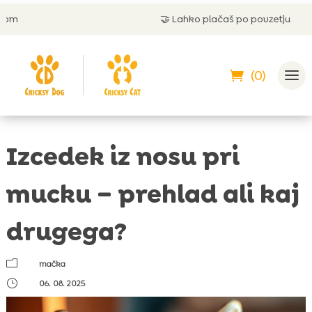
🤝
Lahko plačaš po povzetju
(0)
Izcedek iz nosu pri
mucku – prehlad ali kaj
drugega?
m
mačka
}
06. 08. 2025