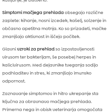
kašljanje, je bistveno.
Simptomi mačjega prehlada
obsegajo različne
zaplete: kihanje, nosni izcedek, kašelj, solzenje in
občasno apetitna motnja. Ko so prizadeti, mačke
zmanjšajo aktivnost in iščejo počitek.
Glavni
vzroki za prehlad
so izpostavljenosti
virusom ter bakterijam, še posebej herpes in
kalicivirusom. Med dejavnike tveganja sodijo
podhladitev in stres, ki zmanjšajo imunsko
odpornost.
Zaznavanje simptomov in hitro ukrepanje sta
ključna za obravnavo mačjega prehlada.
Primerna nega in obisk veterinarja omogočata