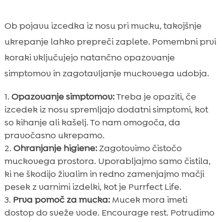
Ob pojavu izcedka iz nosu pri mucku, takojšnje
ukrepanje lahko prepreči zaplete. Pomembni prvi
koraki vključujejo natančno opazovanje
simptomov in zagotavljanje muckovega udobja.
Opazovanje simptomov:
Treba je opaziti, če
izcedek iz nosu spremljajo dodatni simptomi, kot
so kihanje ali kašelj. To nam omogoča, da
pravočasno ukrepamo.
Ohranjanje higiene:
Zagotovimo čistočo
muckovega prostora. Uporabljajmo samo čistila,
ki ne škodijo živalim in redno zamenjajmo mačji
pesek z varnimi izdelki, kot je Purrfect Life.
Prva pomoč za mucka:
Mucek mora imeti
dostop do sveže vode. Encourage rest. Potrudimo