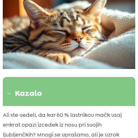
Kazalo
3
Uvod v problematiko izcedka iz nosu pri
Ali ste vedeli, da kar 60 % lastnikov mačk vsaj

muckih
enkrat opazi izcedek iz nosu pri svojih
Prehlad pri muckih – pogosti simptomi in

ljubljenčkih? Mnogi se vprašamo, ali je vzrok