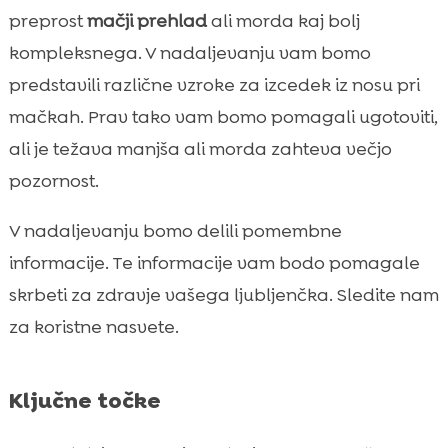
vzroki
preprost
mačji prehlad
ali morda kaj bolj
Alergije kot vzrok za izcedek iz nosu

kompleksnega. V nadaljevanju vam bomo
Infekcijske bolezni in izcedek iz nosu pri

predstavili različne vzroke za izcedek iz nosu pri
muckih
mačkah. Prav tako vam bomo pomagali ugotoviti,
Paraziti in izcedek iz nosu

ali je težava manjša ali morda zahteva večjo
Kronične bolezni dihal in izcedek iz nosu

pozornost.
Kako zdraviti izcedek iz nosu pri mucku

Kako preprečiti izcedek iz nosu pri mucku

V nadaljevanju bomo delili pomembne
CricksyCat hrana za mucke

informacije. Te informacije vam bodo pomagale
Purrfect Life mačji pesek

skrbeti za zdravje vašega ljubljenčka. Sledite nam
Mucek vzroki izcedka iz nosu

za koristne nasvete.
Pomembnost rednih veterinarskih

pregledov
Ključne točke
Higiena in okoljski dejavniki

Kako ukrepati, ko ima mucek izcedek iz
