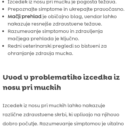
Izcedek iz nosu pri mucku je pogosta težava.
nosu
Prepoznajte simptome in ukrepajte pravočasno.
Stres kot dejavnik za izcedek iz nosu

Mačji prehlad
je običajno blag, vendar lahko
Zaključek

nakazuje resnejše zdravstvene težave.
FAQ

Razumevanje simptomov in zdravljenja
mačjega prehlada je ključno.
Redni veterinarski pregledi so bistveni za
ohranjanje zdravja mucka.
Uvod v problematiko izcedka iz
nosu pri muckih
Izcedek iz nosu pri muckih lahko nakazuje
različne zdravstvene skrbi, ki vplivajo na njihovo
dobro počutje. Razumevanje simptomov je vitalno