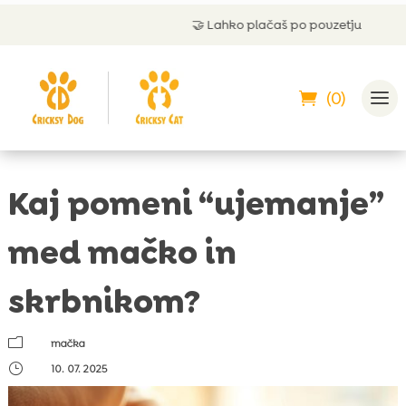
🤝
Lahko plačaš po povzetju
(0)
Kaj pomeni “ujemanje”
med mačko in
skrbnikom?
m
mačka
}
10. 07. 2025