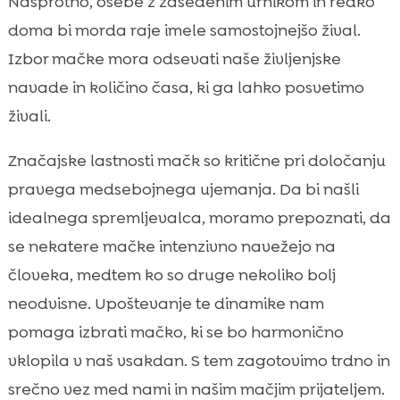
Nasprotno, osebe z zasedenim urnikom in redko
doma bi morda raje imele samostojnejšo žival.
Izbor mačke mora odsevati naše življenjske
navade in količino časa, ki ga lahko posvetimo
živali.
Značajske lastnosti mačk so kritične pri določanju
pravega medsebojnega ujemanja. Da bi našli
idealnega spremljevalca, moramo prepoznati, da
se nekatere mačke intenzivno navežejo na
človeka, medtem ko so druge nekoliko bolj
neodvisne. Upoštevanje te dinamike nam
pomaga izbrati mačko, ki se bo harmonično
vklopila v naš vsakdan. S tem zagotovimo trdno in
srečno vez med nami in našim mačjim prijateljem.