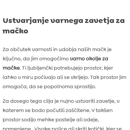
Ustvarjanje varnega zavetja za
mačko
Za občutek varnosti in udobja naših mačk je
ključno, da jim omogočimo
varno okolje za
mačke
. Ti ljubljenčki potrebujejo prostor, kjer
lahko v miru počivajo ali se skrijejo. Tak prostor jim
omogoča, da se popolnoma sprostijo.
Za dosego tega cilja je nujno ustvariti zavetje, v
katerem se bodo počutili zaščitene. V takšen
prostor sodijo mehke postelje ali odeje,
namenjene . Visoke police ali skriti kotički, kjer se