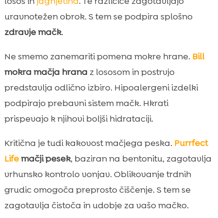
losos in
jagnjetina
. Te različice zagotavljajo
uravnotežen obrok. S tem se podpira splošno
zdravje mačk
.
Ne smemo zanemariti pomena mokre hrane.
Bill
mokra mačja hrana
z lososom in postrvjo
predstavlja odlično izbiro. Hipoalergeni izdelki
podpirajo prebavni sistem mačk. Hkrati
prispevajo k njihovi boljši hidrataciji.
Kritična je tudi kakovost mačjega peska.
Purrfect
Life
mačji pesek
, baziran na bentonitu, zagotavlja
vrhunsko kontrolo vonjav. Oblikovanje trdnih
grudic omogoča preprosto čiščenje. S tem se
zagotavlja čistoča in udobje za vašo mačko.