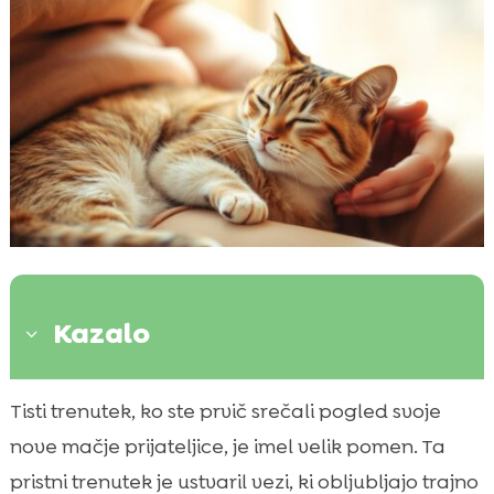
Kazalo
3
Zakaj je ujemanje med mačko in skrbnikom
Tisti trenutek, ko ste prvič srečali pogled svoje

pomembno?
nove mačje prijateljice, je imel velik pomen. Ta
Kaj vpliva na ujemanje med mačko in

pristni trenutek je ustvaril vezi, ki obljubljajo trajno