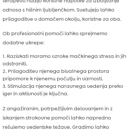
terapevti nudijo koristne napotke za izboljšanje
odnosa s hišnim ljubljenčkom. Svetujejo lahko
prilagoditve v domačem okolju, koristne za oba.
Ob profesionalni pomoči lahko sprejmemo
dodatne ukrepe:
Raziskati moramo vzroke mačkinega stresa in jih
odstraniti.
Prilagoditev njenega bivalnega prostora
pripomore k njenemu počutju in varnosti.
Stimulacija njenega naravnega vedenja preko
iger in aktivnosti je ključna.
Z angažiranim, potrpežljivim delovanjem in z
iskanjem strokovne pomoči lahko napredno
rešujemo vedenjske težave. Gradimo lahko