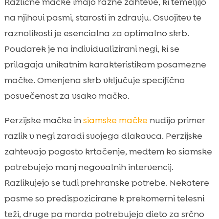
Različne mačke imajo razne zahteve, ki temeljijo
na njihovi pasmi, starosti in zdravju. Osvojitev te
raznolikosti je esencialna za optimalno skrb.
Poudarek je na individualizirani negi, ki se
prilagaja unikatnim karakteristikam posamezne
mačke. Omenjena skrb vključuje specifično
posvečenost za vsako mačko.
Perzijske mačke in
siamske mačke
nudijo primer
razlik v negi zaradi svojega dlakavca. Perzijske
zahtevajo pogosto krtačenje, medtem ko siamske
potrebujejo manj negovalnih intervencij.
Razlikujejo se tudi prehranske potrebe. Nekatere
pasme so predispozicirane k prekomerni telesni
teži, druge pa morda potrebujejo dieto za srčno