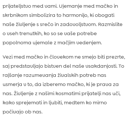
skrbnikom?
prijateljstvo med vami. Ujemanje med mačko in
Kako prepoznati pravo ujemanje?

skrbnikom simbolizira to harmonijo, ki obogati
Vpliv prehrane na ujemanje

naše življenje s srečo in zadovoljstvom. Razmislite
Pravilen izbor izdelkov za mačke

o vseh trenutkih, ko so se vaše potrebe
Prilagoditev mačke na domače okolje

popolnoma ujemale z mačjim vedenjem.
Komunikacija med mačko in skrbnikom

Ujemanje mačke z lastnikom
Vezi med mačko in človekom ne smejo biti prezrte,

Pozornost in nežnost
saj predstavljajo bistven del naše vsakdanjosti. To

Redna nega in zdravstveni pregledi

rajšanje razumevanja živalskih potreb nas
Igrivost in stimulacija

usmerja v to, da izberemo mačko, ki je prava za
Ustvarjanje varnega zavetja za mačko

nas. Življenje z našimi kosmatimi prijatelji nas uči,
Razumevanje posebnih potreb mačk

kako sprejemati in ljubiti, medtem ko mirno
Kaj storiti, če ujemanje ni idealno?

počivajo ob nas.
Zaključek

FAQ
