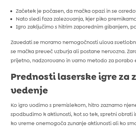
Začetek je počasen, da mačka opazi in se osredot
Nato sledi faza zalezovanja, kjer piko premikam
Igro zaključimo s hitrim zaporednim gibanjem, 
Zavedati se moramo nemogočnosti ulova svetlobne
se mačka preveč vzburja ali postane nervozna. Zara
prijetno, nadzorovano in varno metodo za porabo e
Prednosti laserske igre za z
vedenje
Ko igro vodimo s premislekom, hitro zaznamo njene
spodbudimo k aktivnosti, kot so tek, spretni obrati 
ko vreme onemogoča zunanje aktivnosti ali ko sm