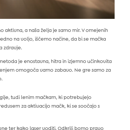
 aktivna, a naša želja je samo mir. V omejenih
 vedno na voljo, iščemo načine, da bi se mačka
a zdravje.
 metoda je enostavna, hitra in izjemno učinkovita
vodenjem omogoča varno zabavo. Ne gre samo za
.
gije, tudi lenim mačkam, ki potrebujejo
dvsem za aktivacijo mačk, ki se soočajo s
ne ter kako laser voditi. Odkrili bomo pravo