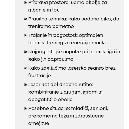
Priprava prostora: varno okolje za

gibanje in lov
Pravilna tehnika: kako vodimo piko, da

treniramo pametno
Trajanje in pogostost: optimalen

laserski trening za energijo mačke
Najpogostejše napake pri laserski igri in

kako jih odpravimo
Kako zaključimo lasersko seanso brez

frustracije
Laser kot del dnevne rutine:

kombiniranje z drugimi igrami in
obogatitvijo okolja
Posebne situacije: mladiči, seniorji,

prekomerna teža in zdravstvene
omejitve