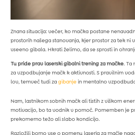
Znana situacija: večer, ko mačka postane nenavadno
prostorih našega stanovanja, kjer prostor za tek ni
vseeno gibala. Hkrati želimo, da se sprosti in ohranj
Tu pride prav
laserski gibalni trening za mačke
. Ta
za vzpodbujanje mačk k aktivnosti. S pravilnim 
lov, temveč tudi za
gibanje
in mentalno vzpodbudo
Nam, lastnikom sobnih mačk ali tistih z viškom ener
motivacijo, bo ta vodnik v pomoč. Pomemben je pre
prekomerno težo ali slabo kondicijo.
Razložili bomo vse o pomenu laserja za mačje nago