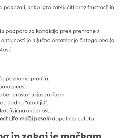
kazali, kako igro zaključiti brez frustracij in
i s podporo za kondicijo prek prehrane z
o aktivnosti je ključno ohranjanje čistega okolja,
tosti.
 če poznamo pravila.
samozavest.
er prostor in jasen ritem.
ec vedno “ulovljiv”.
 fizična aktivnost.
ect Life mačji pesek
) dopolnita celoto.
ning in zakaj je mačkam