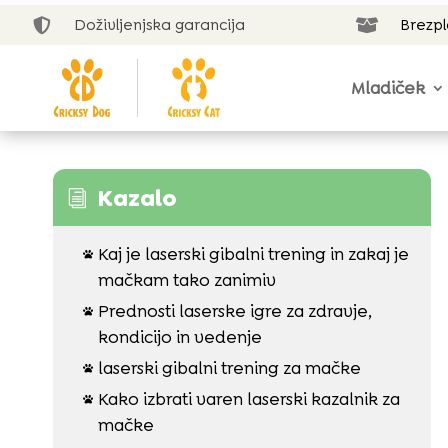
Doživljenjska garancija
Brezp


Mladiček
Kazalo
i
Kaj je laserski gibalni trening in zakaj je

mačkam tako zanimiv
Prednosti laserske igre za zdravje,

kondicijo in vedenje
laserski gibalni trening za mačke

Kako izbrati varen laserski kazalnik za

mačke