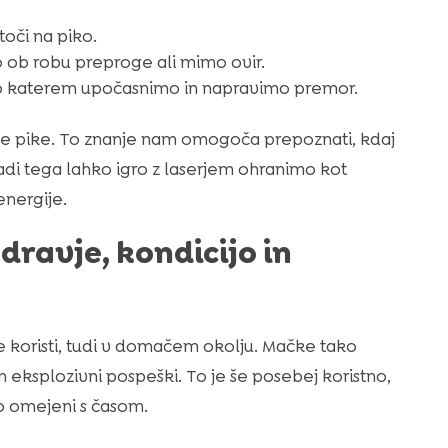
oči na piko.
o ob robu preproge ali mimo ovir.
po katerem upočasnimo in napravimo premor.
 pike. To znanje nam omogoča prepoznati, kdaj
di tega lahko igro z laserjem ohranimo kot
nergije.
dravje, kondicijo in
 koristi, tudi v domačem okolju. Mačke tako
in eksplozivni pospeški. To je še posebej koristno,
o omejeni s časom.