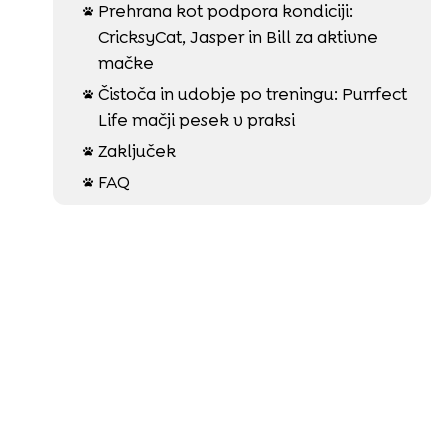
Prehrana kot podpora kondiciji:

CricksyCat, Jasper in Bill za aktivne
mačke
Čistoča in udobje po treningu: Purrfect

Life mačji pesek v praksi
Zaključek

FAQ
