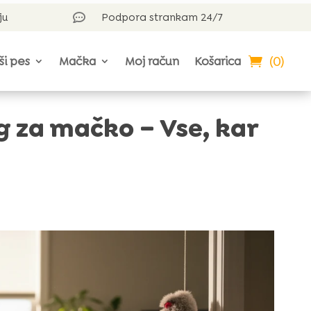
ju
Podpora strankam 24/7

(0)
ši pes
Mačka
Moj račun
Košarica
g za mačko – Vse, kar