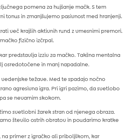
ključnega pomena za hujšanje mačk. S tem
ni tonus in zmanjšujemo pasivnost med hranjenji.
ati več krajših aktivnih rund z vmesnimi premori.
ačko fizično izčrpal.
kar predstavlja izziv za mačko. Takšna mentalna
bolj osredotočene in manj napadalne.
a vedenjske težave. Med te spadajo nočno
irano agresivna igra. Pri igri pazimo, da svetlobo
o pa se nevarnim skokom.
žimo svetlobni žarek stran od njenega obraza.
mo število ostrih obratov in poudarimo kratke
na primer z igračko ali priboljškom, kar