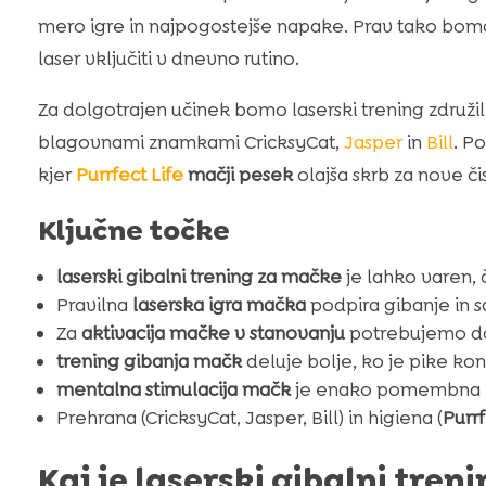
mero igre in najpogostejše napake. Prav tako bomo po
laser vključiti v dnevno rutino.
Za dolgotrajen učinek bomo laserski trening združil
blagovnami znamkami CricksyCat,
Jasper
in
Bill
. P
kjer
Purrfect Life
mačji pesek
olajša skrb za nove čis
Ključne točke
laserski gibalni trening za mačke
je lahko varen,
Pravilna
laserska igra mačka
podpira gibanje in 
Za
aktivacija mačke v stanovanju
potrebujemo dob
trening gibanja mačk
deluje bolje, ko je pike kon
mentalna stimulacija mačk
je enako pomembna kot
Prehrana (CricksyCat, Jasper, Bill) in higiena (
Purrf
Kaj je laserski gibalni tre