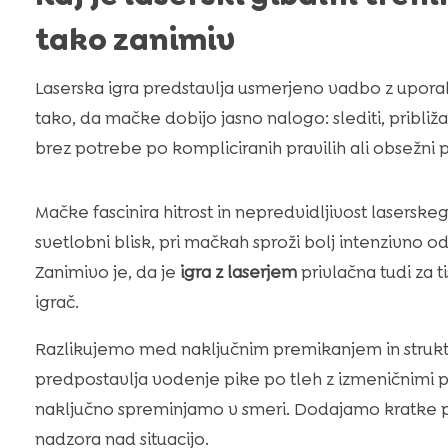
tako zanimiv
Laserska igra predstavlja usmerjeno vadbo z upora
tako, da mačke dobijo jasno nalogo: slediti, približat
brez potrebe po kompliciranih pravilih ali obsežni p
Mačke fascinira hitrost in nepredvidljivost laserskeg
svetlobni blisk, pri mačkah sproži bolj intenzivno o
Zanimivo je, da je
igra z laserjem
privlačna tudi za 
igrač.
Razlikujemo med naključnim premikanjem in struk
predpostavlja vodenje pike po tleh z izmeničnimi p
naključno spreminjamo v smeri. Dodajamo kratke p
nadzora nad situacijo.