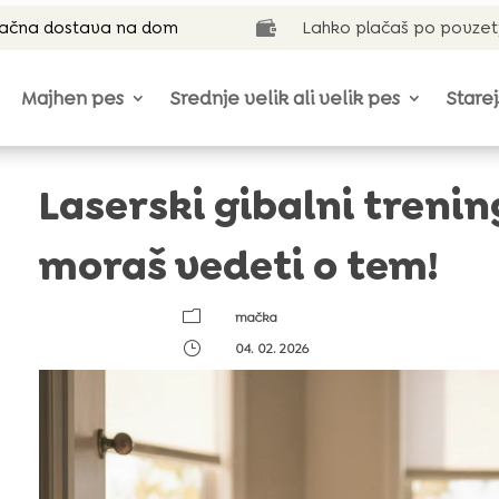
lačna dostava na dom
Lahko plačaš po povzet

Majhen pes
Srednje velik ali velik pes
Starej
Laserski gibalni trenin
moraš vedeti o tem!
m
mačka
}
04. 02. 2026