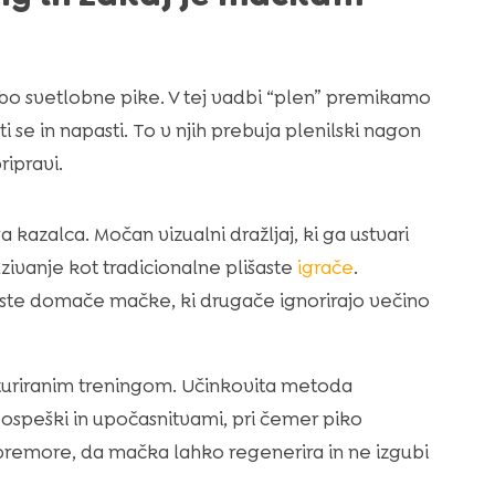
bo svetlobne pike. V tej vadbi “plen” premikamo
i se in napasti. To v njih prebuja plenilski nagon
ripravi.
a kazalca. Močan vizualni dražljaj, ki ga ustvari
dzivanje kot tradicionalne plišaste
igrače
.
tiste domače mačke, ki drugače ignorirajo večino
turiranim treningom. Učinkovita metoda
ospeški in upočasnitvami, pri čemer piko
remore, da mačka lahko regenerira in ne izgubi