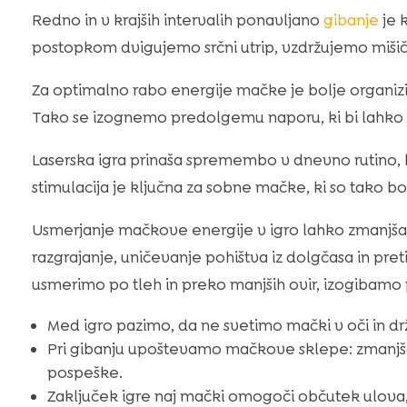
Redno in v krajših intervalih ponavljano
gibanje
je 
postopkom dvigujemo srčni utrip, vzdržujemo mišič
Za optimalno rabo energije mačke je bolje organizir
Tako se izognemo predolgemu naporu, ki bi lahko m
Laserska igra prinaša spremembo v dnevno rutino, 
stimulacija je ključna za sobne mačke, ki so tako 
Usmerjanje mačkove energije v igro lahko zmanjš
razgrajanje, uničevanje pohištva iz dolgčasa in pret
usmerimo po tleh in preko manjših ovir, izogibam
Med igro pazimo, da ne svetimo mački v oči in dr
Pri gibanju upoštevamo mačkove sklepe: zmanjša
pospeške.
Zaključek igre naj mački omogoči občutek ulova, 