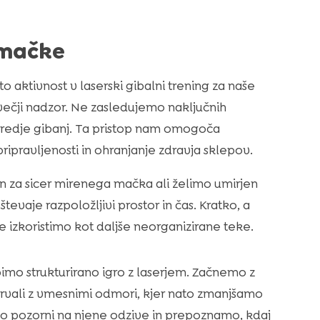
 mačke
o aktivnost v laserski gibalni trening za naše
 večji nadzor. Ne zasledujemo naključnih
redje gibanj. Ta pristop nam omogoča
ipravljenosti in ohranjanje zdravja sklepov.
 dan za sicer mirenega mačka ali želimo umirjen
števaje razpoložljivi prostor in čas. Kratko, a
 izkoristimo kot daljše neorganizirane teke.
mo strukturirano igro z laserjem. Začnemo z
ntervali z vmesnimi odmori, kjer nato zmanjšamo
o pozorni na njene odzive in prepoznamo, kdaj