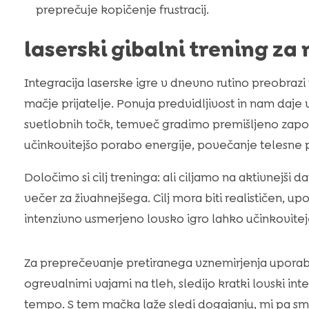
preprečuje kopičenje frustracij.
laserski gibalni trening za
Integracija laserske igre v dnevno rutino preobrazi t
mačje prijatelje. Ponuja predvidljivost in nam daje
svetlobnih točk, temveč gradimo premišljeno zapo
učinkovitejšo porabo energije, povečanje telesne pr
Določimo si cilj treninga: ali ciljamo na aktivnejši
večer za živahnejšega. Cilj mora biti realističen, upo
intenzivno usmerjeno lovsko igro lahko učinkoviteje
Za preprečevanje pretiranega vznemirjenja uporabi
ogrevalnimi vajami na tleh, sledijo kratki lovski i
tempo. S tem mačka laže sledi dogajanju, mi pa sm