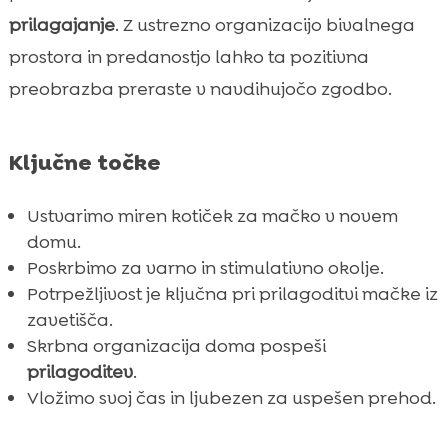
Zaključek
prilagajanje
. Z ustrezno organizacijo bivalnega

FAQ
prostora in predanostjo lahko ta pozitivna

preobrazba preraste v navdihujočo zgodbo.
Ključne točke
Ustvarimo miren kotiček za mačko v novem
domu.
Poskrbimo za varno in stimulativno okolje.
Potrpežljivost je ključna pri prilagoditvi mačke iz
zavetišča.
Skrbna organizacija doma pospeši
prilagoditev
.
Vložimo svoj čas in ljubezen za uspešen prehod.