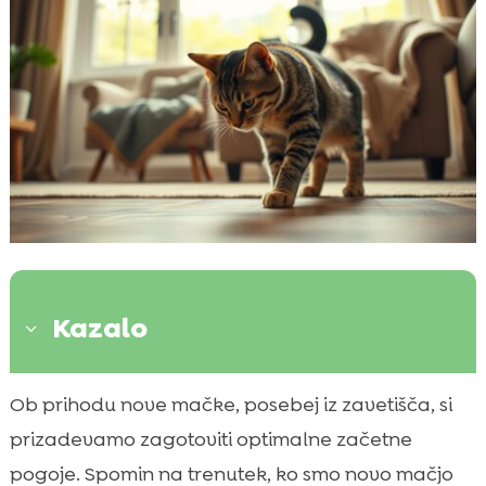
Kazalo
3
Kaj pričakovati prvi dan
Ob prihodu nove mačke, posebej iz zavetišča, si

Pomen varnega prostora
prizadevamo zagotoviti optimalne začetne

Kako uvajati nove mačke drugim domačim
pogoje. Spomin na trenutek, ko smo novo mačjo
