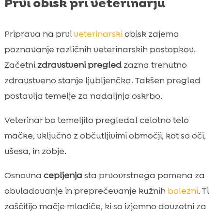
Prvi obisk pri veterinarju
Priprava na prvi
veterinarski
obisk zajema
poznavanje različnih veterinarskih postopkov.
Začetni
zdravstveni pregled
zazna trenutno
zdravstveno stanje ljubljenčka. Takšen pregled
postavlja temelje za nadaljnjo oskrbo.
Veterinar bo temeljito pregledal celotno telo
mačke, vključno z občutljivimi območji, kot so oči,
ušesa, in zobje.
Osnovna
cepljenja
sta prvovrstnega pomena za
obvladovanje in preprečevanje kužnih
bolezni
. Ti
zaščitijo mačje mladiče, ki so izjemno dovzetni za