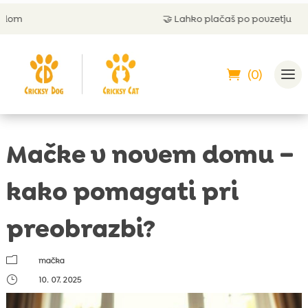
🤝
Lahko plačaš po povzetju
(0)
Mačke v novem domu –
kako pomagati pri
preobrazbi?
m
mačka
}
10. 07. 2025