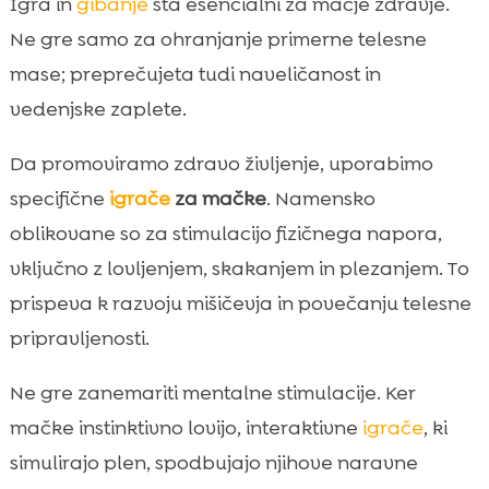
Igra in
gibanje
sta esencialni za mačje zdravje.
Ne gre samo za ohranjanje primerne telesne
mase; preprečujeta tudi naveličanost in
vedenjske zaplete.
Da promoviramo zdravo življenje, uporabimo
specifične
igrače
za mačke
. Namensko
oblikovane so za stimulacijo fizičnega napora,
vključno z lovljenjem, skakanjem in plezanjem. To
prispeva k razvoju mišičevja in povečanju telesne
pripravljenosti.
Ne gre zanemariti mentalne stimulacije. Ker
mačke instinktivno lovijo, interaktivne
igrače
, ki
simulirajo plen, spodbujajo njihove naravne