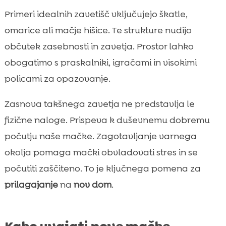
Primeri idealnih zavetišč vključujejo škatle,
omarice ali mačje hišice. Te strukture nudijo
občutek zasebnosti in zavetja. Prostor lahko
obogatimo s praskalniki, igračami in visokimi
policami za opazovanje.
Zasnova takšnega zavetja ne predstavlja le
fizične naloge. Prispeva k duševnemu dobremu
počutju naše mačke. Zagotavljanje varnega
okolja pomaga mački obvladovati stres in se
počutiti zaščiteno. To je ključnega pomena za
prilagajanje
na
nov dom
.
Kako uvajati nove mačke