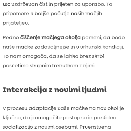
wc
vzdrževan čist in prijeten za uporabo. To
pripomore k boljše počutje naših mačjih
prijateljev.
Redno
čiščenje mačjega okolja
pomeni, da bodo
naše mačke zadovoljnejše in v vrhunski kondiciji.
To nam omogoča, da se lahko brez skrbi
posvetimo skupnim trenutkom z njimi.
Interakcija z novimi ljudmi
V procesu adaptacije vaše mačke na nov okol je
ključno, da ji omogočite postopno in previdno
socializacijo z novimi osebami. Prvenstvena