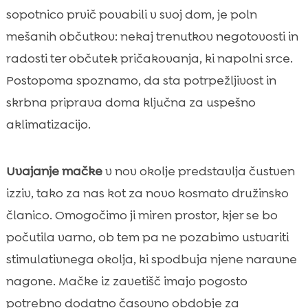
ljubljenčkom
sopotnico prvič povabili v svoj dom, je poln
Navajanje na novo hrano in prehrano

mešanih občutkov: nekaj trenutkov negotovosti in
Rutina in dnevna pravila

radosti ter občutek pričakovanja, ki napolni srce.
Pomen igranja in gibanja

Postopoma spoznamo, da sta potrpežljivost in
Preprečevanje težav z zdrjem

skrbna priprava doma ključna za uspešno
Prvi obisk pri veterinarju

aklimatizacijo.
Prepoznavanje znakov stresa in tesnobe

Kaj storiti, če mačka ne sprejme novega

Uvajanje mačke
v nov okolje predstavlja čustven
doma
izziv, tako za nas kot za novo kosmato družinsko
Integracija preobrazba mačke iz zavetišča

članico. Omogočimo ji miren prostor, kjer se bo
Pomembnost čistoče v mačjem okolju

počutila varno, ob tem pa ne pozabimo ustvariti
Interakcija z novimi ljudmi

stimulativnega okolja, ki spodbuja njene naravne
Mačka in otroci

nagone. Mačke iz zavetišč imajo pogosto
Kdaj poiskati strokovno pomoč

potrebno dodatno časovno obdobje za
Mnenja in izkušnje drugih lastnikov mačk
