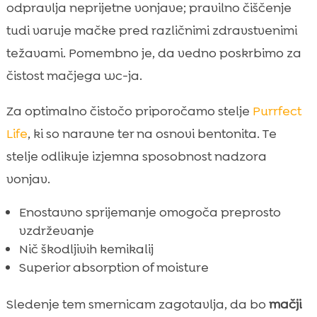
odpravlja neprijetne vonjave; pravilno čiščenje
tudi varuje mačke pred različnimi zdravstvenimi
težavami. Pomembno je, da vedno poskrbimo za
čistost mačjega wc-ja.
Za optimalno čistočo priporočamo stelje
Purrfect
Life
, ki so naravne ter na osnovi bentonita. Te
stelje odlikuje izjemna sposobnost nadzora
vonjav.
Enostavno sprijemanje omogoča preprosto
vzdrževanje
Nič škodljivih kemikalij
Superior absorption of moisture
Sledenje tem smernicam zagotavlja, da bo
mačji