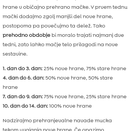
hrane v običajno prehrano mačke. V prvem tednu
mački dodajmo zgolj manjši del nove hrane,
postopoma pa povečujmo ta delež. Tako
prehodno obdobje
bi moralo trajati najmanj dve
tedni, zato lahko mačje telo prilagodi na nove
sestavine.
1. dan do 3. dan:
25% nove hrane, 75% stare hrane
4. dan do 6. dan:
50% nove hrane, 50% stare
hrane
7. dan do 9. dan:
75% nove hrane, 25% stare hrane
10. dan do 14. dan:
100% nove hrane
Nadzirajmo prehranjevalne navade mucka
tekom uvajanja nove hrane. Če opazimo