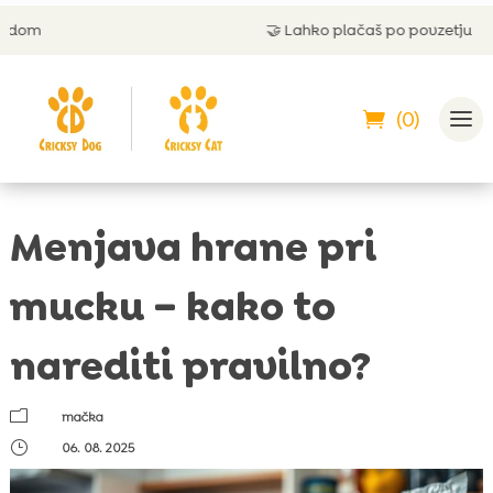
🤝
Lahko plačaš po povzetju
(0)
Menjava hrane pri
mucku – kako to
narediti pravilno?
m
mačka
}
06. 08. 2025