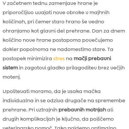
V začetnem tednu zamenjave hrane je
priporočljivo uvajati nove obroke v majhnih
količinah, pri čemer staro hrano še vedno
ohranjamo kot glavni del prehrane. Dan za dnem
količino nove hrane postopoma povečujemo
dokler popolnoma ne nadomestimo stare. Ta
postopek minimizira
stres
na
mačji prebavni
sistem
in zagotovi gladko prilagoditev brez večjih
motenj.
Upoštevati moramo, da je vsaka mačka
individualna in se odziva drugače na spremembe
prehrane. Pri vztrajnih
prebavnih motnjah
ali
drugih komplikacijah je ključno, da poiščemo
veterinarsko pomoč. Tako najdemo optimalno