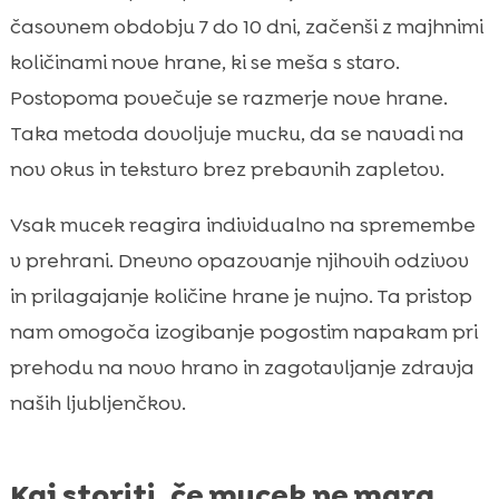
časovnem obdobju 7 do 10 dni, začenši z majhnimi
količinami nove hrane, ki se meša s staro.
Postopoma povečuje se razmerje nove hrane.
Taka metoda dovoljuje mucku, da se navadi na
nov okus in teksturo brez prebavnih zapletov.
Vsak mucek reagira individualno na spremembe
v prehrani. Dnevno opazovanje njihovih odzivov
in prilagajanje količine hrane je nujno. Ta pristop
nam omogoča izogibanje pogostim napakam pri
prehodu na novo hrano in zagotavljanje zdravja
naših ljubljenčkov.
Kaj storiti, če mucek ne mara