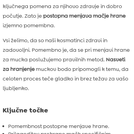
mucku
ključnega pomena za njihovo zdravje in dobro
Kako poznati, da je čas za spremembo

počutje. Zato je
postopna menjava mačje hrane
Izbira prave prehrane.za muckov

izjemno pomembna.
Uporaba CricksyCat hrane za gladek

prehod
Vsi želimo, da so naši kosmatinci zdravi in
Prednosti Jasper suhe hrane
zadovoljni. Pomembno je, da se pri menjavi hrane

Bill mokra hrana – hipoalergen losos in
za mucka poslužujemo pravilnih metod.
Nasveti

postrv
za hranjenje
muckov bodo pripomogli k temu, da
Naključni koraki pri menjavi hrane

celoten proces teče gladko in brez težav za vašo
Kaj storiti, če mucek ne mara nove hrane

ljubljenko.
Pomen hidracije pri menjavi hrane

Monitoriranje mucka med prehodom

Ključne točke
Kako vpliva menjava hrane na prebavo

Možnost alergij na novo hrano

Pomembnost postopne menjave hrane.
Kako ustrezno hraniti mlade in starejše

Prilagoditev prehrane mačk specifičnim