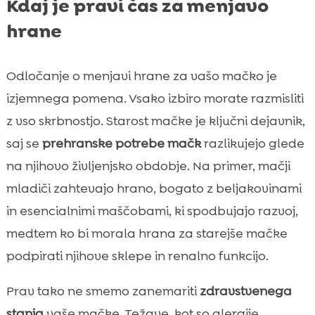
Kdaj je pravi čas za menjavo
hrane
Odločanje o menjavi hrane za vašo mačko je
izjemnega pomena. Vsako izbiro morate razmisliti
z vso skrbnostjo. Starost mačke je ključni dejavnik,
saj se
prehranske potrebe mačk
razlikujejo glede
na njihovo življenjsko obdobje. Na primer, mačji
mladiči zahtevajo hrano, bogato z beljakovinami
in esencialnimi maščobami, ki spodbujajo razvoj,
medtem ko bi morala hrana za starejše mačke
podpirati njihove sklepe in renalno funkcijo.
Prav tako ne smemo zanemariti
zdravstvenega
stanja
vaše mačke. Težave, kot so alergije,