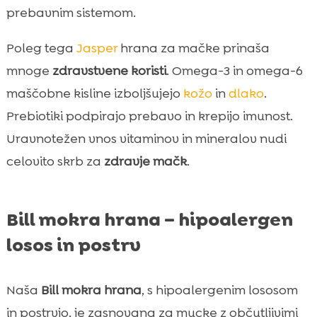
prebavnim sistemom.
Poleg tega
Jasper
hrana za mačke prinaša
mnoge
zdravstvene koristi
. Omega-3 in omega-6
maščobne kisline izboljšujejo
kožo
in
dlako
.
Prebiotiki podpirajo prebavo in krepijo imunost.
Uravnotežen vnos vitaminov in mineralov nudi
celovito skrb za
zdravje mačk
.
Bill mokra hrana – hipoalergen
losos in postrv
Naša
Bill mokra hrana
, s hipoalergenim lososom
in postrvjo, je zasnovana za mucke z občutljivimi