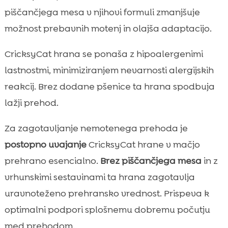
piščančjega mesa v njihovi formuli zmanjšuje
možnost prebavnih motenj in olajša adaptacijo.
CricksyCat hrana se ponaša z hipoalergenimi
lastnostmi, minimiziranjem nevarnosti alergijskih
reakcij. Brez dodane pšenice ta hrana spodbuja
lažji prehod.
Za zagotavljanje nemotenega prehoda je
postopno uvajanje
CricksyCat hrane v mačjo
prehrano esencialno.
Brez piščančjega mesa
in z
vrhunskimi sestavinami ta hrana zagotavlja
uravnoteženo prehransko vrednost. Prispeva k
optimalni podpori splošnemu dobremu počutju
med prehodom.