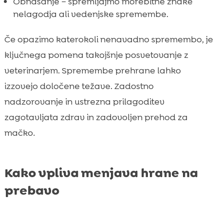
Obnašanje – spremljajmo morebitne znake
nelagodja ali vedenjske spremembe.
Če opazimo katerokoli nenavadno spremembo, je
ključnega pomena takojšnje posvetovanje z
veterinarjem. Spremembe prehrane lahko
izzovejo določene težave. Zadostno
nadzorovanje in ustrezna prilagoditev
zagotavljata zdrav in zadovoljen prehod za
mačko.
Kako vpliva menjava hrane na
prebavo