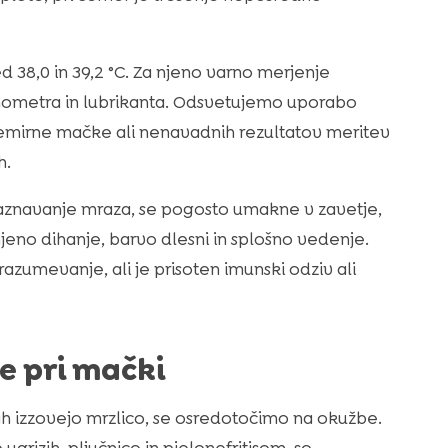
38,0 in 39,2 °C. Za njeno varno merjenje
ometra in lubrikanta. Odsvetujemo uporabo
nemirne mačke ali nenavadnih rezultatov meritev
h.
zaznavanje mraza, se pogosto umakne v zavetje,
jeno dihanje, barvo dlesni in splošno vedenje.
zumevanje, ali je prisoten imunski odziv ali
e pri mački
h izzovejo mrzlico, se osredotočimo na okužbe.