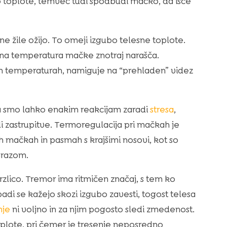
toplote, temveč tudi spodbudi mačko, da išče
ne žile ožijo. To omeji izgubo telesne toplote.
lesna temperatura mačke znotraj narašča.
nih temperaturah, namiguje na “prehladen” videz
ča smo lahko enakim reakcijam zaradi
stresa
,
i zastrupitve. Termoregulacija pri mačkah je
h mačkah in pasmah s krajšimi nosovi, kot so
 mrazom.
lico. Tremor ima ritmičen značaj, s tem ko
adi se kažejo skozi izgubo zavesti, togost telesa
nje
ni voljno in za njim pogosto sledi zmedenost.
oplote, pri čemer je tresenje neposredno