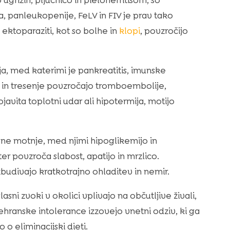
grizih, pljučnico in pielonefritisom, so
sa, panleukopenije, FeLV in FIV je prav tako
 ektoparaziti, kot so bolhe in
klopi
, povzročijo
ja, med katerimi je pankreatitis, imunske
r in tresenje povzročajo tromboembolije,
javita toplotni udar ali hipotermija, motijo
e motnje, med njimi hipoglikemijo in
er povzroča slabost, apatijo in mrzlico.
zbudivajo kratkotrajno ohladitev in nemir.
asni zvoki v okolici vplivajo na občutljive živali,
ehranske intolerance izzovejo vnetni odziv, ki ga
 o eliminacijski dieti.