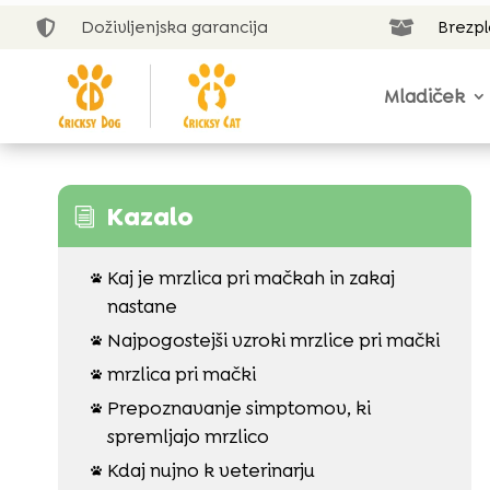
Doživljenjska garancija
Brezp


Mladiček
Kazalo
i
Kaj je mrzlica pri mačkah in zakaj

nastane
Najpogostejši vzroki mrzlice pri mački

mrzlica pri mački

Prepoznavanje simptomov, ki

spremljajo mrzlico
Kdaj nujno k veterinarju
