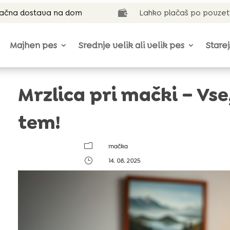
lačna dostava na dom
Lahko plačaš po povzet

Majhen pes
Srednje velik ali velik pes
Starej
Mrzlica pri mački – Vse
tem!
m
mačka
}
14. 08. 2025