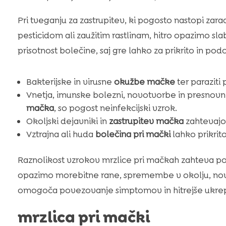
Pri tveganju za zastrupitev, ki pogosto nastopi zara
pesticidom ali zaužitim rastlinam, hitro opazimo sl
prisotnost bolečine, saj gre lahko za prikrito in po
Bakterijske in virusne
okužbe mačke
ter paraziti 
Vnetja, imunske bolezni, novotvorbe in presnovn
mačka
, so pogost neinfekcijski vzrok.
Okoljski dejavniki in
zastrupitev mačka
zahtevajo 
Vztrajna ali huda
bolečina pri mački
lahko prikrit
Raznolikost vzrokov mrzlice pri mačkah zahteva 
opazimo morebitne rane, spremembe v okolju, nove 
omogoča povezovanje simptomov in hitrejše ukre
mrzlica pri mački