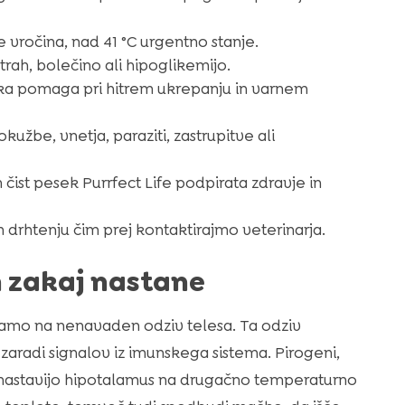
e vročina, nad 41 °C urgentno stanje.
trah, bolečino ali hipoglikemijo.
a pomaga pri hitrem ukrepanju in varnem
kužbe, vnetja, paraziti, zastrupitve ali
in čist pesek Purrfect Life podpirata zdravje in
 drhtenju čim prej kontaktirajmo veterinarja.
n zakaj nastane
čamo na nenavaden odziv telesa. Ta odziv
zaradi signalov iz imunskega sistema. Pirogeni,
, nastavijo hipotalamus na drugačno temperaturno