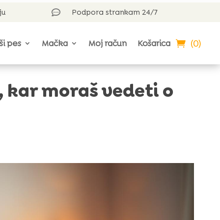
ju
Podpora strankam 24/7

(0)
ši pes
Mačka
Moj račun
Košarica
, kar moraš vedeti o