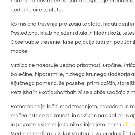
normo. Ta postopek ne samo pospešuje produkcijo 
dodatne vire toplote.
Ko mišično tresenje proizvaja toploto, hkrati perifer
Posledično, kljub naježeni dlaki in hladni koži, te
Observable tresenje, ki se pojavlja tudi pri poviša
mačke.
Mrzlica ne nakazuje vedno prisotnosti vročine. Pri
bolečine, hipotermije, nizkega krvnega sladkorja al
ključnega pomena, še posebej pri mladičih, starejši
Perzijska in Exotic Shorthair, ki se slabše soočajo z
Pomembno je ločiti med tresenjem, napadom in mrz
mačka ostane pri zavesti in odziven na okolico. Nap
in pogosto s spremljevalnim slinjenjem. Temu
giba
Medtem mrzlica služi kot strategija za produkcijo t