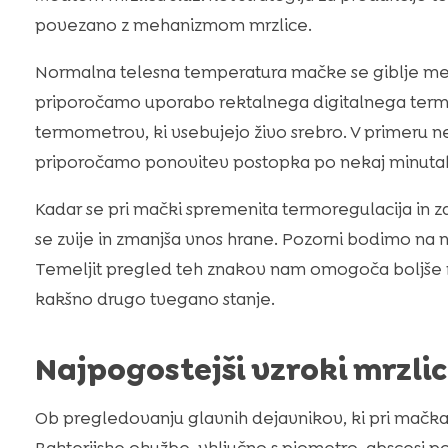
povezano z mehanizmom mrzlice.
Normalna telesna temperatura mačke se giblje med 
priporočamo uporabo rektalnega digitalnega term
termometrov, ki vsebujejo živo srebro. V primeru 
priporočamo ponovitev postopka po nekaj minuta
Kadar se pri mački spremenita termoregulacija in 
se zvije in zmanjša vnos hrane. Pozorni bodimo na n
Temeljit pregled teh znakov nam omogoča boljše ra
kakšno drugo tvegano stanje.
Najpogostejši vzroki mrzlic
Ob pregledovanju glavnih dejavnikov, ki pri mačka