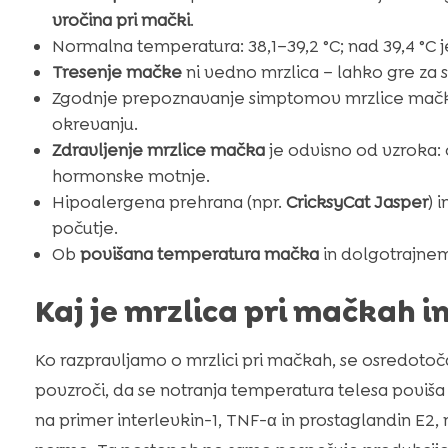
vročina pri mački
.
Normalna temperatura: 38,1–39,2 °C; nad 39,4 °C j
Tresenje mačke
ni vedno mrzlica – lahko gre za s
Zgodnje prepoznavanje simptomov mrzlice mačk
okrevanju.
Zdravljenje mrzlice mačka
je odvisno od vzroka: o
hormonske motnje.
Hipoalergena prehrana (npr.
CricksyCat Jasper
) 
počutje.
Ob
povišana temperatura mačka
in dolgotrajnem
Kaj je mrzlica pri mačkah i
Ko razpravljamo o mrzlici pri mačkah, se osredoto
povzroči, da se notranja temperatura telesa poviša 
na primer interlevkin-1, TNF-α in prostaglandin E2