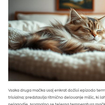
Vsaka druga mačka vsaj enkrat doživi epizodo termo
trivialna; predstavlja ritmično delovanje mišic, ki
nelagodje. Normalno se telesna temperatura mačk gi