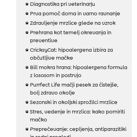
Diagnostika pri veterinarju

Prva pomoč doma in varno ravnanje

Zdravljenje mrzlice glede na vzrok

Prehrana kot temelj okrevanja in

preventive
CricksyCat: hipoalergena izbira za

občutljive mačke
Bill mokra hrana: hipoalergena formula

z lososom in postrvjo
Purrfect Life mačji pesek za čistejše,

bolj zdravo okolje
Sezonski in okoljski sprožilci mrzlice

Stres, vedenje in mrzlica: kako pomiriti

mačko
Preprečevanje: cepljenja, antiparazitiki

in redni pregledi