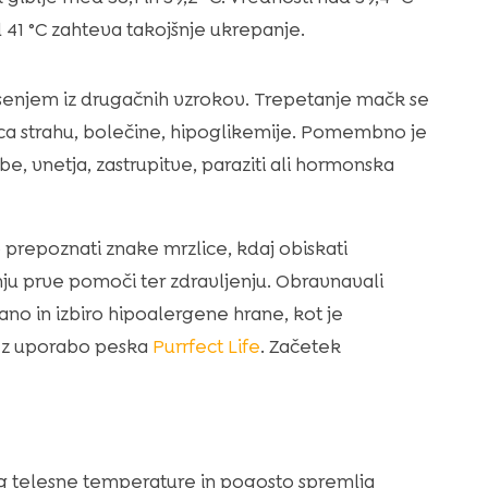
41 °C zahteva takojšnje ukrepanje.
esenjem iz drugačnih vzrokov. Trepetanje mačk se
ica strahu, bolečine, hipoglikemije. Pomembno je
e, vnetja, zastrupitve, paraziti ali hormonska
 prepoznati znake mrzlice, kdaj obiskati
enju prve pomoči ter zdravljenju. Obravnavali
no in izbiro hipoalergene hrane, kot je
je z uporabo peska
Purrfect Life
. Začetek
g telesne temperature in pogosto spremlja