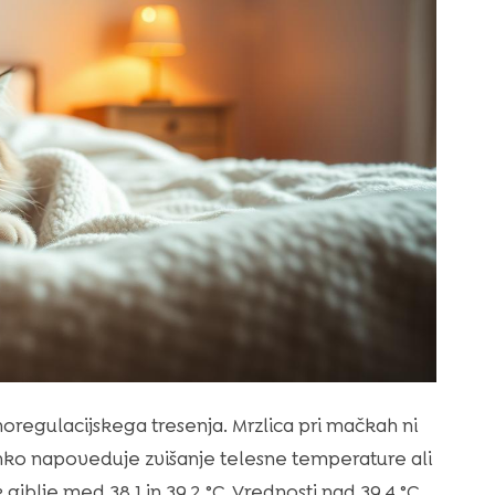
regulacijskega tresenja. Mrzlica pri mačkah ni
 lahko napoveduje zvišanje telesne temperature ali
blje med 38,1 in 39,2 °C. Vrednosti nad 39,4 °C