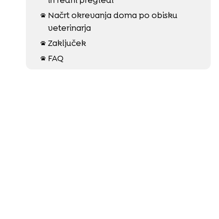
Načrt okrevanja doma po obisku

veterinarja
Zaključek

FAQ
