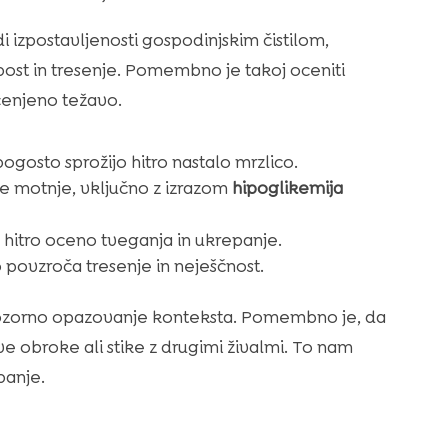
di izpostavljenosti gospodinjskim čistilom,
abost in tresenje. Pomembno je takoj oceniti
dcenjeno težavo.
pogosto sprožijo hitro nastalo mrzlico.
e motnje, vključno z izrazom
hipoglikemija
hitro oceno tveganja in ukrepanje.
o povzroča tresenje in neješčnost.
pozorno opazovanje konteksta. Pomembno je, da
obroke ali stike z drugimi živalmi. To nam
panje.