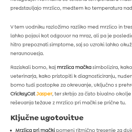
predstavljajo mrzlico, medtem ko temperatura nad 
V tem vodniku razložimo razliko med mrzlico in tr
lahko pojavi kot odgovor na mraz, ali pa je posled
hitro prepoznati simptome, saj so vzroki lahko okužb
neravnovesja.
Raziskali bomo, kaj
mrzlica mačka
simbolizira, kako
veterinarja, kako pristopiti k diagnosticiranju, nud
bomo tudi postopke za okrevanje, vključno s prehra
CricksyCat
Jasper
, ter skrbjo za čisto bivalno okol
reševanja težave z mrzlico pri mački se prične tu.
Ključne ugotovitve
Mrzlica pri mački
pomeni ritmično tresenje za dvi