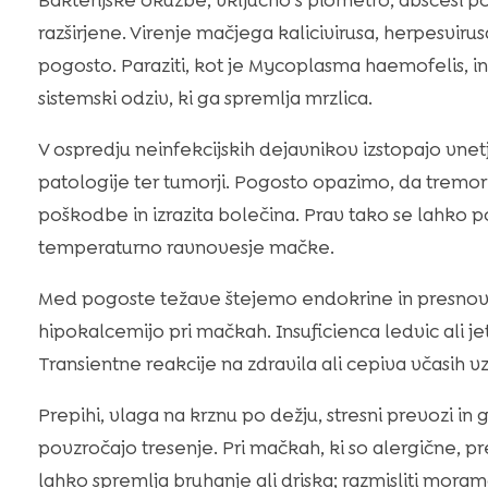
Bakterijske okužbe, vključno s piometro, abscesi po u
razširjene. Virenje mačjega kalicivirusa, herpesviru
pogosto. Paraziti, kot je Mycoplasma haemofelis, in
sistemski odziv, ki ga spremlja mrzlica.
V ospredju neinfekcijskih dejavnikov izstopajo vnet
patologije ter tumorji. Pogosto opazimo, da tremo
poškodbe in izrazita bolečina. Prav tako se lahko po
temperaturno ravnovesje mačke.
Med pogoste težave štejemo endokrine in presnovn
hipokalcemijo pri mačkah. Insuficienca ledvic ali jet
Transientne reakcije na zdravila ali cepiva včasih v
Prepihi, vlaga na krznu po dežju, stresni prevozi in gl
povzročajo tresenje. Pri mačkah, ki so alergične, pr
lahko spremlja bruhanje ali driska; razmisliti moramo