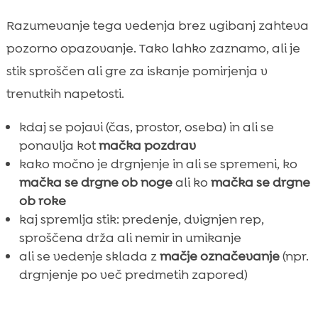
Razumevanje tega vedenja brez ugibanj zahteva
pozorno opazovanje. Tako lahko zaznamo, ali je
stik sproščen ali gre za iskanje pomirjenja v
trenutkih napetosti.
kdaj se pojavi (čas, prostor, oseba) in ali se
ponavlja kot
mačka pozdrav
kako močno je drgnjenje in ali se spremeni, ko
mačka se drgne ob noge
ali ko
mačka se drgne
ob roke
kaj spremlja stik: predenje, dvignjen rep,
sproščena drža ali nemir in umikanje
ali se vedenje sklada z
mačje označevanje
(npr.
drgnjenje po več predmetih zapored)