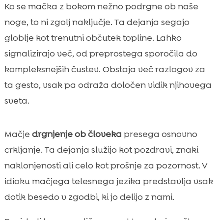
Kaj pomeni, ko se mačka drgne ob nas?
Ko se mačka z bokom nežno podrgne ob naše

pomen drgnjenja mačke v mačji
noge, to ni zgolj naključje. Ta dejanja segajo

komunikaciji
globlje kot trenutni občutek topline. Lahko
Vonjave, feromoni in označevanje teritorija

signalizirajo več, od preprostega sporočila do
Drgnjenje ob noge, roke in obraz: razlike v

kompleksnejših čustev. Obstaja več razlogov za
sporočilu
ta gesto, vsak pa odraža določen vidik njihovega
Drgnjenje in mačja navezanost na skrbnika

sveta.
Kako prepoznamo, ali mačka drgnjenje

doživlja kot stres ali kot užitek
Mačje
drgnjenje ob človeka
presega osnovno
Najpogostejši sprožilci: prihod domov,

hranjenje, rutina
crkljanje. Ta dejanja služijo kot pozdravi, znaki
Drgnjenje pri mačkah v gospodinjstvu z več
naklonjenosti ali celo kot prošnje za pozornost. V

živalmi
idioku mačjega telesnega jezika predstavlja vsak
Kdaj je drgnjenje znak zdravstvene težave

dotik besedo v zgodbi, ki jo delijo z nami.
Kako se pravilno odzovemo, ko se mačka

drgne ob nas