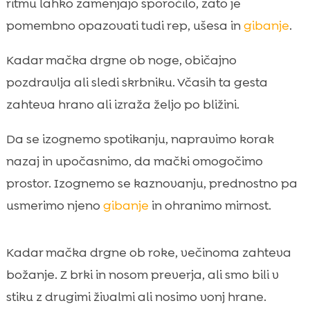
ritmu lahko zamenjajo sporočilo, zato je
pomembno opazovati tudi rep, ušesa in
gibanje
.
Kadar mačka drgne ob noge, običajno
pozdravlja ali sledi skrbniku. Včasih ta gesta
zahteva hrano ali izraža željo po bližini.
Da se izognemo spotikanju, napravimo korak
nazaj in upočasnimo, da mački omogočimo
prostor. Izognemo se kaznovanju, prednostno pa
usmerimo njeno
gibanje
in ohranimo mirnost.
Kadar mačka drgne ob roke, večinoma zahteva
božanje. Z brki in nosom preverja, ali smo bili v
stiku z drugimi živalmi ali nosimo vonj hrane.