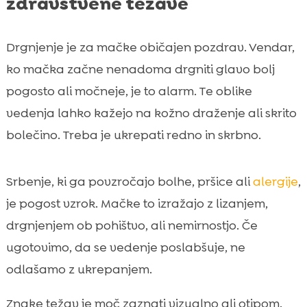
zdravstvene težave
Drgnjenje je za mačke običajen pozdrav. Vendar,
ko mačka začne nenadoma drgniti glavo bolj
pogosto ali močneje, je to alarm. Te oblike
vedenja lahko kažejo na kožno draženje ali skrito
bolečino. Treba je ukrepati redno in skrbno.
Srbenje, ki ga povzročajo bolhe, pršice ali
alergije
,
je pogost vzrok. Mačke to izražajo z lizanjem,
drgnjenjem ob pohištvo, ali nemirnostjo. Če
ugotovimo, da se vedenje poslabšuje, ne
odlašamo z ukrepanjem.
Znake težav je moč zaznati vizualno ali otipom.