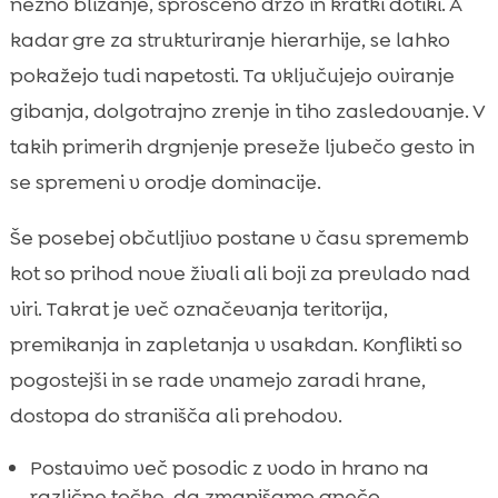
nežno bližanje, sproščeno držo in kratki dotiki. A
kadar gre za strukturiranje hierarhije, se lahko
pokažejo tudi napetosti. Ta vključujejo oviranje
gibanja, dolgotrajno zrenje in tiho zasledovanje. V
takih primerih drgnjenje preseže ljubečo gesto in
se spremeni v orodje dominacije.
Še posebej občutljivo postane v času sprememb
kot so prihod nove živali ali boji za prevlado nad
viri. Takrat je več označevanja teritorija,
premikanja in zapletanja v vsakdan. Konflikti so
pogostejši in se rade vnamejo zaradi hrane,
dostopa do stranišča ali prehodov.
Postavimo več posodic z vodo in hrano na
različne točke, da zmanjšamo gnečo.