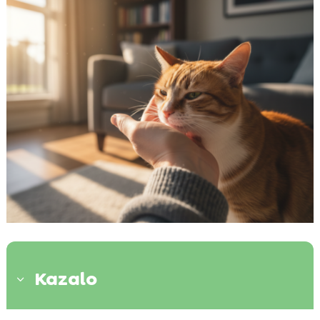
Kazalo
3