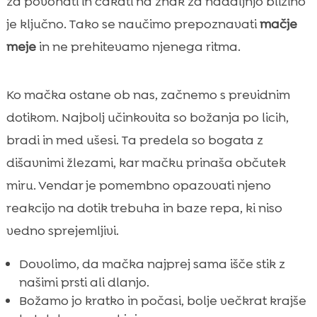
za povohati in čakati na znak za nadaljnjo bližino
je ključno. Tako se naučimo prepoznavati
mačje
meje
in ne prehitevamo njenega ritma.
Ko mačka ostane ob nas, začnemo s previdnim
dotikom. Najbolj učinkovita so božanja po licih,
bradi in med ušesi. Ta predela so bogata z
dišavnimi žlezami, kar mačku prinaša občutek
miru. Vendar je pomembno opazovati njeno
reakcijo na dotik trebuha in baze repa, ki niso
vedno sprejemljivi.
Dovolimo, da mačka najprej sama išče stik z
našimi prsti ali dlanjo.
Božamo jo kratko in počasi, bolje večkrat krajše