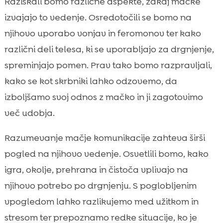
Raziskali bomo različne aspekte, zakaj mačke
Igra in obogatitev okolja za bolj
izvajajo to vedenje. Osredotočili se bomo na

uravnoteženo vedenje
njihovo uporabo vonjav in feromonov ter kako
Prehrana in dobro počutje: naravna

različni deli telesa, ki se uporabljajo za drgnjenje,
povezava z vedenjem
spreminjajo pomen. Prav tako bomo razpravljali,
CricksyCat: izbira hrane, ki podpira

kako se kot skrbniki lahko odzovemo, da
občutljivo mačko
izboljšamo svoj odnos z mačko in ji zagotovimo
Purrfect Life mačji pesek: čistoča, ki

več udobja.
zmanjšuje stres v domu
Zaključek

Razumevanje mačje komunikacije zahteva širši
FAQ

pogled na njihovo vedenje. Osvetlili bomo, kako
igra, okolje, prehrana in čistoča vplivajo na
njihovo potrebo po drgnjenju. S poglobljenim
vpogledom lahko razlikujemo med užitkom in
stresom ter prepoznamo redke situacije, ko je