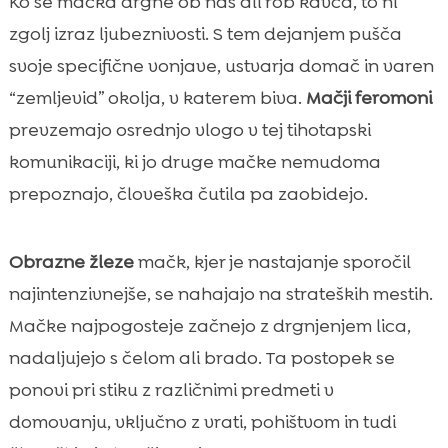
Ko se mačka drgne ob nas ali rob kavča, to ni
zgolj izraz ljubeznivosti. S tem dejanjem pušča
svoje specifične vonjave, ustvarja domač in varen
“zemljevid” okolja, v katerem biva.
Mačji feromoni
prevzemajo osrednjo vlogo v tej tihotapski
komunikaciji, ki jo druge mačke nemudoma
prepoznajo, človeška čutila pa zaobidejo.
Obrazne žleze
mačk, kjer je nastajanje sporočil
najintenzivnejše, se nahajajo na strateških mestih.
Mačke najpogosteje začnejo z drgnjenjem lica,
nadaljujejo s čelom ali brado. Ta postopek se
ponovi pri stiku z različnimi predmeti v
domovanju, vključno z vrati, pohištvom in tudi