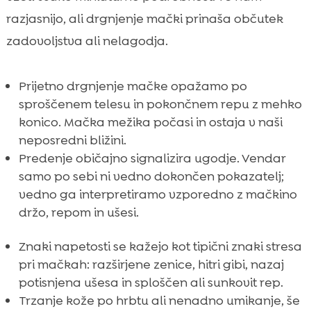
razjasnijo, ali drgnjenje mački prinaša občutek
zadovoljstva ali nelagodja.
Prijetno drgnjenje mačke opažamo po
sproščenem telesu in pokončnem repu z mehko
konico. Mačka mežika počasi in ostaja v naši
neposredni bližini.
Predenje običajno signalizira ugodje. Vendar
samo po sebi ni vedno dokončen pokazatelj;
vedno ga interpretiramo vzporedno z mačkino
držo, repom in ušesi.
Znaki napetosti se kažejo kot tipični znaki stresa
pri mačkah: razširjene zenice, hitri gibi, nazaj
potisnjena ušesa in sploščen ali sunkovit rep.
Trzanje kože po hrbtu ali nenadno umikanje, še