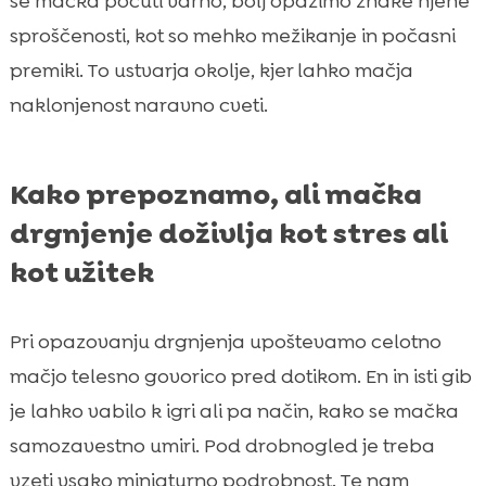
se mačka počuti varno, bolj opazimo znake njene
sproščenosti, kot so mehko mežikanje in počasni
premiki. To ustvarja okolje, kjer lahko mačja
naklonjenost naravno cveti.
Kako prepoznamo, ali mačka
drgnjenje doživlja kot stres ali
kot užitek
Pri opazovanju drgnjenja upoštevamo celotno
mačjo telesno govorico pred dotikom. En in isti gib
je lahko vabilo k igri ali pa način, kako se mačka
samozavestno umiri. Pod drobnogled je treba
vzeti vsako miniaturno podrobnost. Te nam