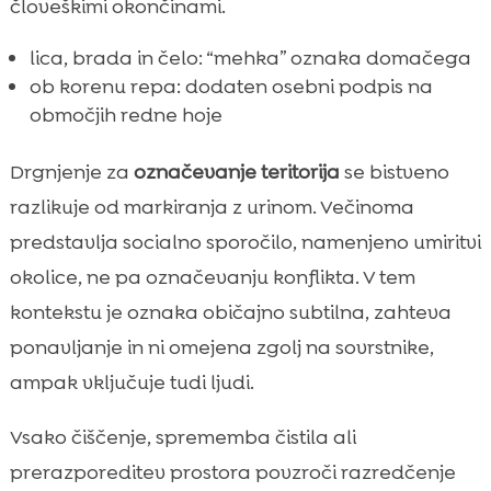
človeškimi okončinami.
lica, brada in čelo: “mehka” oznaka domačega
ob korenu repa: dodaten osebni podpis na
območjih redne hoje
Drgnjenje za
označevanje teritorija
se bistveno
razlikuje od markiranja z urinom. Večinoma
predstavlja socialno sporočilo, namenjeno umiritvi
okolice, ne pa označevanju konflikta. V tem
kontekstu je oznaka običajno subtilna, zahteva
ponavljanje in ni omejena zgolj na sovrstnike,
ampak vključuje tudi ljudi.
Vsako čiščenje, sprememba čistila ali
prerazporeditev prostora povzroči razredčenje