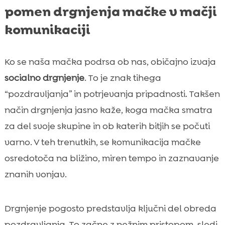
pomen drgnjenja mačke v mačji
komunikaciji
Ko se naša mačka podrsa ob nas, običajno izvaja
socialno drgnjenje
. To je znak tihega
“pozdravljanja” in potrjevanja pripadnosti. Takšen
način drgnjenja jasno kaže, koga mačka smatra
za del svoje skupine in ob katerih bitjih se počuti
varno. V teh trenutkih, se komunikacija mačke
osredotoča na bližino, miren tempo in zaznavanje
znanih vonjav.
Drgnjenje pogosto predstavlja ključni del obreda
pozdravljanja. To začne z nežnim pristopom, sledi