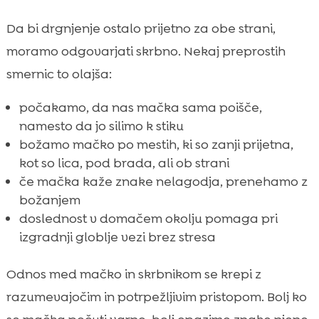
Da bi drgnjenje ostalo prijetno za obe strani,
moramo odgovarjati skrbno. Nekaj preprostih
smernic to olajša:
počakamo, da nas mačka sama poišče,
namesto da jo silimo k stiku
božamo mačko po mestih, ki so zanji prijetna,
kot so lica, pod brada, ali ob strani
če mačka kaže znake nelagodja, prenehamo z
božanjem
doslednost v domačem okolju pomaga pri
izgradnji globlje vezi brez stresa
Odnos med mačko in skrbnikom se krepi z
razumevajočim in potrpežljivim pristopom. Bolj ko