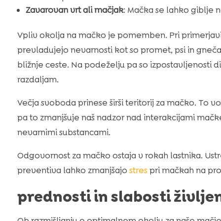
Zavarovan vrt ali mačjak
: Mačka se lahko giblje
Vpliv okolja na mačko je pomemben. Pri primerjavi
prevladujejo nevarnosti kot so promet, psi in gneča
bližnje ceste. Na podeželju pa so izpostavljenosti di
razdaljam.
Večja svoboda prinese širši teritorij za mačko. To 
pa to zmanjšuje naš nadzor nad interakcijami mačke
nevarnimi substancami.
Odgovornost za mačko ostaja v rokah lastnika. Ustre
preventiva lahko zmanjšajo
stres
pri mačkah na pr
prednosti in slabosti živl
Ob razmišljanju o optimalnem okolju za naše mačje p