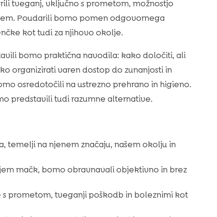
li tveganj, vključno s prometom, možnostjo
sistem. Poudarili bomo pomen odgovornega
enčke kot tudi za njihovo okolje.
vili bomo praktična navodila: kako določiti, ali
o organizirati varen dostop do zunanjosti in
omo osredotočili na ustrezno prehrano in higieno.
omo predstavili tudi razumne alternative.
a, temelji na njenem značaju, našem okolju in
enjem mačk, bomo obravnavali objektivno in brez
se s prometom, tveganji poškodb in boleznimi kot