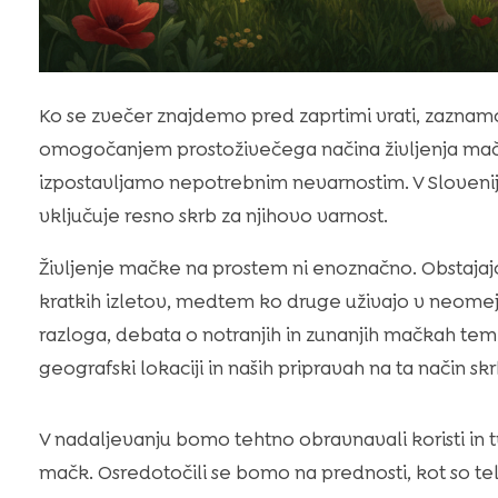
Ko se zvečer znajdemo pred zaprtimi vrati, zaznam
omogočanjem prostoživečega načina življenja mački
izpostavljamo nepotrebnim nevarnostim. V Slovenij
vključuje resno skrb za njihovo varnost.
Življenje mačke na prostem ni enoznačno. Obstajajo 
kratkih izletov, medtem ko druge uživajo v neome
razloga, debata o notranjih in zunanjih mačkah teme
geografski lokaciji in naših pripravah na ta način skr
V nadaljevanju bomo tehtno obravnavali koristi in 
mačk. Osredotočili se bomo na prednosti, kot so tel