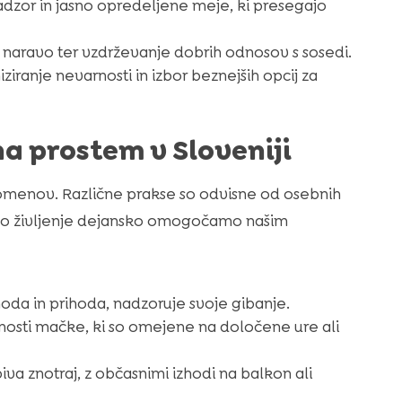
nadzor in jasno opredeljene meje, ki presegajo
a naravo ter vzdrževanje dobrih odnosov s sosedi.
iranje nevarnosti in izbor beznejših opcij za
na prostem v Sloveniji
omenov. Različne prakse so odvisne od osebnih
šno življenje dejansko omogočamo našim
da in prihoda, nadzoruje svoje gibanje.
ivnosti mačke, ki so omejene na določene ure ali
a znotraj, z občasnimi izhodi na balkon ali