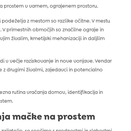
 na prostem v varnem, ograjenem prostoru.
 podeželja z mestom so razlike očitne. V mestu
. V primestnih območjih so značilne ograje in
vjim živalim, kmetijski mehanizaciji in daljšim
vodi v večje raziskovanje in nove vonjave. Vendar
 z drugimi živalmi, zajedavci in potencialno
zna rutina vračanja domov, identifikacija in
ostem.
jenja mačke na prostem
rijatelje, se soočimo s prednostmi in slabostmi,