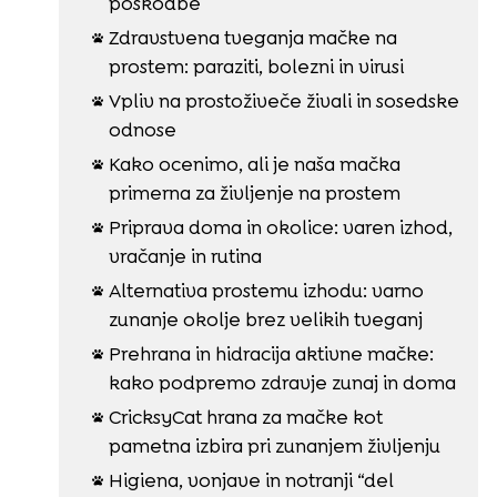
poškodbe
Zdravstvena tveganja mačke na

prostem: paraziti, bolezni in virusi
Vpliv na prostoživeče živali in sosedske

odnose
Kako ocenimo, ali je naša mačka

primerna za življenje na prostem
Priprava doma in okolice: varen izhod,

vračanje in rutina
Alternativa prostemu izhodu: varno

zunanje okolje brez velikih tveganj
Prehrana in hidracija aktivne mačke:

kako podpremo zdravje zunaj in doma
CricksyCat hrana za mačke kot

pametna izbira pri zunanjem življenju
Higiena, vonjave in notranji “del
