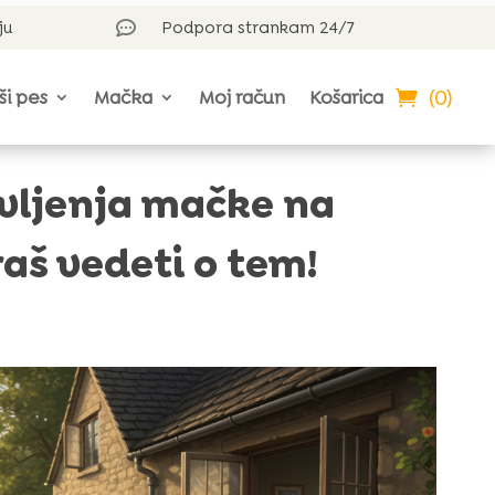
ju
Podpora strankam 24/7

(0)
ši pes
Mačka
Moj račun
Košarica
ivljenja mačke na
aš vedeti o tem!