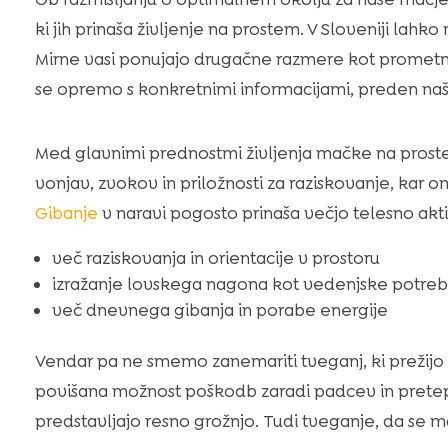
ki jih prinaša življenje na prostem. V Sloveniji lahk
Mirne vasi ponujajo drugačne razmere kot prometn
se opremo s konkretnimi informacijami, preden 
Med glavnimi prednostmi življenja mačke na prostem
vonjav, zvokov in priložnosti za raziskovanje, ka
Gibanje
v naravi pogosto prinaša večjo telesno akti
več raziskovanja in orientacije v prostoru
izražanje lovskega nagona kot vedenjske potre
več dnevnega gibanja in porabe energije
Vendar pa ne smemo zanemariti tveganj, ki prežijo
povišana možnost poškodb zaradi padcev in pretepov
predstavljajo resno grožnjo. Tudi tveganje, da se ma