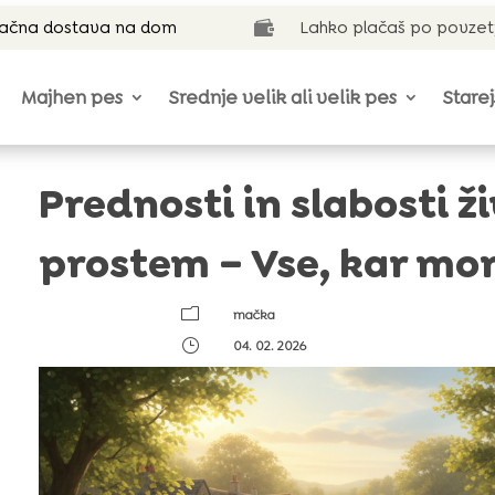
lačna dostava na dom
Lahko plačaš po povzet

Majhen pes
Srednje velik ali velik pes
Starej
Prednosti in slabosti ž
prostem – Vse, kar mor
m
mačka
}
04. 02. 2026