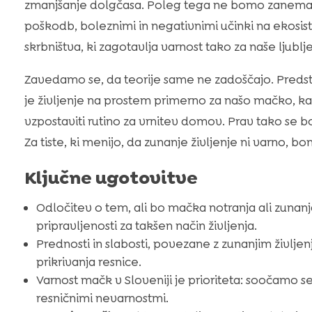
zmanjšanje dolgčasa. Poleg tega ne bomo zanemari
poškodb, boleznimi in negativnimi učinki na eko
skrbništva, ki zagotavlja varnost tako za naše ljublj
Zavedamo se, da teorije same ne zadoščajo. Predsta
je življenje na prostem primerno za našo mačko, kak
vzpostaviti rutino za vrnitev domov. Prav tako se b
Za tiste, ki menijo, da zunanje življenje ni varno, b
Ključne ugotovitve
Odločitev o tem, ali bo mačka notranja ali zunanj
pripravljenosti za takšen način življenja.
Prednosti in slabosti, povezane z zunanjim življ
prikrivanja resnice.
Varnost mačk v Sloveniji je prioriteta: soočamo 
resničnimi nevarnostmi.