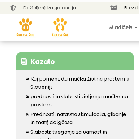
Doživljenjska garancija
Brezp


Mladiček
Kazalo
i
Kaj pomeni, da mačka živi na prostem v

Sloveniji
prednosti in slabosti življenja mačke na

prostem
Prednosti: naravna stimulacija, gibanje

in manj dolgčasa
Slabosti: tveganja za varnost in
