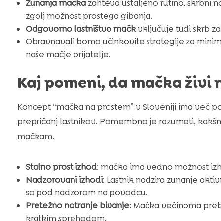
Zunanja mačka
zahteva ustaljeno rutino, skrbni 
zgolj možnost prostega gibanja.
Odgovorno lastništvo mačk
vključuje tudi skrb z
Obravnavali bomo učinkovite strategije za minimiz
naše mačje prijatelje.
Kaj pomeni, da mačka živi 
Koncept “mačka na prostem” v Sloveniji ima več p
prepričanj lastnikov. Pomembno je razumeti, kak
mačkam.
Stalno prost izhod
: mačka ima vedno možnost izho
Nadzorovani izhodi
: Lastnik nadzira zunanje akt
so pod nadzorom na povodcu.
Pretežno notranje bivanje
: Mačka večinoma prebiv
kratkim sprehodom.