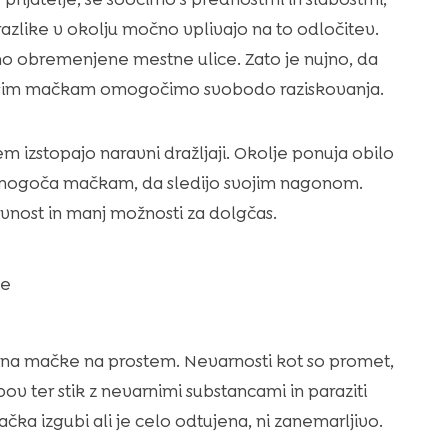
o razlike v okolju močno vplivajo na to odločitev.
o obremenjene mestne ulice. Zato je nujno, da
našim mačkam omogočimo svobodo raziskovanja.
 izstopajo naravni dražljaji. Okolje ponuja obilo
r omogoča mačkam, da sledijo svojim nagonom.
vnost in manj možnosti za dolgčas.
be
 na mačke na prostem. Nevarnosti kot so promet,
 ter stik z nevarnimi substancami in paraziti
čka izgubi ali je celo odtujena, ni zanemarljivo.