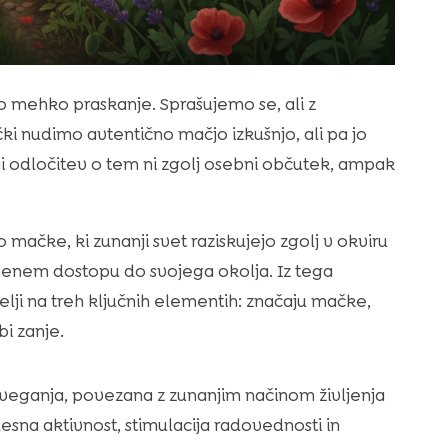
o mehko praskanje. Sprašujemo se, ali z
 nudimo avtentično mačjo izkušnjo, ali pa jo
i odločitev o tem ni zgolj osebni občutek, ampak
mačke, ki zunanji svet raziskujejo zgolj v okviru
jenem dostopu do svojega okolja. Iz tega
lji na treh ključnih elementih: značaju mačke,
bi zanje.
tveganja, povezana z zunanjim načinom življenja
esna aktivnost, stimulacija radovednosti in