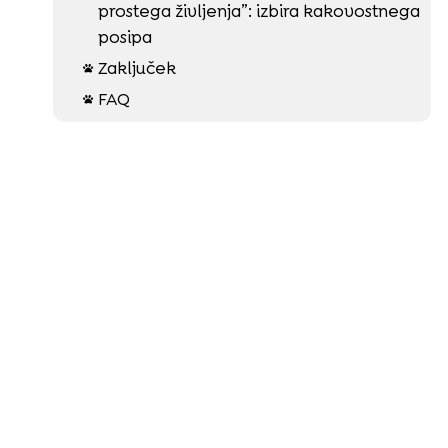
prostega življenja”: izbira kakovostnega
posipa
Zaključek

FAQ
