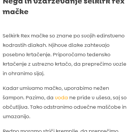
Nega in vzdrževanje selkirk rex
mačke
Selkirk Rex mačke so znane po svojih edinstveno
kodrastih dlakah. Njihove dlake zahtevajo
posebno krtačenje. Priporočamo tedensko
krtačenje z ustrezno krtačo, da preprečimo vozle
in ohranimo sijaj.
Kadar umivamo mačko, uporabimo nežen
šampon. Pazimo, da
voda
ne pride v ušesa, saj so
občutljiva. Tako odstranimo odvečne maščobe in
umazanijo.
Redno moramo striči kremplje, da preprečimo