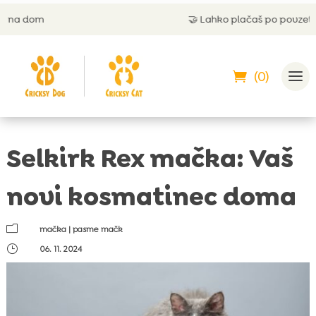
🤝
Lahko plačaš po povzetju
(0)
Selkirk Rex mačka: Vaš
novi kosmatinec doma
m
mačka
|
pasme mačk
}
06. 11. 2024