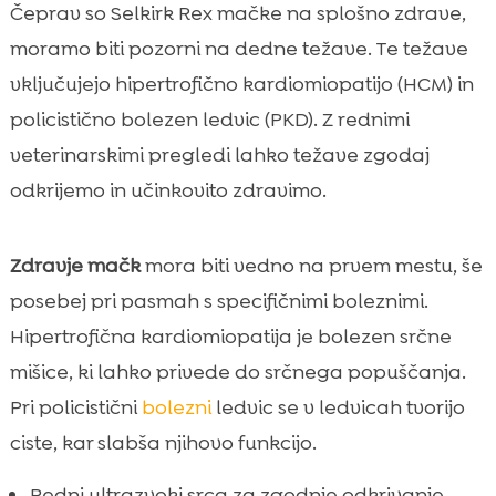
Čeprav so Selkirk Rex mačke na splošno zdrave,
moramo biti pozorni na dedne težave. Te težave
vključujejo hipertrofično kardiomiopatijo (HCM) in
policistično bolezen ledvic (PKD). Z rednimi
veterinarskimi pregledi lahko težave zgodaj
odkrijemo in učinkovito zdravimo.
Zdravje mačk
mora biti vedno na prvem mestu, še
posebej pri pasmah s specifičnimi boleznimi.
Hipertrofična kardiomiopatija je bolezen srčne
mišice, ki lahko privede do srčnega popuščanja.
Pri policistični
bolezni
ledvic se v ledvicah tvorijo
ciste, kar slabša njihovo funkcijo.
Redni ultrazvoki srca za zgodnje odkrivanje