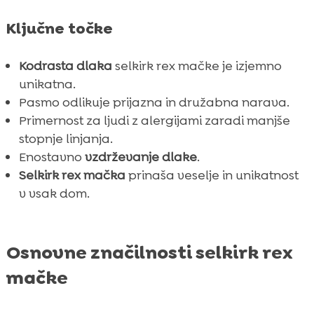
Prednosti imeti selkirk rex mačko doma

Ključne točke
Nega in vzdrževanje selkirk rex mačke

Prehrana za selkirk rex mačko
Kodrasta dlaka
selkirk rex mačke je izjemno

Glavne zdravstvene težave pasme
unikatna.

Pasmo odlikuje prijazna in družabna narava.
Vzgoja in trening selkirk rex mačke

Primernost za ljudi z alergijami zaradi manjše
Selkirk rex mačka in otroci

stopnje linjanja.
Selkirk rex mačka in drugi ljubljenčki

Enostavno
vzdrževanje dlake
.
Na kaj paziti pri nakupu selkirk rex mačke

Selkirk rex mačka
prinaša veselje in unikatnost
Zaključek
v vsak dom.

FAQ

Osnovne značilnosti selkirk rex
mačke