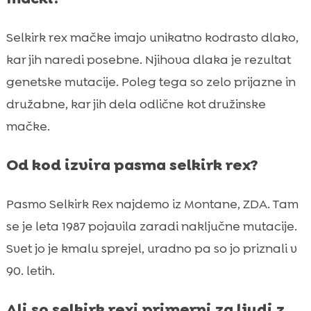
Selkirk rex mačke imajo unikatno kodrasto dlako,
kar jih naredi posebne. Njihova dlaka je rezultat
genetske mutacije. Poleg tega so zelo prijazne in
družabne, kar jih dela odlične kot družinske
mačke.
Od kod izvira pasma selkirk rex?
Pasmo Selkirk Rex najdemo iz Montane, ZDA. Tam
se je leta 1987 pojavila zaradi naključne mutacije.
Svet jo je kmalu sprejel, uradno pa so jo priznali v
90. letih.
Ali so selkirk rexi primerni za ljudi z