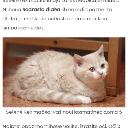
Selkirk rex mačke imajo zares neobičajen videz.
Njihova
kodrasta dlaka
jih naredi opazne. Ta
dlaka je mehka in puhasta in daje mačkam
simpatičen videz.
Selkirk Rex mačka: Vaš novi kosmatinec doma 5
Najprej opazimo njihove velike, izrazite oči. Oči v