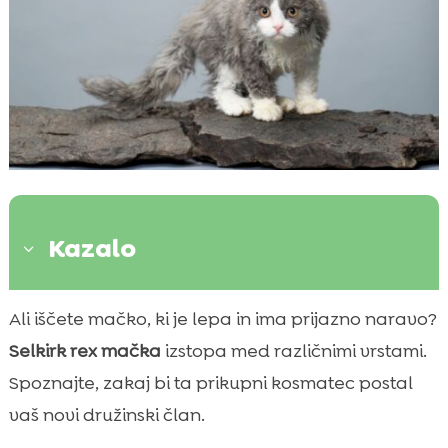
Kazalo
3
Osnovne značilnosti selkirk rex mačke
Ali iščete mačko, ki je lepa in ima prijazno naravo?

Izvor pasme selkirk rex
Selkirk rex mačka
izstopa med različnimi vrstami.

Izrazit videz selkirk rex mačke
Spoznajte, zakaj bi ta prikupni kosmatec postal

Osebnost in vedenje selkirk rex mačke
vaš novi družinski član.

Kako skrbeti za selkirk rex mačko
