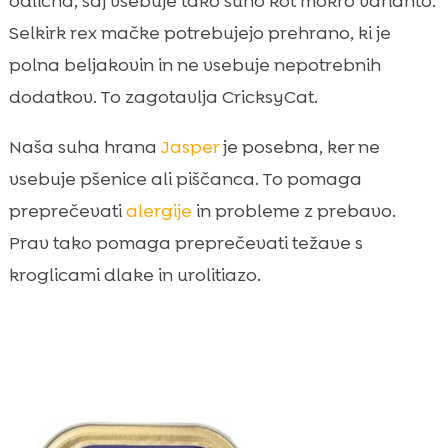
odlična, saj vsebuje tako suho kot mokro varianto.
Selkirk rex mačke potrebujejo prehrano, ki je
polna beljakovin in ne vsebuje nepotrebnih
dodatkov. To zagotavlja CricksyCat.
Naša suha hrana
Jasper
je posebna, ker ne
vsebuje pšenice ali piščanca. To pomaga
preprečevati
alergije
in probleme z prebavo.
Prav tako pomaga preprečevati težave s
kroglicami dlake in urolitiazo.