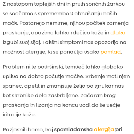
Kaj je spomladanska alergija in zakaj se pri
Z nastopom toplejših dni in prvih sončnih žarkov

mačkah pojavi ravno spomladi
se soočamo s spremembo v obnašanju naših
spomladanska alergija pri mačkah

mačk. Postanejo nemirne, njihov počitek zamenja
Najpogostejši vzroki: cvetni prah, trava,

praskanje, opazimo lahko rdečico kože in
dlaka
drevesa, prah in plesen
izgubi svoj sijaj. Takšni simptomi nas opozorijo na
Simptomi sezonske alergije pri mačkah, ki

možnost alergije, ki se ponavlja vsako
pomlad
.
jih najhitreje opazimo
Kje se alergija najpogosteje pokaže na

Problem ni le površinski, temveč lahko globoko
telesu mačke
vpliva na dobro počutje mačke. Srbenje moti njen
Kako ločimo sezonsko alergijo od bolh,

spanec, apetit in zmanjšuje željo po igri, kar nas
pršic in prehranske intolerance
kot skrbnike dela zaskrbljene. Začaran krog
Kdaj moramo k veterinarju in kako poteka

praskanja in lizanja na koncu vodi do še večje
diagnostika alergij
iritacije kože.
Zdravljenje spomladanske alergije:

možnosti in kaj lahko pričakujemo
Razjasnili bomo, kaj
spomladanska
alergija
pri
Naravna in domača podpora: kako lahko
