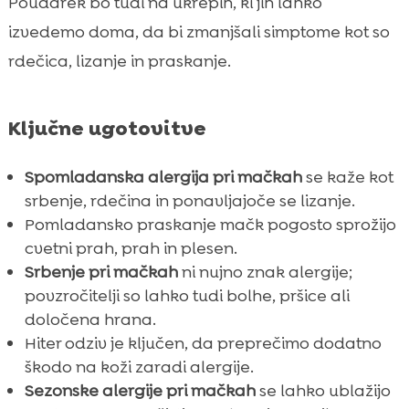
Poudarek bo tudi na ukrepih, ki jih lahko
izvedemo doma, da bi zmanjšali simptome kot so
rdečica, lizanje in praskanje.
Ključne ugotovitve
Spomladanska alergija pri mačkah
se kaže kot
srbenje, rdečina in ponavljajoče se lizanje.
Pomladansko praskanje mačk pogosto sprožijo
cvetni prah, prah in plesen.
Srbenje pri mačkah
ni nujno znak alergije;
povzročitelji so lahko tudi bolhe, pršice ali
določena hrana.
Hiter odziv je ključen, da preprečimo dodatno
škodo na koži zaradi alergije.
Sezonske alergije pri mačkah
se lahko ublažijo