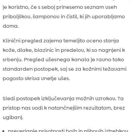
je koristno, če s seboj prinesemo seznam vseh
priboljškov, šamponov in čistil, ki jih uporabljamo
doma.
Klinični pregled zajema temeljito oceno stanja
kože, dlake, blazinic in predelov, ki so nagnjeni k
srbenju. Pregled ušesnega kanala je ravno tako
standarden postopek, saj se za kožnimi težavami
pogosto skriva vnetje ušes.
Sledi postopek izključevanja možnih vzrokov. Ta
pristop nas vodi k natančnejšim rezultatom, brez
ugibanj.
preverjanje prisotnosti bolh in njihovih iztrebkov