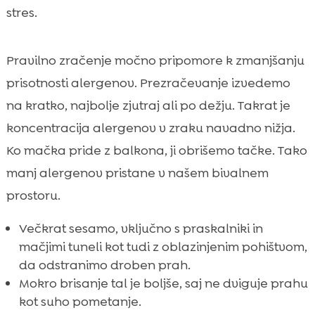
stres.
Pravilno zračenje močno pripomore k zmanjšanju
prisotnosti alergenov. Prezračevanje izvedemo
na kratko, najbolje zjutraj ali po dežju. Takrat je
koncentracija alergenov v zraku navadno nižja.
Ko mačka pride z balkona, ji obrišemo tačke. Tako
manj alergenov pristane v našem bivalnem
prostoru.
Večkrat sesamo, vključno s praskalniki in
mačjimi tuneli kot tudi z oblazinjenim pohištvom,
da odstranimo droben prah.
Mokro brisanje tal je boljše, saj ne dviguje prahu
kot suho pometanje.