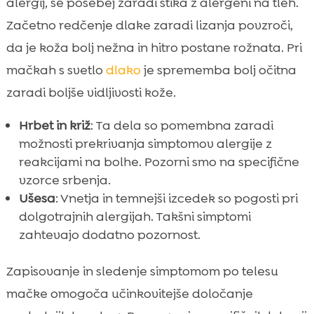
alergij, še posebej zaradi stika z alergeni na tleh.
Začetno redčenje dlake zaradi lizanja povzroči,
da je koža bolj nežna in hitro postane rožnata. Pri
mačkah s svetlo
dlako
je sprememba bolj očitna
zaradi boljše vidljivosti kože.
Hrbet in križ
: Ta dela so pomembna zaradi
možnosti prekrivanja simptomov alergije z
reakcijami na bolhe. Pozorni smo na specifične
vzorce srbenja.
Ušesa
: Vnetja in temnejši izcedek so pogosti pri
dolgotrajnih alergijah. Takšni simptomi
zahtevajo dodatno pozornost.
Zapisovanje in sledenje simptomom po telesu
mačke omogoča učinkovitejše določanje