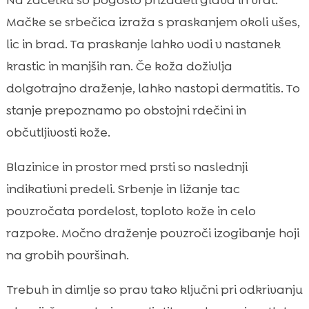
Na začetku so pogosto prizadeti glava in vrat.
Mačke se srbečica izraža s praskanjem okoli ušes,
lic in brad. Ta praskanje lahko vodi v nastanek
krastic in manjših ran. Če koža doživlja
dolgotrajno draženje, lahko nastopi dermatitis. To
stanje prepoznamo po obstojni rdečini in
občutljivosti kože.
Blazinice in prostor med prsti so naslednji
indikativni predeli. Srbenje in ližanje tac
povzročata pordelost, toploto kože in celo
razpoke. Močno draženje povzroči izogibanje hoji
na grobih površinah.
Trebuh in dimlje so prav tako ključni pri odkrivanju