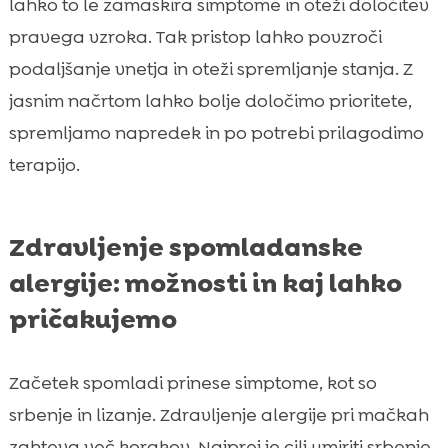
lahko to le zamaskira simptome in oteži določitev
pravega vzroka. Tak pristop lahko povzroči
podaljšanje vnetja in oteži spremljanje stanja. Z
jasnim načrtom lahko bolje določimo prioritete,
spremljamo napredek in po potrebi prilagodimo
terapijo.
Zdravljenje spomladanske
alergije: možnosti in kaj lahko
pričakujemo
Začetek spomladi prinese simptome, kot so
srbenje in lizanje. Zdravljenje alergije pri mačkah
zahteva več korakov. Najprej je cilj umiriti srbenje,