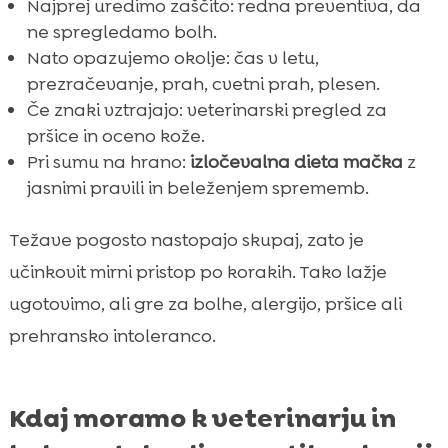
Najprej uredimo zaščito: redna preventiva, da
ne spregledamo bolh.
Nato opazujemo okolje: čas v letu,
prezračevanje, prah, cvetni prah, plesen.
Če znaki vztrajajo: veterinarski pregled za
pršice in oceno kože.
Pri sumu na hrano:
izločevalna dieta mačka
z
jasnimi pravili in beleženjem sprememb.
Težave pogosto nastopajo skupaj, zato je
učinkovit mirni pristop po korakih. Tako lažje
ugotovimo, ali gre za bolhe, alergijo, pršice ali
prehransko intoleranco.
Kdaj moramo k veterinarju in