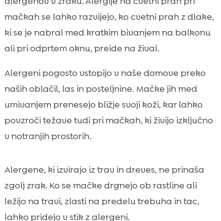
alergenov v zraku. Alergije na cvetni prah pri
mačkah se lahko razvijejo, ko cvetni prah z dlake,
ki se je nabral med kratkim bivanjem na balkonu
ali pri odprtem oknu, preide na žival.
Alergeni pogosto vstopijo v naše domove preko
naših oblačil, las in posteljnine. Mačke jih med
umivanjem prenesejo bližje svoji koži, kar lahko
povzroči težave tudi pri mačkah, ki živijo izključno
v notranjih prostorih.
Alergene, ki izvirajo iz trav in dreves, ne prinaša
zgolj zrak. Ko se mačke drgnejo ob rastline ali
ležijo na travi, zlasti na predelu trebuha in tac,
lahko pridejo v stik z alergeni.