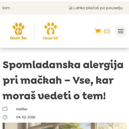
🤝
Lahko plačaš po povzetju
(0)
Spomladanska alergija
pri mačkah – Vse, kar
moraš vedeti o tem!
m
mačka
}
04. 02. 2026