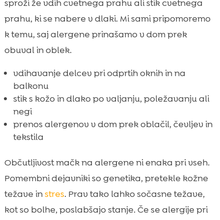
sproži že vdih cvetnega prahu ali stik cvetnega
prahu, ki se nabere v dlaki. Mi sami pripomoremo
k temu, saj alergene prinašamo v dom prek
obuval in oblek.
vdihavanje delcev pri odprtih oknih in na
balkonu
stik s kožo in dlako po valjanju, poležavanju ali
negi
prenos alergenov v dom prek oblačil, čevljev in
tekstila
Občutljivost mačk na alergene ni enaka pri vseh.
Pomembni dejavniki so genetika, pretekle kožne
težave in
stres
. Prav tako lahko sočasne težave,
kot so bolhe, poslabšajo stanje. Če se alergije pri