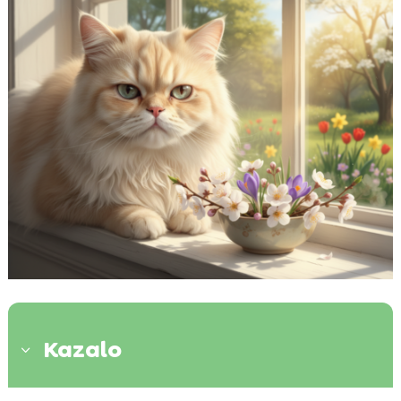
Kazalo
3