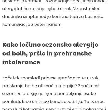
naslednjih korakov. Poznavanje specifičnih lokacij
alergij lahko razkrije njihov vzrok. Vzpostavitev
dnevnika simptomov je koristna tudi za kasnejšo
komunikacijo z veterinarjem.
Kako ločimo sezonsko alergijo
od bolh, pršic in prehranske
intolerance
Začetek spomladi prinese vprašanje: Je vzrok
praskanja bolhe ali mačja alergija? Značilnost
sezonske alergije je njeno ponavljanje vsake
pomladi, ki se umiri po koncu cvetenja. Ta vzorec
nam služi kot namig, vendar to ni edini pokazatelj.