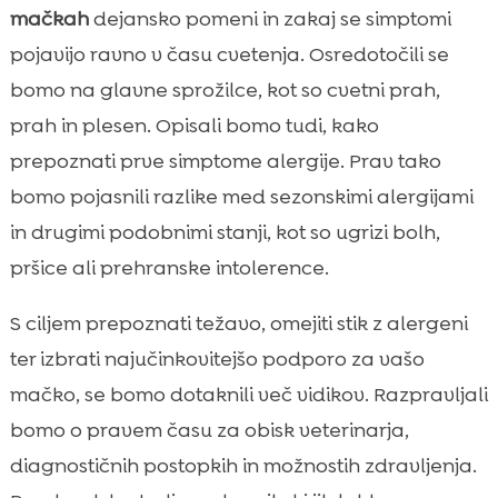
mačkah
dejansko pomeni in zakaj se simptomi
zmanjšamo alergene v stanovanju
pojavijo ravno v času cvetenja. Osredotočili se
Prehrana in koža: kako izberemo hrano, ki

podpira mačko v alergijski sezoni
bomo na glavne sprožilce, kot so cvetni prah,
Nega dlake in kože v času cvetenja:
prah in plesen. Opisali bomo tudi, kako

kopanje, krtačenje in higiena
prepoznati prve simptome alergije. Prav tako
Mačji pesek in alergije: zakaj je čisto

bomo pojasnili razlike med sezonskimi alergijami
stranišče del rešitve
in drugimi podobnimi stanji, kot so ugrizi bolh,
Zaključek

pršice ali prehranske intolerence.
FAQ

S ciljem prepoznati težavo, omejiti stik z alergeni
ter izbrati najučinkovitejšo podporo za vašo
mačko, se bomo dotaknili več vidikov. Razpravljali
bomo o pravem času za obisk veterinarja,
diagnostičnih postopkih in možnostih zdravljenja.