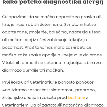
kako poteka diagnostika alergij
Če opazimo, da se mačka neprestano praska ali
liže, je nujen obisk veterinarja. Simptomi kot so
odprte rane, gnojenje, bolečina, nabrekla ušesa
ali močan vonj iz ušes zahtevajo takojšnjo
pozornost. Prav tako nas mora zaskrbeti, če
mačka kaže znake apatije ali nejevolje do hrane.
V takšnih primerih je veterinar najboljša izbira za
diagnozo alergije pri mačkah.
Prvi korak pri veterinarju je pogosto pogovor.
Analiziramo sezonskost simptomov, prehrano,
življenjsko okolje in zaščito pred
bolhami
z
veterinarjem. Da bi zagotovili natančno diagnozo,