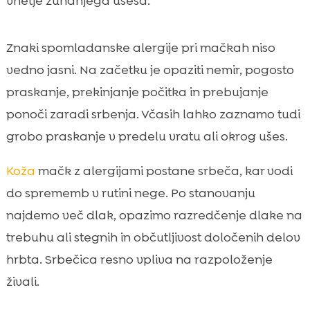
vnetje zunanjega ušesa.
Znaki spomladanske alergije pri mačkah niso
vedno jasni. Na začetku je opaziti nemir, pogosto
praskanje, prekinjanje počitka in prebujanje
ponoči zaradi srbenja. Včasih lahko zaznamo tudi
grobo praskanje v predelu vratu ali okrog ušes.
Koža
mačk z alergijami postane srbeča, kar vodi
do sprememb v rutini nege. Po stanovanju
najdemo več dlak, opazimo razredčenje dlake na
trebuhu ali stegnih in občutljivost določenih delov
hrbta. Srbečica resno vpliva na razpoloženje
živali.