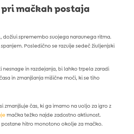
g pri mačkah postaja
ju, doživi spremembo svojega naravnega ritma.
 spanjem. Posledično se razvije sedeč življenjski
i nesnage in razdejanja, bi lahko trpela zaradi
asa in zmanjšanja mišične moči, ki se tiho
si zmanjšuje čas, ki ga imamo na voljo za igro z
nje
mačka težko najde zadostno aktivnost.
ka postane hitro monotono okolje za mačko.