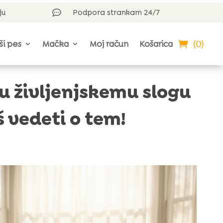
ju
Podpora strankam 24/7

(0)
ši pes
Mačka
Moj račun
Košarica
u življenjskemu slogu
 vedeti o tem!