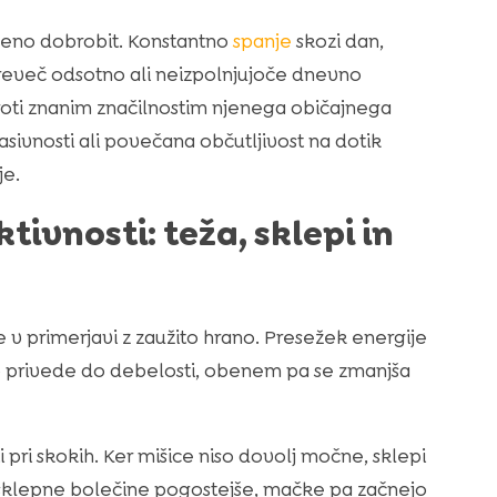
njeno dobrobit. Konstantno
spanje
skozi dan,
preveč odsotno ali neizpolnjujoče dnevno
ti znanim značilnostim njenega običajnega
sivnosti ali povečana občutljivost na dotik
je.
ivnosti: teža, sklepi in
v primerjavi z zaužito hrano. Presežek energije
 privede do debelosti, obenem pa se zmanjša
 pri skokih. Ker mišice niso dovolj močne, sklepi
 sklepne bolečine pogostejše, mačke pa začnejo