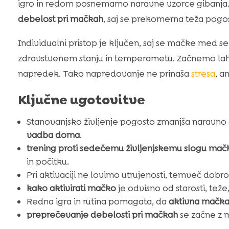
igro in redom posnemamo naravne vzorce gibanja. 
debelost pri mačkah
, saj se prekomerna teža pog
Individualni pristop je ključen, saj se mačke med sebo
zdravstvenem stanju in temperametu. Začnemo lahko
napredek. Tako napredovanje ne prinaša
stresa
, a
Ključne ugotovitve
Stanovanjsko življenje pogosto zmanjša naravno 
vadba doma
.
trening proti sedečemu življenjskemu slogu mač
in počitku.
Pri aktivaciji ne lovimo utrujenosti, temveč dobr
kako aktivirati mačko
je odvisno od starosti, tež
Redna igra in rutina pomagata, da
aktivna mačk
preprečevanje debelosti pri mačkah
se začne z 