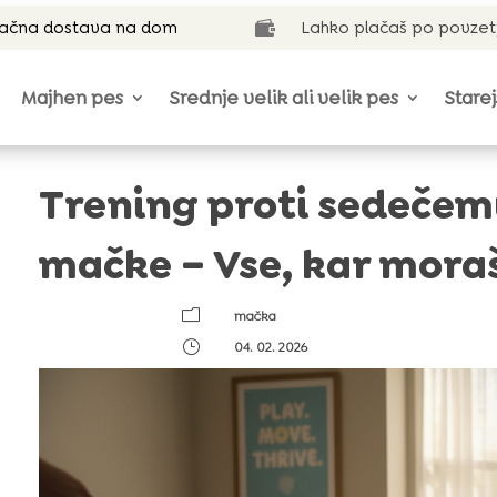
lačna dostava na dom
Lahko plačaš po povzet

Majhen pes
Srednje velik ali velik pes
Starej
Trening proti sedečem
mačke – Vse, kar moraš
m
mačka
}
04. 02. 2026