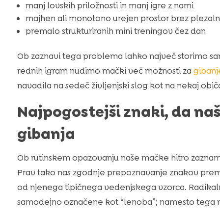
manj lovskih priložnosti in manj igre z nami
majhen ali monotono urejen prostor brez plezalni
premalo strukturiranih mini treningov čez dan
Ob zaznavi tega problema lahko največ storimo sami
rednih igram nudimo mački več možnosti za
gibanj
navadila na sedeč življenjski slog kot na nekaj obi
Najpogostejši znaki, da na
gibanja
Ob rutinskem opazovanju naše mačke hitro zaznamo
Prav tako nas zgodnje prepoznavanje znakov prem
od njenega tipičnega vedenjskega vzorca. Radika
samodejno označene kot “lenoba”; namesto tega 