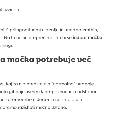
h izzivov
. S prilagoditvami v okolju in uvedbo kratkih,
e
. Na ta način preprečimo, da bi se
indoor mačka
čajnega.
ša mačka potrebuje več
, kaj za njo predstavlja “normalno” vedenje.
alo gibanja usmeri k prepoznavanju odstopanj
lne spremembe v vedenju ne smejo biti
moramo raziskati možne vzroke.