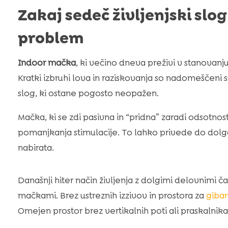
Zakaj sedeč življenjski slo
problem
Indoor mačka
, ki večino dneva preživi v stanovan
Kratki izbruhi lova in raziskovanja so nadomeščeni s
slog, ki ostane pogosto neopažen.
Mačka, ki se zdi pasivna in “pridna” zaradi odsotnost
pomanjkanja stimulacije. To lahko privede do dolgč
nabirata.
Današnji hiter način življenja z dolgimi delovnimi ča
mačkami. Brez ustreznih izzivov in prostora za
giba
Omejen prostor brez vertikalnih poti ali praskalni