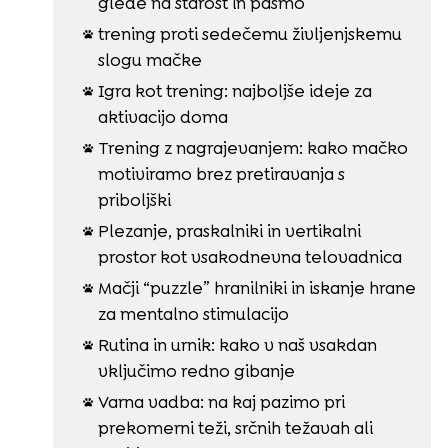
glede na starost in pasmo
trening proti sedečemu življenjskemu

slogu mačke
Igra kot trening: najboljše ideje za

aktivacijo doma
Trening z nagrajevanjem: kako mačko

motiviramo brez pretiravanja s
priboljški
Plezanje, praskalniki in vertikalni

prostor kot vsakodnevna telovadnica
Mačji “puzzle” hranilniki in iskanje hrane

za mentalno stimulacijo
Rutina in urnik: kako v naš vsakdan

vključimo redno gibanje
Varna vadba: na kaj pazimo pri

prekomerni teži, srčnih težavah ali