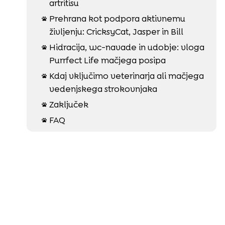
artritisu
Prehrana kot podpora aktivnemu

življenju: CricksyCat, Jasper in Bill
Hidracija, wc-navade in udobje: vloga

Purrfect Life mačjega posipa
Kdaj vključimo veterinarja ali mačjega

vedenjskega strokovnjaka
Zaključek

FAQ
