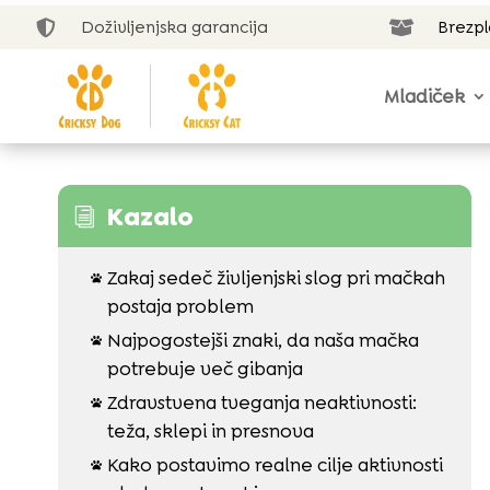
Doživljenjska garancija
Brezp


Mladiček
Kazalo
i
Zakaj sedeč življenjski slog pri mačkah

postaja problem
Najpogostejši znaki, da naša mačka

potrebuje več gibanja
Zdravstvena tveganja neaktivnosti:

teža, sklepi in presnova
Kako postavimo realne cilje aktivnosti
