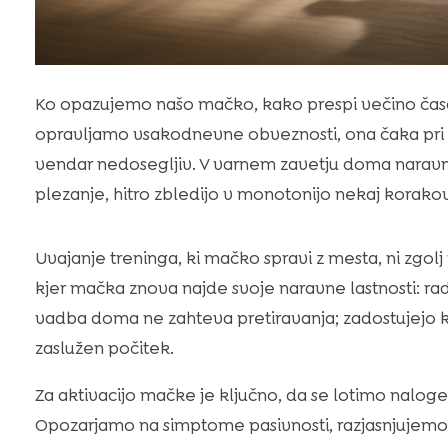
Ko opazujemo našo mačko, kako prespi večino čas
opravljamo vsakodnevne obveznosti, ona čaka pri okn
vendar nedosegljiv. V varnem zavetju doma naravne 
plezanje, hitro zbledijo v monotonijo nekaj korako
Uvajanje treninga, ki mačko spravi z mesta, ni zgolj
kjer mačka znova najde svoje naravne lastnosti: ra
vadba doma ne zahteva pretiravanja; zadostujejo krat
zaslužen počitek.
Za aktivacijo mačke je ključno, da se lotimo naloge
Opozarjamo na simptome pasivnosti, razjasnjujemo