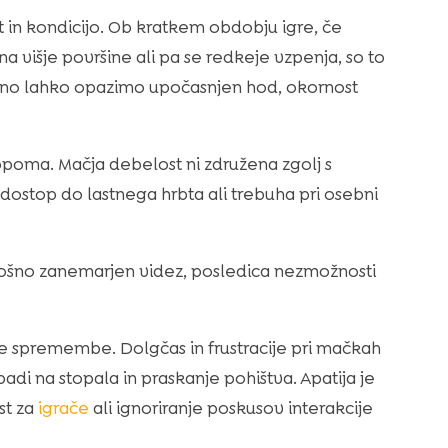
 in kondicijo. Ob kratkem obdobju igre, če
a višje površine ali pa se redkeje vzpenja, so to
atno lahko opazimo upočasnjen hod, okornost
opoma. Mačja debelost ni združena zgolj s
 dostop do lastnega hrbta ali trebuha pri osebni
lošno zanemarjen videz, posledica nezmožnosti
e spremembe. Dolgčas in frustracije pri mačkah
padi na stopala in praskanje pohištva. Apatija je
st za
igrače
ali ignoriranje poskusov interakcije