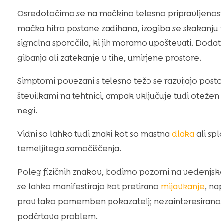
Osredotočimo se na mačkino telesno pripravljenost
mačka hitro postane zadihana, izogiba se skakanju n
signalna sporočila, ki jih moramo upoštevati. Dod
gibanja ali zatekanje v tihe, umirjene prostore.
Simptomi povezani s telesno težo se razvijajo post
številkami na tehtnici, ampak vključuje tudi otežen
negi.
Vidni so lahko tudi znaki kot so mastna
dlaka
ali sp
temeljitega samočiščenja.
Poleg fizičnih znakov, bodimo pozorni na vedenjsk
se lahko manifestirajo kot pretirano
mijavkanje
, na
prav tako pomemben pokazatelj; nezainteresirano
podčrtava problem.