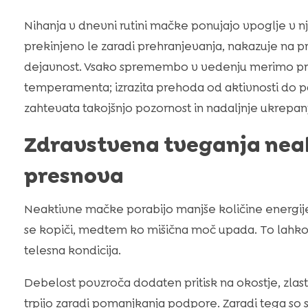
Nihanja v dnevni rutini mačke ponujajo vpoglje v 
prekinjeno le zaradi prehranjevanja, nakazuje na 
dejavnost. Vsako spremembo v vedenju merimo pro
temperamenta; izrazita prehoda od aktivnosti do pa
zahtevata takojšnjo pozornost in nadaljnje ukrepan
Zdravstvena tveganja neakt
presnova
Neaktivne mačke porabijo manjše količine energije 
se kopiči, medtem ko mišična moč upada. To lahko
telesna kondicija.
Debelost povzroča dodaten pritisk na okostje, zlasti
trpijo zaradi pomanjkanja podpore. Zaradi tega so