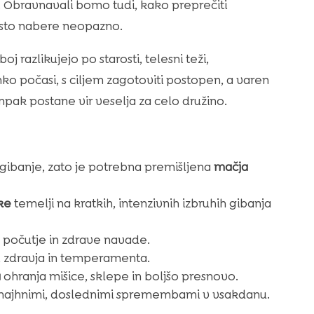
Obravnavali bomo tudi, kako preprečiti
osto nabere neopazno.
j razlikujejo po starosti, telesni teži,
 počasi, s ciljem zagotoviti postopen, a varen
mpak postane vir veselja za celo družino.
gibanje, zato je potrebna premišljena
mačja
ke
temelji na kratkih, intenzivnih izbruhih gibanja
o počutje in zdrave navade.
e, zdravja in temperamenta.
a
ohranja mišice, sklepe in boljšo presnovo.
majhnimi, doslednimi spremembami v vsakdanu.