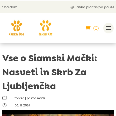
🤝
Lahko plačaš po povzetju
(0)
Vse o Siamski Mački:
Nasveti in Skrb Za
Ljubljenčka
m
mačka
|
pasme mačk
}
06. 11. 2024