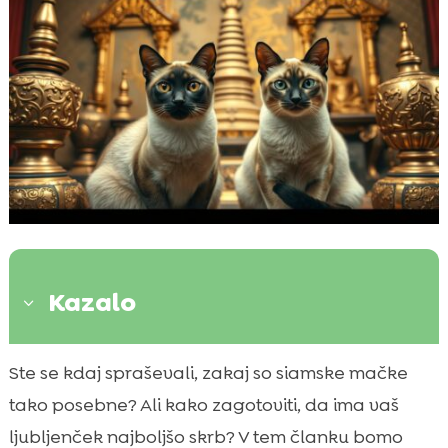
Kazalo
3
Uvod v siamsko mačko
Ste se kdaj spraševali, zakaj so siamske mačke

Fizične značilnosti siamske mačke
tako posebne? Ali kako zagotoviti, da ima vaš

Siamska mačka – osebnost in temperament
ljubljenček najboljšo skrb? V tem članku bomo
