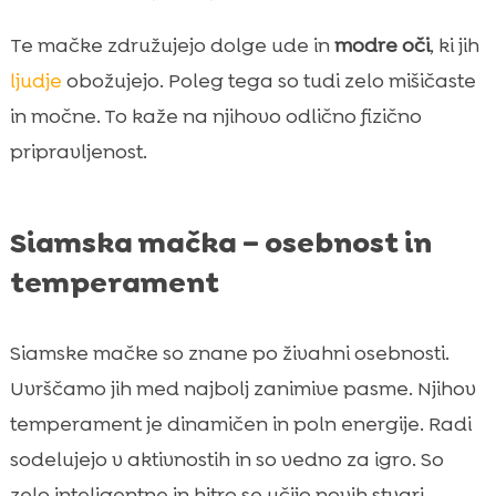
Te mačke združujejo dolge ude in
modre oči
, ki jih
ljudje
obožujejo. Poleg tega so tudi zelo mišičaste
in močne. To kaže na njihovo odlično fizično
pripravljenost.
Siamska mačka – osebnost in
temperament
Siamske mačke so znane po živahni osebnosti.
Uvrščamo jih med najbolj zanimive pasme. Njihov
temperament je dinamičen in poln energije. Radi
sodelujejo v aktivnostih in so vedno za igro. So
zelo inteligentne in hitro se učijo novih stvari.