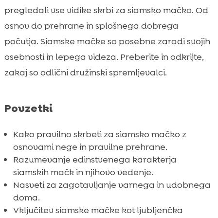
Nasveti za nego siamske mačke
pregledali vse vidike skrbi za siamsko mačko. Od

Prehrana in dodatki za siamsko mačko
osnov do prehrane in splošnega dobrega

Siamska mačka kot družinski ljubljenček
počutja. Siamske mačke so posebne zaradi svojih

Zdravje in splošna skrb za siamsko mačko
osebnosti in lepega videza. Preberite in odkrijte,

Kako izbrati pravega veterinarja za vašo

zakaj so odlični družinski spremljevalci.
siamsko mačko
Siamska mačka in drugi ljubljenčki

Povzetki
Kako zagotoviti varno in udobno okolje za

siamsko mačko
Kako pravilno skrbeti za siamsko mačko z
Pomen igrače za siamsko mačko

osnovami nege in pravilne prehrane.
Vzgoja siamske mačke

Razumevanje edinstvenega karakterja
Najpogostejši izzivi pri skrbi za siamsko
siamskih mačk in njihovo vedenje.

mačko
Nasveti za zagotavljanje varnega in udobnega
Zaključek
doma.

Vključitev siamske mačke kot ljubljenčka
FAQ
