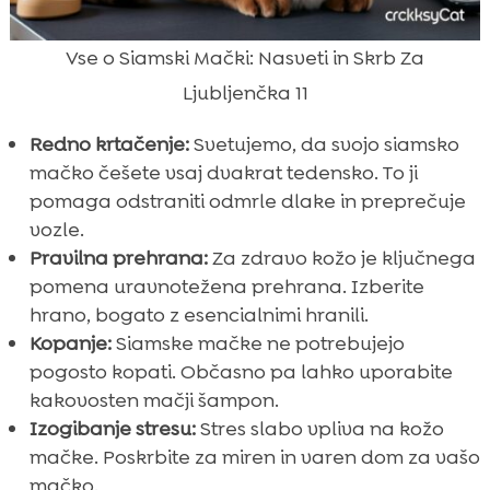
Vse o Siamski Mački: Nasveti in Skrb Za
Ljubljenčka 11
Redno krtačenje:
Svetujemo, da svojo siamsko
mačko češete vsaj dvakrat tedensko. To ji
pomaga odstraniti odmrle dlake in preprečuje
vozle.
Pravilna prehrana:
Za zdravo kožo je ključnega
pomena uravnotežena prehrana. Izberite
hrano, bogato z esencialnimi hranili.
Kopanje:
Siamske mačke ne potrebujejo
pogosto kopati. Občasno pa lahko uporabite
kakovosten mačji šampon.
Izogibanje stresu:
Stres slabo vpliva na kožo
mačke. Poskrbite za miren in varen dom za vašo
mačko.