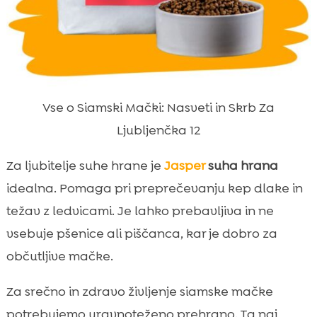
Vse o Siamski Mački: Nasveti in Skrb Za
Ljubljenčka 12
Za ljubitelje suhe hrane je
Jasper
suha hrana
idealna. Pomaga pri preprečevanju kep dlake in
težav z ledvicami. Je lahko prebavljiva in ne
vsebuje pšenice ali piščanca, kar je dobro za
občutljive mačke.
Za srečno in zdravo življenje siamske mačke
potrebujemo uravnoteženo prehrano. Ta naj