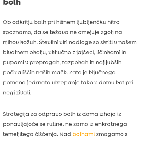
bolh
Ob odkritju bolh pri hišnem ljubljenčku hitro
spoznamo, da se težava ne omejuje zgolj na
njihov kožuh. Številni viri nadloge so skriti v našem
bivalnem okolju, vključno z jajčeci, ličinkami in
pupami v preprogah, razpokah in najljubših
počivališčih naših mačk. Zato je ključnega
pomena jedrnato ukrepanje tako v domu kot pri
negi živali.
Strategija za odpravo bolh iz doma izhaja iz
ponavljajoče se rutine, ne samo iz enkratnega
temeljitega čiščenja. Nad
bolhami
zmagamo s