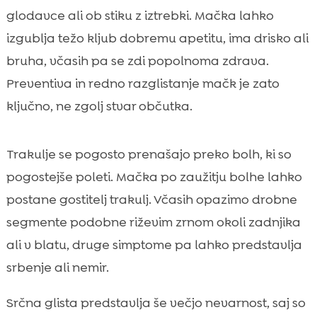
glodavce ali ob stiku z iztrebki. Mačka lahko
izgublja težo kljub dobremu apetitu, ima drisko ali
bruha, včasih pa se zdi popolnoma zdrava.
Preventiva in redno razglistanje mačk je zato
ključno, ne zgolj stvar občutka.
Trakulje se pogosto prenašajo preko bolh, ki so
pogostejše poleti. Mačka po zaužitju bolhe lahko
postane gostitelj trakulj. Včasih opazimo drobne
segmente podobne riževim zrnom okoli zadnjika
ali v blatu, druge simptome pa lahko predstavlja
srbenje ali nemir.
Srčna glista predstavlja še večjo nevarnost, saj so