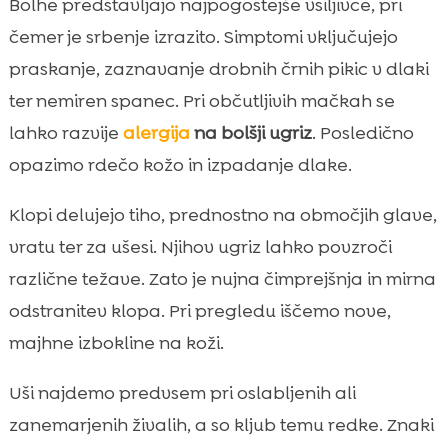
Bolhe predstavljajo najpogostejše vsiljivce, pri
čemer je srbenje izrazito. Simptomi vključujejo
praskanje, zaznavanje drobnih črnih pikic v dlaki
ter nemiren spanec. Pri občutljivih mačkah se
lahko razvije
alergija
na bolšji ugriz
. Posledično
opazimo rdečo kožo in izpadanje dlake.
Klopi delujejo tiho, prednostno na območjih glave,
vratu ter za ušesi. Njihov ugriz lahko povzroči
različne težave. Zato je nujna čimprejšnja in mirna
odstranitev klopa. Pri pregledu iščemo nove,
majhne izbokline na koži.
Uši najdemo predvsem pri oslabljenih ali
zanemarjenih živalih, a so kljub temu redke. Znaki