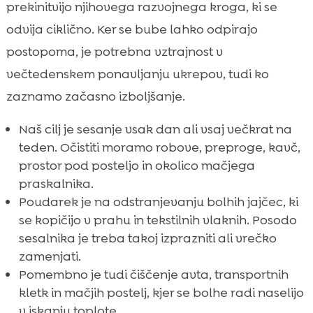
prekinitvijo njihovega razvojnega kroga, ki se
odvija ciklično. Ker se bube lahko odpirajo
postopoma, je potrebna vztrajnost v
večtedenskem ponavljanju ukrepov, tudi ko
zaznamo začasno izboljšanje.
Naš cilj je sesanje vsak dan ali vsaj večkrat na
teden. Očistiti moramo robove, preproge, kavč,
prostor pod posteljo in okolico mačjega
praskalnika.
Poudarek je na odstranjevanju bolhih jajčec, ki
se kopičijo v prahu in tekstilnih vlaknih. Posodo
sesalnika je treba takoj izprazniti ali vrečko
zamenjati.
Pomembno je tudi čiščenje avta, transportnih
kletk in mačjih postelj, kjer se bolhe radi naselijo
v iskanju toplote.