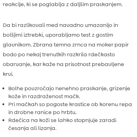
reakcije, ki se poglablja z daljšim praskanjem.
Da bi razlikovali med navadno umazanijo in
bolšjimi iztrebki, uporabljamo test z gostim
glavnikom. Zbrana temna zrnca na moker papir
bodo po nekaj trenutkih razkrila rdečkasto
obarvanje, kar kaže na prisotnost prebavljene
krvi.
Bolhe povzročajo nenehno praskanje, grizenje
kože in razdraženost mačk.
Pri mačkah so pogoste krastice ob korenu repa
in drobne ranice po hrbtu.
Rdečica na koži se lahko stopnjuje zaradi
česanja ali lizanja.