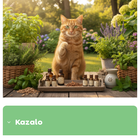
Kazalo
3