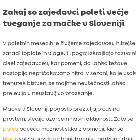
Zakaj so zajedavci poleti večje
tveganje za mačke v Sloveniji
V poletnih mesecih je življenje zajedavcev hitrejše
zaradi toplote in vlage. Ti pogoji skrajšajo razvojni
cikel zajedavcev, kar pomeni, da lahko težave
nastopijo nepričakovano hitro. V sezoni, ko je vsak
trenutek bistven, se majhne nevšečnosti lahko
prelevijo v neustavljivo praskanje.
Mačke v Sloveniji pogosto preživljajo čas na
prostem, sledijo vzorcem naših aktivnosti. Zato se
poleti
poveča možnost stika z območji, kjer so
klopi
, kot so gozdni robovi, travniki, parki in vrtovi.