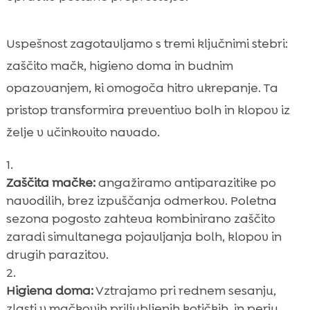
Uspešnost zagotavljamo s tremi ključnimi stebri:
zaščito mačk, higieno doma in budnim
opazovanjem, ki omogoča hitro ukrepanje. Ta
pristop transformira preventivo bolh in klopov iz
želje v učinkovito navado.
Zaščita mačke:
angažiramo antiparazitike po
navodilih, brez izpuščanja odmerkov. Poletna
sezona pogosto zahteva kombinirano zaščito
zaradi simultanega pojavljanja bolh, klopov in
drugih parazitov.
Higiena doma:
Vztrajamo pri rednem sesanju,
zlasti v mačkovih priljubljenih kotičkih, in perju