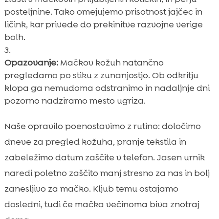
posteljnine. Tako omejujemo prisotnost jajčec in
ličink, kar privede do prekinitve razvojne verige
bolh.
Opazovanje:
Mačkov kožuh natančno
pregledamo po stiku z zunanjostjo. Ob odkritju
klopa ga nemudoma odstranimo in nadaljnje dni
pozorno nadziramo mesto ugriza.
Naše opravilo poenostavimo z rutino: določimo
dneve za pregled kožuha, pranje tekstila in
zabeležimo datum zaščite v telefon. Jasen urnik
naredi poletno zaščito manj stresno za nas in bolj
zanesljivo za mačko. Kljub temu ostajamo
dosledni, tudi če mačka večinoma biva znotraj