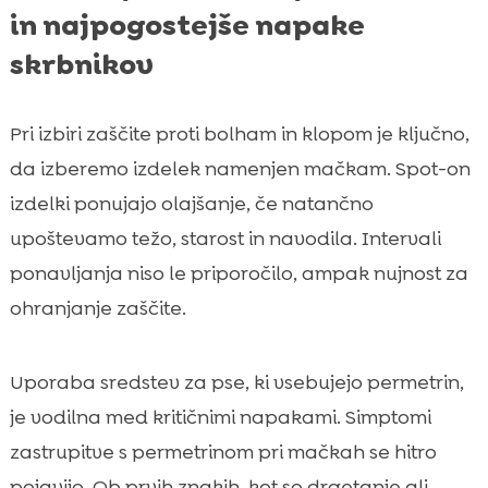
in najpogostejše napake
skrbnikov
Pri izbiri zaščite proti bolham in klopom je ključno,
da izberemo izdelek namenjen mačkam. Spot-on
izdelki ponujajo olajšanje, če natančno
upoštevamo težo, starost in navodila. Intervali
ponavljanja niso le priporočilo, ampak nujnost za
ohranjanje zaščite.
Uporaba sredstev za pse, ki vsebujejo permetrin,
je vodilna med kritičnimi napakami. Simptomi
zastrupitve s permetrinom pri mačkah se hitro
pojavijo. Ob prvih znakih, kot so drgetanje ali