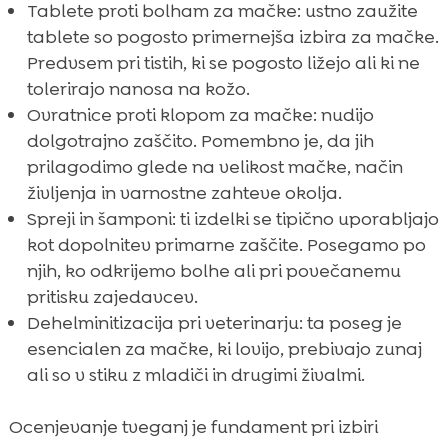
Tablete proti bolham za mačke: ustno zaužite
tablete so pogosto primernejša izbira za mačke.
Predvsem pri tistih, ki se pogosto ližejo ali ki ne
tolerirajo nanosa na kožo.
Ovratnice proti klopom za mačke: nudijo
dolgotrajno zaščito. Pomembno je, da jih
prilagodimo glede na velikost mačke, način
življenja in varnostne zahteve okolja.
Spreji in šamponi: ti izdelki se tipično uporabljajo
kot dopolnitev primarne zaščite. Posegamo po
njih, ko odkrijemo bolhe ali pri povečanemu
pritisku zajedavcev.
Dehelminitizacija pri veterinarju: ta poseg je
esencialen za mačke, ki lovijo, prebivajo zunaj
ali so v stiku z mladiči in drugimi živalmi.
Ocenjevanje tveganj je fundament pri izbiri