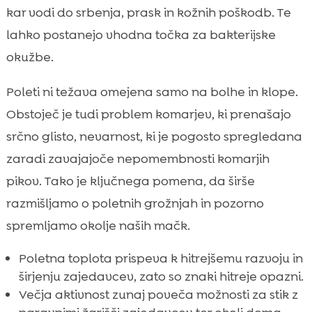
kar vodi do srbenja, prask in kožnih poškodb. Te
lahko postanejo vhodna točka za bakterijske
okužbe.
Poleti ni težava omejena samo na bolhe in klope.
Obstoječ je tudi problem komarjev, ki prenašajo
srčno glisto, nevarnost, ki je pogosto spregledana
zaradi zavajajoče nepomembnosti komarjih
pikov. Tako je ključnega pomena, da širše
razmišljamo o poletnih grožnjah in pozorno
spremljamo okolje naših mačk.
Poletna toplota prispeva k hitrejšemu razvoju in
širjenju zajedavcev, zato so znaki hitreje opazni.
Večja aktivnost zunaj poveča možnosti za stik z