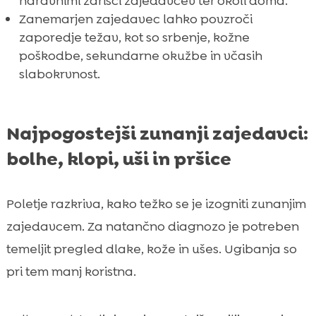
naravnimi žarišči zajedavcev ter okoli doma.
Zanemarjen zajedavec lahko povzroči
zaporedje težav, kot so srbenje, kožne
poškodbe, sekundarne okužbe in včasih
slabokrvnost.
Najpogostejši zunanji zajedavci:
bolhe, klopi, uši in pršice
Poletje razkriva, kako težko se je izogniti zunanjim
zajedavcem. Za natančno diagnozo je potreben
temeljit pregled dlake, kože in ušes. Ugibanja so
pri tem manj koristna.