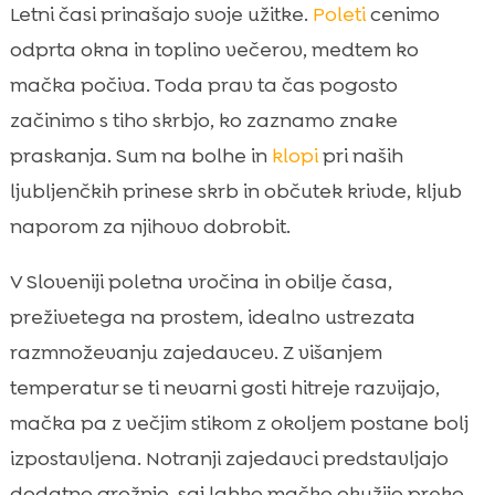
Zakaj so zajedavci poleti večje tveganje za
Letni časi prinašajo svoje užitke.
Poleti
cenimo

mačke v Sloveniji
odprta okna in toplino večerov, medtem ko
Najpogostejši zunanji zajedavci: bolhe,

mačka počiva. Toda prav ta čas pogosto
klopi, uši in pršice
začinimo s tiho skrbjo, ko zaznamo znake
Notranji zajedavci poleti: gliste, trakulje in

praskanja. Sum na bolhe in
klopi
pri naših
srčna glista
ljubljenčkih prinese skrb in občutek krivde, kljub
Zaščita mačke pred zajedavci poleti

naporom za njihovo dobrobit.
Kako prepoznamo, da ima mačka bolhe ali

klope
V Sloveniji poletna vročina in obilje časa,
Veterinarski pristopi in vrste zaščitnih

preživetega na prostem, idealno ustrezata
sredstev
razmnoževanju zajedavcev. Z višanjem
Varna uporaba antiparazitikov in

temperatur se ti nevarni gosti hitreje razvijajo,
najpogostejše napake skrbnikov
mačka pa z večjim stikom z okoljem postane bolj
Kako zaščitimo dom: posteljnina, sesanje in

prekinitev razvojnega kroga bolh
izpostavljena. Notranji zajedavci predstavljajo
Poletna rutina nege: krtačenje, pregled
dodatno grožnjo, saj lahko mačko okužijo preko
