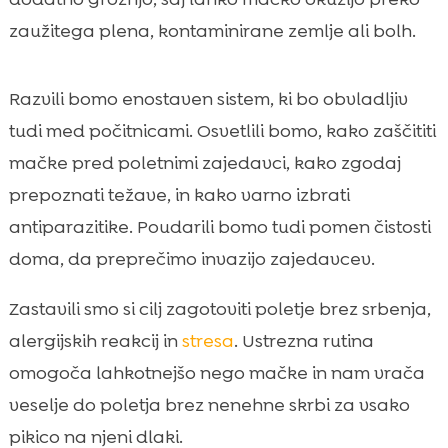
kože in zmanjšanje zaužitih dlak
zaužitega plena, kontaminirane zemlje ali bolh.
Prehrana kot podpora odpornosti in koži:

CricksyCat kot pametna izbira poleti
Razvili bomo enostaven sistem, ki bo obvladljiv
Higiena mačjega stranišča poleti: manj

tudi med počitnicami. Osvetlili bomo, kako zaščititi
vonjav, manj stresa, boljši nadzor
mačke pred poletnimi zajedavci, kako zgodaj
Kdaj nujno k veterinarju: alarmni znaki in

zapleti
prepoznati težave, in kako varno izbrati
Zaključek
antiparazitike. Poudarili bomo tudi pomen čistosti

FAQ
doma, da preprečimo invazijo zajedavcev.

Zastavili smo si cilj zagotoviti poletje brez srbenja,
alergijskih reakcij in
stresa
. Ustrezna rutina
omogoča lahkotnejšo nego mačke in nam vrača
veselje do poletja brez nenehne skrbi za vsako
pikico na njeni dlaki.