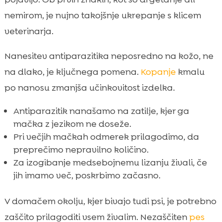
nemirom, je nujno takojšnje ukrepanje s klicem
veterinarja.
Nanesitev antiparazitika neposredno na kožo, ne
na dlako, je ključnega pomena.
Kopanje
kmalu
po nanosu zmanjša učinkovitost izdelka.
Antiparazitik nanašamo na zatilje, kjer ga
mačka z jezikom ne doseže.
Pri večjih mačkah odmerek prilagodimo, da
preprečimo nepravilno količino.
Za izogibanje medsebojnemu lizanju živali, če
jih imamo več, poskrbimo začasno.
V domačem okolju, kjer bivajo tudi psi, je potrebno
zaščito prilagoditi vsem živalim. Nezaščiten
pes