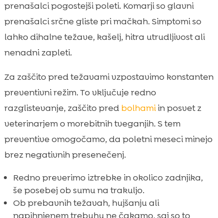
prenašalci pogostejši poleti. Komarji so glavni
prenašalci srčne gliste pri mačkah. Simptomi so
lahko dihalne težave, kašelj, hitra utrudljivost ali
nenadni zapleti.
Za zaščito pred težavami vzpostavimo konstanten
preventivni režim. To vključuje redno
razglistevanje, zaščito pred
bolhami
in posvet z
veterinarjem o morebitnih tveganjih. S tem
preventive omogočamo, da poletni meseci minejo
brez negativnih presenečenj.
Redno preverimo iztrebke in okolico zadnjika,
še posebej ob sumu na trakuljo.
Ob prebavnih težavah, hujšanju ali
napihnjenem trebuhu ne čakamo, saj so to