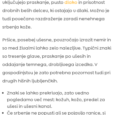
vključujejo praskanje, pusto
dlako
in prisotnost
drobnih belih delcev, ki ostajajo v dlaki. Možno je
tudi povečano razdraženje zaradi nenehnega
srbenja kože.
Pršice, posebej ušesne, povzročajo izrazit nemir in
so med živalmi lahko zelo nalezljive. Typični znaki
so tresenje glave, praskanje po ušesih in
oddajanje temnega, drobljivega izcedka. V
gospodinjstvu je zato potrebna pozornost tudi pri
drugih hišnih ljubljenčkih.
Znaki se lahko prekrivajo, zato vedno
pogledamo več mest: kožuh, kožo, predel za
ušesi in ušesni kanal.
Če srbenje ne popusti ali se pojavijo ranice, si