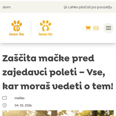
🤝
Lahko plačaš po povzetju
(0)
Zaščita mačke pred
zajedavci poleti – Vse,
kar moraš vedeti o tem!
m
mačka
}
04. 02. 2026