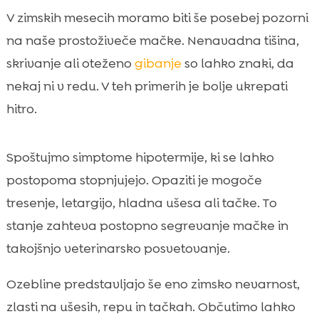
V zimskih mesecih moramo biti še posebej pozorni
na naše prostoživeče mačke. Nenavadna tišina,
skrivanje ali oteženo
gibanje
so lahko znaki, da
nekaj ni v redu. V teh primerih je bolje ukrepati
hitro.
Spoštujmo simptome hipotermije, ki se lahko
postopoma stopnjujejo. Opaziti je mogoče
tresenje, letargijo, hladna ušesa ali tačke. To
stanje zahteva postopno segrevanje mačke in
takojšnjo veterinarsko posvetovanje.
Ozebline predstavljajo še eno zimsko nevarnost,
zlasti na ušesih, repu in tačkah. Občutimo lahko