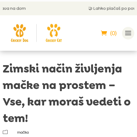
🤝
Lahko plačaš po povzetju
(0)
Zimski način življenja
mačke na prostem –
Vse, kar moraš vedeti o
tem!
m
mačka