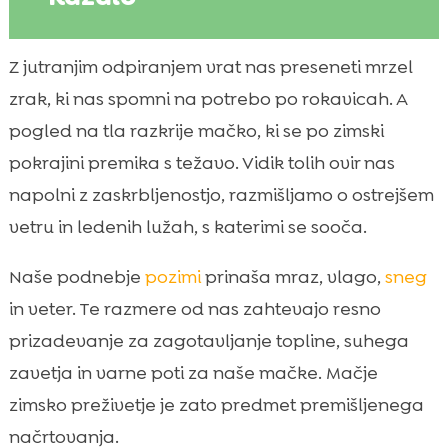
Zakaj je zima za mačke na prostem
Z jutranjim odpiranjem vrat nas preseneti mrzel

poseben izziv
zrak, ki nas spomni na potrebo po rokavicah. A
Zimski način življenja mačke na prostem

pogled na tla razkrije mačko, ki se po zimski
Primerna zimska zavetišča in izolacija na

pokrajini premika s težavo. Vidik tolih ovir nas
dvorišču ali vrtu
napolni z zaskrbljenostjo, razmišljamo o ostrejšem
Kdaj mačko raje zadržimo notri in kako to

vetru in ledenih lužah, s katerimi se sooča.
izvedemo brez stresa
Prehrana pozimi: več energije, boljša

Naše podnebje
pozimi
prinaša mraz, vlago,
sneg
odpornost in hidracija
in veter. Te razmere od nas zahtevajo resno
CricksyCat hrana za mačke kot pametna

prizadevanje za zagotavljanje topline, suhega
izbira v hladnih mesecih
zavetja in varne poti za naše mačke. Mačje
Zaščita tačk, kože in dlake v snegu, ledu in

zimsko preživetje je zato predmet premišljenega
soli
načrtovanja.
Varnostne nevarnosti pozimi: antifriz,
