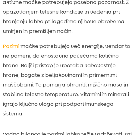
aktivne mačke potrebujejo posebno pozornost. Z
opazovanjem telesne kondicije in vedenja pri
hranjenju lahko prilagodimo njihove obroke na
umirjen in premišljen način.
Pozimi
mačke potrebujejo več energije, vendar to
ne pomeni, da enostavno povečamo količino
hrane. Boljši pristop je uporaba kakovostnje
hrane, bogate z beljakovinami in primernimi
maščobami. To pomaga ohraniti mišično maso in
stabilno telesno temperaturo. Vitamini in minerali
igrajo ključno vlogo pri podpori imunskega
sistema.
Vodno bilanco je pozimi lahko težje vzdrževati, saj