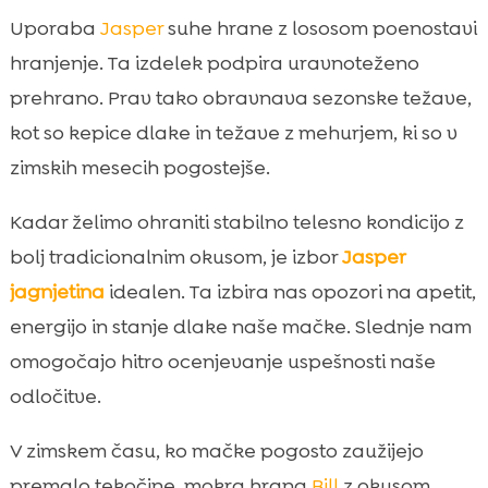
Uporaba
Jasper
suhe hrane z lososom poenostavi
hranjenje. Ta izdelek podpira uravnoteženo
prehrano. Prav tako obravnava sezonske težave,
kot so kepice dlake in težave z mehurjem, ki so v
zimskih mesecih pogostejše.
Kadar želimo ohraniti stabilno telesno kondicijo z
bolj tradicionalnim okusom, je izbor
Jasper
jagnjetina
idealen. Ta izbira nas opozori na apetit,
energijo in stanje dlake naše mačke. Slednje nam
omogočajo hitro ocenjevanje uspešnosti naše
odločitve.
V zimskem času, ko mačke pogosto zaužijejo
premalo tekočine, mokra hrana
Bill
z okusom