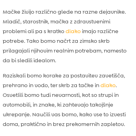
soljenje cest, garaže in avtomobili
Mačke živijo različno glede na razne dejavnike.
Zdravstvena tveganja pozimi in kdaj k

Mladič, starostnik, mačka z zdravstvenimi
veterinarju
problemi ali pa s kratko
dlako
imajo različne
Gibanje in mentalna stimulacija, ko so dnevi

kratki
potrebe. Tako bomo načrt za zimsko skrb
Higiena in mačje stranišče pozimi: manj
prilagajali njihovim realnim potrebam, namesto

vonjav, več udobja
da bi sledili idealom.
Sobivanje z drugimi živalmi in sosedi v

zimskem času
Raziskali bomo korake za postavitev zavetišča,
Zaključek
prehrano in vodo, ter skrb za tačke in
dlako
.

FAQ
Osvetlili bomo tudi nevarnosti, kot so strupi in

avtomobili, in znake, ki zahtevajo takojšnje
ukrepanje. Naučili vas bomo, kako vse to izvesti
doma, praktično in brez prekomernih zapletov.