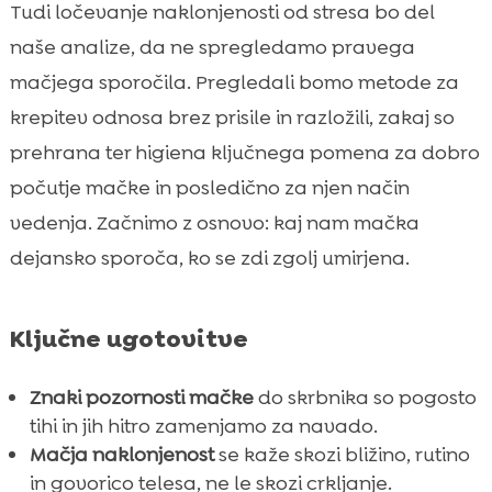
FAQ
Tudi ločevanje naklonjenosti od stresa bo del

naše analize, da ne spregledamo pravega
mačjega sporočila. Pregledali bomo metode za
krepitev odnosa brez prisile in razložili, zakaj so
prehrana ter higiena ključnega pomena za dobro
počutje mačke in posledično za njen način
vedenja. Začnimo z osnovo: kaj nam mačka
dejansko sporoča, ko se zdi zgolj umirjena.
Ključne ugotovitve
Znaki pozornosti mačke
do skrbnika so pogosto
tihi in jih hitro zamenjamo za navado.
Mačja naklonjenost
se kaže skozi bližino, rutino
in govorico telesa, ne le skozi crkljanje.