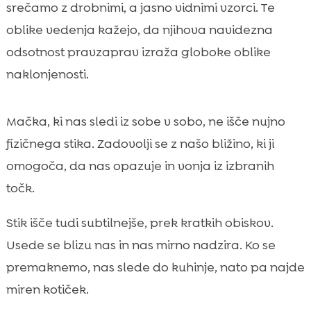
srečamo z drobnimi, a jasno vidnimi vzorci. Te
oblike vedenja kažejo, da njihova navidezna
odsotnost pravzaprav izraža globoke oblike
naklonjenosti.
Mačka, ki nas sledi iz sobe v sobo, ne išče nujno
fizičnega stika. Zadovolji se z našo bližino, ki ji
omogoča, da nas opazuje in vonja iz izbranih
točk.
Stik išče tudi subtilnejše, prek kratkih obiskov.
Usede se blizu nas in nas mirno nadzira. Ko se
premaknemo, nas slede do kuhinje, nato pa najde
miren kotiček.