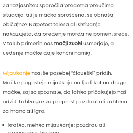
Za razjasnitev sporočila predenja preučimo
situacijo: ali je mačka sproščena, se obnaša
običajno? Napetost telesa ali skrivanje
nakazujeta, da predenje morda ne pomeni sreče.
V takih primerih nas
mačji zvoki
usmerjajo, a
vedenje mačke daje končni namig.
Mijavkanje
nosi še posebej “človeški” pridih.
Mačke pogosteje mijavkajo na ljudi kot na druge
mačke, saj so spoznale, da lahko pričakujejo naš
odziv. Lahko gre za preprost pozdrav ali zahteva
za hrano ali igro.
kratko, mehko mijavkanje: pozdrav ali
preverjanje, kje smo