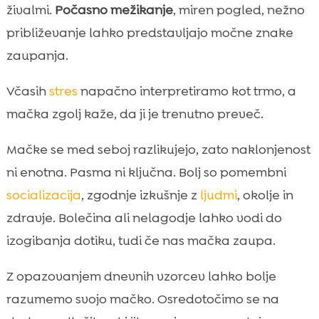
živalmi.
Počasno mežikanje
, miren pogled, nežno
približevanje lahko predstavljajo močne znake
zaupanja.
Včasih
stres
napačno interpretiramo kot trmo, a
mačka zgolj kaže, da ji je trenutno preveč.
Mačke se med seboj razlikujejo, zato naklonjenost
ni enotna. Pasma ni ključna. Bolj so pomembni
socializacija
, zgodnje izkušnje z
ljudmi
, okolje in
zdravje. Bolečina ali nelagodje lahko vodi do
izogibanja dotiku, tudi če nas mačka zaupa.
Z opazovanjem dnevnih vzorcev lahko bolje
razumemo svojo mačko. Osredotočimo se na