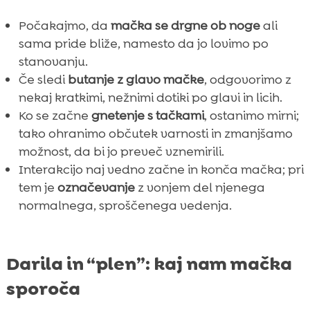
Počakajmo, da
mačka se drgne ob noge
ali
sama pride bliže, namesto da jo lovimo po
stanovanju.
Če sledi
butanje z glavo mačke
, odgovorimo z
nekaj kratkimi, nežnimi dotiki po glavi in licih.
Ko se začne
gnetenje s tačkami
, ostanimo mirni;
tako ohranimo občutek varnosti in zmanjšamo
možnost, da bi jo preveč vznemirili.
Interakcijo naj vedno začne in konča mačka; pri
tem je
označevanje
z vonjem del njenega
normalnega, sproščenega vedenja.
Darila in “plen”: kaj nam mačka
sporoča