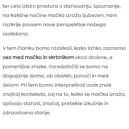
ter celo izbiro prostora v stanovanju. Spoznanje,
Igra kot pozornost: kako nas mačka vabi v

interakcijo
na kakšne načine mačka izraža ljubezen, nam
Ko mačka “nadzoruje” našo rutino:
razkrije povsem nove perspektive našega

hranjenje, odhodi, prihod domov
vsakdana.
Razlika med naklonjenostjo in stresom:

znaki, ki jih ne smemo zamenjati
V tem članku bomo raziskali, kako lahko zaznamo
Kako lahko mi okrepimo odnos z mačko
vez med mačko in skrbnikom
skozi drobne, a

(brez siljenja)
pomenljive znake. Osredotočili se bomo na
Okolje, ki spodbuja pozornost: varne točke,

dogajanje doma, ob obiskih, ponoči in med
praskalniki in mir
delom. Pri tem bomo interpretirali vsak znak
Prehrana in dobro počutje kot temelj

znotraj konteksta, saj na to, kako se mačka izraža,
naklonjenosti: CricksyCat, Jasper in Bill
vplivajo starost, značaj, pretekle izkušnje in
Higiena in mačji WC brez stresa: Purrfect

Life mačji pesek
zdravstveno stanje.
Zaključek
