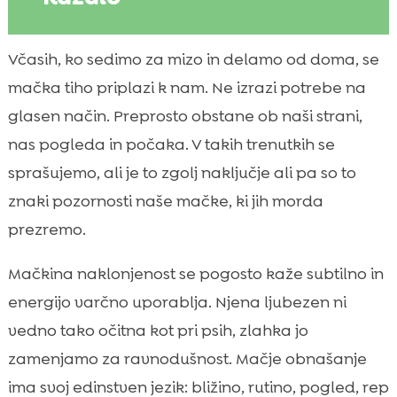
Kako mačke kažejo naklonjenost in zakaj je
Včasih, ko sedimo za mizo in delamo od doma, se

ne opazimo vedno
mačka tiho priplazi k nam. Ne izrazi potrebe na
Znaki pozornosti mačke do skrbnika v

glasen način. Preprosto obstane ob naši strani,
vsakdanjem vedenju
nas pogleda in počaka. V takih trenutkih se
Govorica telesa: rep, ušesa, oči in drža

sprašujemo, ali je to zgolj naključje ali pa so to
Predenje, mijavkanje in drugi zvoki,

znaki pozornosti naše mačke, ki jih morda
namenjeni nam
prezremo.
Dotik in bližina: drgnjenje, butanje z glavo

in “gnetenje”
Mačkina naklonjenost se pogosto kaže subtilno in
Darila in “plen”: kaj nam mačka sporoča

energijo varčno uporablja. Njena ljubezen ni
Spanec ob skrbniku: najbolj podcenjen

vedno tako očitna kot pri psih, zlahka jo
znak zaupanja
zamenjamo za ravnodušnost. Mačje obnašanje
Lizanje, negovanje in “allogrooming” kot

ima svoj edinstven jezik: bližino, rutino, pogled, rep
socialna vez