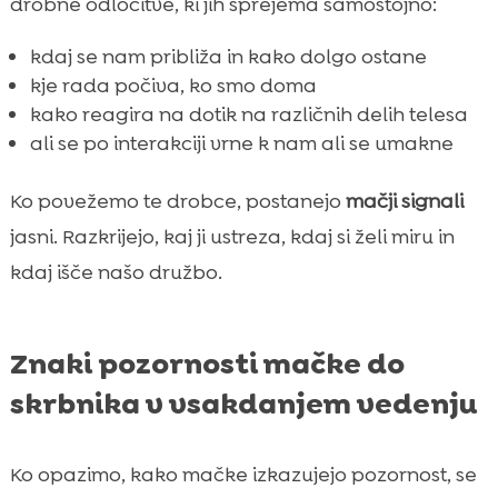
drobne odločitve, ki jih sprejema samostojno:
kdaj se nam približa in kako dolgo ostane
kje rada počiva, ko smo doma
kako reagira na dotik na različnih delih telesa
ali se po interakciji vrne k nam ali se umakne
Ko povežemo te drobce, postanejo
mačji signali
jasni. Razkrijejo, kaj ji ustreza, kdaj si želi miru in
kdaj išče našo družbo.
Znaki pozornosti mačke do
skrbnika v vsakdanjem vedenju
Ko opazimo, kako mačke izkazujejo pozornost, se