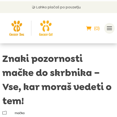
🤝
Lahko plačaš po povzetju
💬
P
(0)
Znaki pozornosti
mačke do skrbnika –
Vse, kar moraš vedeti o
tem!
m
mačka