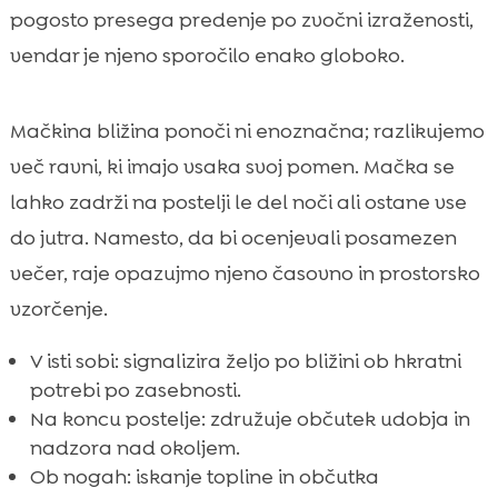
pogosto presega predenje po zvočni izraženosti,
vendar je njeno sporočilo enako globoko.
Mačkina bližina ponoči ni enoznačna; razlikujemo
več ravni, ki imajo vsaka svoj pomen. Mačka se
lahko zadrži na postelji le del noči ali ostane vse
do jutra. Namesto, da bi ocenjevali posamezen
večer, raje opazujmo njeno časovno in prostorsko
vzorčenje.
V isti sobi: signalizira željo po bližini ob hkratni
potrebi po zasebnosti.
Na koncu postelje: združuje občutek udobja in
nadzora nad okoljem.
Ob nogah: iskanje topline in občutka