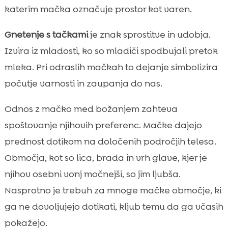
katerim mačka označuje prostor kot varen.
Gnetenje s tačkami
je znak sprostitve in udobja.
Izvira iz mladosti, ko so mladiči spodbujali pretok
mleka. Pri odraslih mačkah to dejanje simbolizira
počutje varnosti in zaupanja do nas.
Odnos z mačko med božanjem zahteva
spoštovanje njihovih preferenc. Mačke dajejo
prednost dotikom na določenih področjih telesa.
Območja, kot so lica, brada in vrh glave, kjer je
njihov osebni vonj močnejši, so jim ljubša.
Nasprotno je trebuh za mnoge mačke območje, ki
ga ne dovoljujejo dotikati, kljub temu da ga včasih
pokažejo.