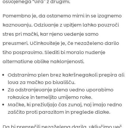
osvojenega “vira” z drugimi.
Pomembno je, da ostanemo mirni in se izognemo
kaznovanju. Odzivanje z vpitjem lahko povzroči
stres pri mački, kar njeno vedenje samo
preusmeri. Učinkoviteje je, če nezaželeno darilo
tiho pospravimo. Slediti bi moralo nudenje
alternativne oblike naklonjenosti.
Odstranimo plen brez kakršnegakoli prepira ali
lova za mačko po bivališču.
Za odstranjevanje plena vedno uporabimo
rokavice in temeljito umijemo roke.
Mačke, ki preživljajo čas zunaj, naj imajo redno
zaščito proti parazitom in preglede dlake.
Da bi preprečili nezaželena darila, vključimo več