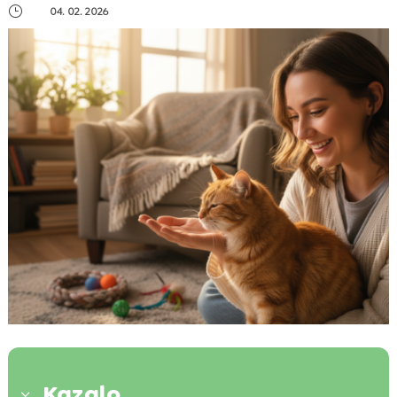
}
04. 02. 2026
Kazalo
3