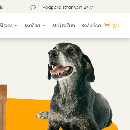
ju
Podpora strankam 24/7

(0)
ši pes
Mačka
Moj račun
Košarica