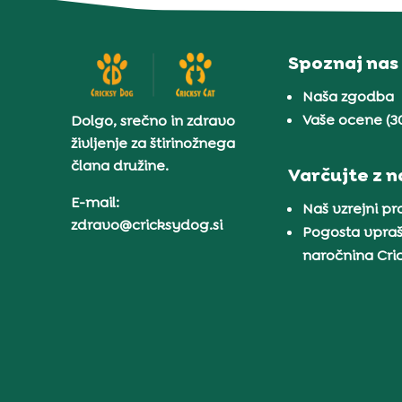
Spoznaj nas
Naša zgodba
Vaše ocene (3
Dolgo, srečno in zdravo
življenje za štirinožnega
člana družine.
Varčujte z 
E-mail:
Naš vzrejni p
zdravo@cricksydog.si
Pogosta vpraš
naročnina Cr