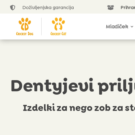
Doživljenjska garancija
Prihra


Mladiček
Dentyjevi prilj
Izdelki za nego zob za st