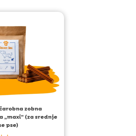
čarobna zobna
ca „maxi” (za srednje
ke pse)