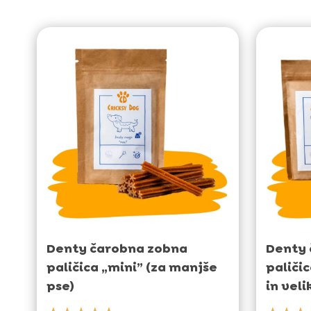
Denty čarobna zobna
Denty 
paličica „mini” (za manjše
paliči
pse)
in veli