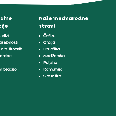
alne
Naše mednarodne
ije
strani
delki
Češka
zasebnosti
Grčija
 o piškotkih
Hrvaška
porabe
Madžarska
a
Poljska
n plačilo
Romunija
Slovaška