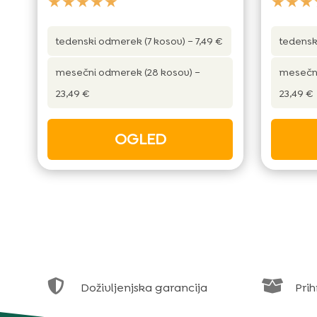
★★★★★
★★★
tedenski odmerek (7 kosov) – 7,49 €
tedensk
mesečni odmerek (28 kosov) –
mesečni
23,49 €
23,49 €
OGLED


Doživljenjska garancija
Prih