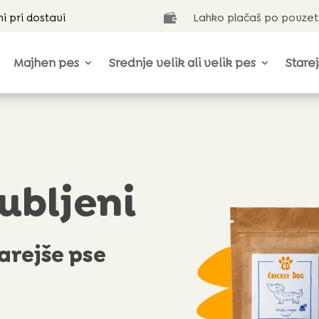
ni pri dostavi
Lahko plačaš po povzet

Majhen pes
Srednje velik ali velik pes
Starej
ubljeni
arejše pse