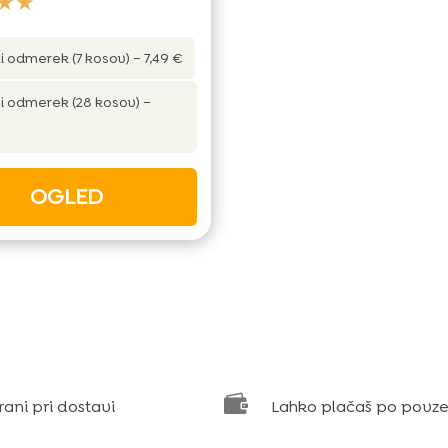
★★
i odmerek (7 kosov) – 7,49 €
 odmerek (28 kosov) –
OGLED

rani pri dostavi
Lahko plačaš po povze