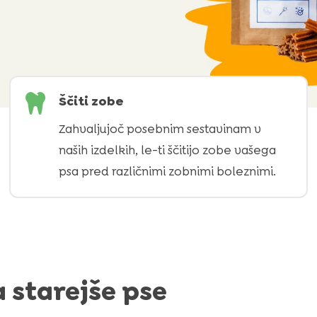

Ščiti zobe
Zahvaljujoč posebnim sestavinam v
naših izdelkih, le-ti ščitijo zobe vašega
psa pred različnimi zobnimi boleznimi.
a starejše pse