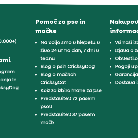
Pomoč za pse in
Nakupov
mačke
informac
0.000+)
Na voljo smo v klepetu v
Vsi naši iz
živo 24 ur na dan, 7 dni v
Izjava o 
tednu
Obvestilo
nami
Blog o psih CricksyDog
Pogoji u
rogram
Blog o mačkah
Garancij
anja in
CricksyCat
Dostava i
icksyDog
Kviz za izbiro hrane za pse
Predstavitev 72 pasem
psov
Predstavitev 37 pasem
mačk