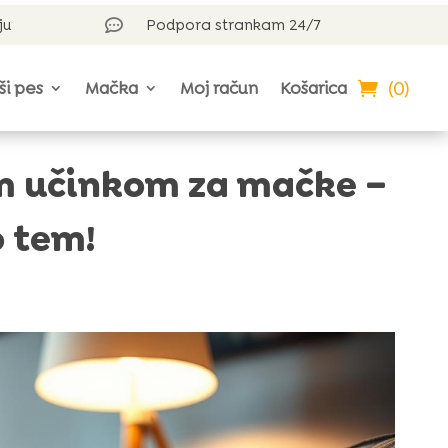
ju
Podpora strankam 24/7

(0)
ši pes
Mačka
Moj račun
Košarica
m učinkom za mačke –
o tem!