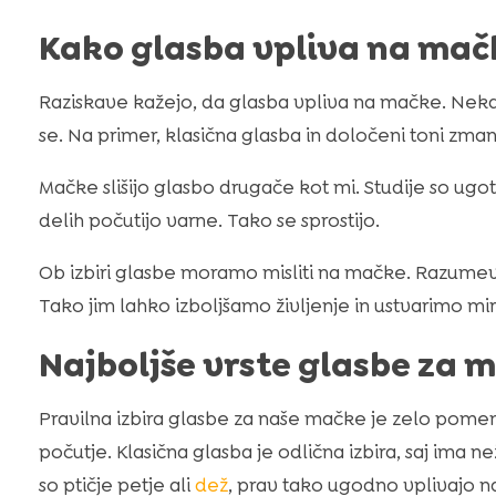
Kako glasba vpliva na mač
Raziskave kažejo, da glasba vpliva na mačke. Nekat
se. Na primer, klasična glasba in določeni toni zman
Mačke slišijo glasbo drugače kot mi. Studije so ugoto
delih počutijo varne. Tako se sprostijo.
Ob izbiri glasbe moramo misliti na mačke. Razume
Tako jim lahko izboljšamo življenje in ustvarimo mi
Najboljše vrste glasbe za 
Pravilna izbira glasbe za naše mačke je zelo pomem
počutje. Klasična glasba je odlična izbira, saj ima 
so ptičje petje ali
dež
, prav tako ugodno vplivajo na