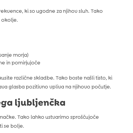
ekvence, ki so ugodne za njihov sluh. Tako
 okolje.
ovanje morja)
ne in pomirjujoče
te različne skladbe. Tako boste našli tisto, ki
ava glasba pozitivno vpliva na njihovo počutje.
ega ljubljenčka
mačke. Tako lahko ustvarimo sproščujoče
 se bolje.