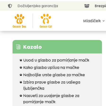
Doživljenjska garancija
Brezp


Mladiček
Kazalo
i
Uvod v glasbo za pomirjanje mačk

Kako glasba vpliva na mačke

Najboljše vrste glasbe za mačke

Izbira prave glasbe za vašega

ljubljenčka
Nasveti za uvajanje glasbe za

pomirjanje mačk