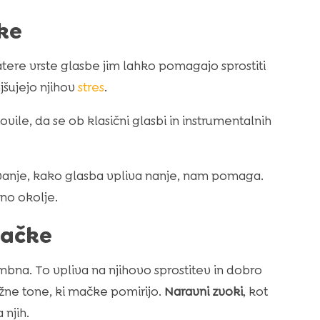
ke
ere vrste glasbe jim lahko pomagajo sprostiti
jšujejo njihov
stres
.
vile, da se ob klasični glasbi in instrumentalnih
vanje, kako glasba vpliva nanje, nam pomaga.
rno okolje.
mačke
bna. To vpliva na njihovo sprostitev in dobro
nežne tone, ki mačke pomirijo.
Naravni zvoki
, kot
 njih.