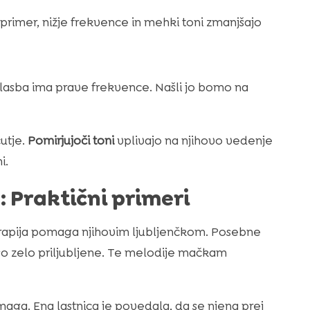
rimer, nižje frekvence in mehki toni zmanjšajo
glasba ima prave frekvence. Našli jo bomo na
utje.
Pomirjujoči toni
vplivajo na njihovo vedenje
i.
 Praktični primeri
erapija pomaga njihovim ljubljenčkom. Posebne
so zelo priljubljene. Te melodije mačkam
maga. Ena lastnica je povedala, da se njena prej