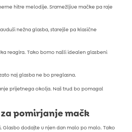
erne hitre melodije. Sramežljive mačke pa raje
navduši nežna glasba, starejše pa klasične
ka reagira. Tako bomo našli idealen glasbeni
zato naj glasba ne bo preglasna.
anje prijetnega okolja. Naš trud bo pomagal
e za pomirjanje mačk
ki. Glasbo dodajte v njen dan malo po malo. Tako