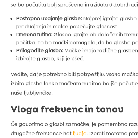
se bo počutila bolj sproščeno in uživala v dobrih uč
Postopno uvajanje glasbe:
Najprej igrajte glasbo
predvajanja in malce povečujte glasnost.
Dnevna rutina:
Glasbo igrajte ob določenih trenut
počitka. To bo mački pomagalo, da bo glasbo pove
Prilagodite glasbo:
Mačke imajo različne glasben
izbirajte glasbo, ki ji je všeč.
Vedite, da je potrebno biti potrpežljiv. Vsaka mačka
izbiro glasbe lahko mačkam nudimo boljše počutje.
naše ljubljenčke.
Vloga frekvenc in tonov
Če govorimo o glasbi za mačke, je pomembno razu
drugačne frekvence kot
ljudje
. Izbrati moramo pra