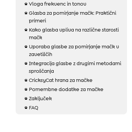
Vloga frekvenc in tonov

Glasba za pomirjanje mačk: Praktični

primeri
Kako glasba vpliva na različne starosti

mačk
Uporaba glasbe za pomirjanje mačk v

zavetiščih
Integracija glasbe z drugimi metodami

sproščanja
CricksyCat hrana za mačke

Pomembne dodatke za mačke

Zaključek

FAQ
