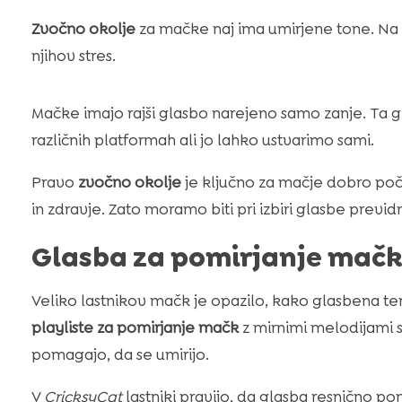
Zvočno okolje
za mačke naj ima umirjene tone. Na p
njihov stres.
Mačke imajo rajši glasbo narejeno samo zanje. Ta 
različnih platformah ali jo lahko ustvarimo sami.
Pravo
zvočno okolje
je ključno za mačje dobro poč
in zdravje. Zato moramo biti pri izbiri glasbe previdn
Glasba za pomirjanje mačk:
Veliko lastnikov mačk je opazilo, kako glasbena t
playliste za pomirjanje mačk
z mirnimi melodijami 
pomagajo, da se umirijo.
V
CricksyCat
lastniki pravijo, da glasba resnično po