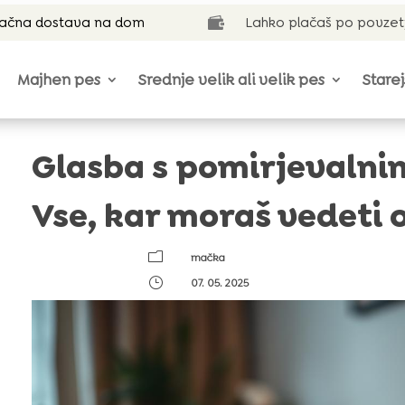
lačna dostava na dom
Lahko plačaš po povzet

Majhen pes
Srednje velik ali velik pes
Starej
Glasba s pomirjevalni
Vse, kar moraš vedeti 
m
mačka
}
07. 05. 2025