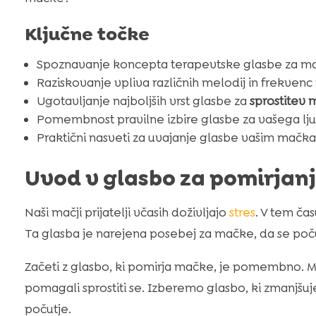
Ključne točke
Spoznavanje koncepta terapevtske glasbe za m
Raziskovanje vpliva različnih melodij in frekven
Ugotavljanje najboljših vrst glasbe za
sprostitev 
Pomembnost pravilne izbire glasbe za vašega lj
Praktični nasveti za uvajanje glasbe vašim mačk
Uvod v glasbo za pomirjan
Naši mačji prijatelji včasih doživljajo
stres
. V tem ča
Ta glasba je narejena posebej za mačke, da se poču
Začeti z glasbo, ki pomirja mačke, je pomembno. 
pomagali sprostiti se. Izberemo glasbo, ki zmanjšuj
počutje.