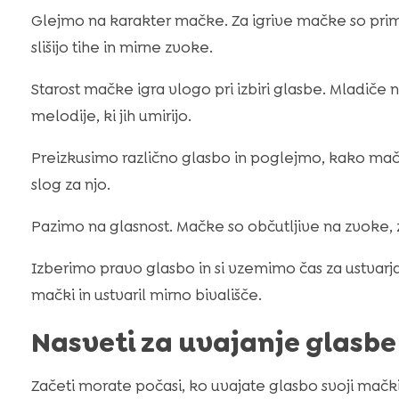
Glejmo na karakter mačke. Za igrive mačke so prim
slišijo tihe in mirne zvoke.
Starost mačke igra vlogo pri izbiri glasbe. Mladiče 
melodije, ki jih umirijo.
Preizkusimo različno glasbo in poglejmo, kako mač
slog za njo.
Pazimo na glasnost. Mačke so občutljive na zvoke, 
Izberimo pravo glasbo in si vzemimo čas za ustvarj
mački in ustvaril mirno bivališče.
Nasveti za uvajanje glasb
Začeti morate počasi, ko uvajate glasbo svoji mač