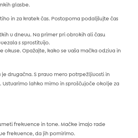
inkih glasbe.
 tiho in za kratek čas. Postopoma podaljšujte čas
kih v dnevu. Na primer pri obrokih ali času
zala s sprostitvijo.
e okuse. Opažajte, kako se vaša mačka odziva in
 je drugačna. S pravo mero potrpežljivosti in
 Ustvarimo lahko mirno in sproščujoče okolje za
meti frekvence in tone. Mačke imajo rade
ve frekvence, da jih pomirimo.