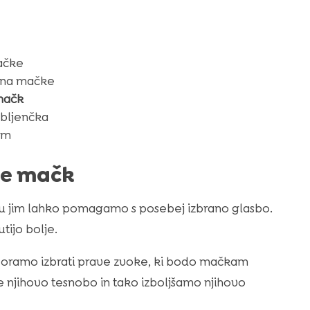
ačke
c na mačke
mačk
ubljenčka
am
je mačk
su jim lahko pomagamo s posebej izbrano glasbo.
tijo bolje.
Moramo izbrati prave zvoke, ki bodo mačkam
e njihovo tesnobo in tako izboljšamo njihovo