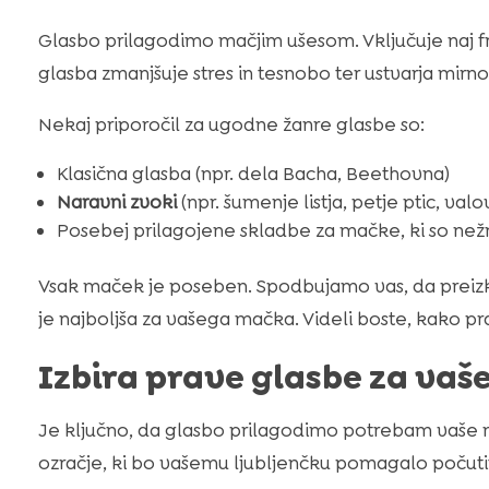
Glasbo prilagodimo mačjim ušesom. Vključuje naj fr
glasba zmanjšuje stres in tesnobo ter ustvarja mirno
Nekaj priporočil za ugodne žanre glasbe so:
Klasična glasba (npr. dela Bacha, Beethovna)
Naravni zvoki
(npr. šumenje listja, petje ptic, val
Posebej prilagojene skladbe za mačke, ki so než
Vsak maček je poseben. Spodbujamo vas, da preizkusi
je najboljša za vašega mačka. Videli boste, kako pr
Izbira prave glasbe za vaš
Je ključno, da glasbo prilagodimo potrebam vaše 
ozračje, ki bo vašemu ljubljenčku pomagalo počutiti