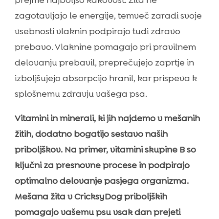
prejme najboljšo kakovost. Žita ne
zagotavljajo le energije, temveč zaradi svoje
vsebnosti vlaknin podpirajo tudi zdravo
prebavo. Vlaknine pomagajo pri pravilnem
delovanju prebavil, preprečujejo zaprtje in
izboljšujejo absorpcijo hranil, kar prispeva k
splošnemu zdravju vašega psa.
Vitamini in minerali, ki jih najdemo v mešanih
žitih, dodatno bogatijo sestavo naših
priboljškov. Na primer, vitamini skupine B so
ključni za presnovne procese in podpirajo
optimalno delovanje pasjega organizma.
Mešana žita v CricksyDog priboljških
pomagajo vašemu psu vsak dan prejeti