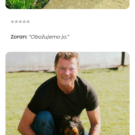
⭐⭐⭐⭐⭐
Zoran:
“Obožujemo jo.”