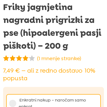
Friky jagnjetina
nagradni prigrizki za
pse (hipoalergeni pasji
piškoti) – 200 g
(
1
mnenje stranke)
Ocenjeno
7,49
€
—
ali z redno dostavo
10%
z
4.00
popusta
od 5 na
podlagi
ocene
stranke
Izberi
Enkratni nakup – naročam samo
vrsto
enkrat