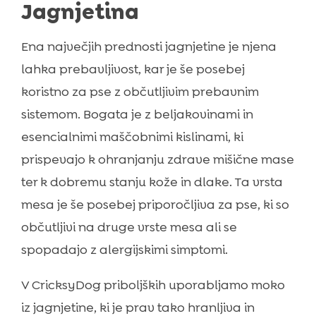
Jagnjetina
Ena največjih prednosti jagnjetine je njena
lahka prebavljivost, kar je še posebej
koristno za pse z občutljivim prebavnim
sistemom. Bogata je z beljakovinami in
esencialnimi maščobnimi kislinami, ki
prispevajo k ohranjanju zdrave mišične mase
ter k dobremu stanju kože in dlake. Ta vrsta
mesa je še posebej priporočljiva za pse, ki so
občutljivi na druge vrste mesa ali se
spopadajo z alergijskimi simptomi.
V CricksyDog priboljških uporabljamo moko
iz jagnjetine, ki je prav tako hranljiva in