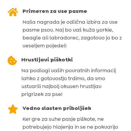
200

Primeren za vse pasme
g
Naša nagrada je odlična izbira za vse
količina
pasme psov. Naj bo vaš kuža yorkie,
beagle ali labradorec, zagotovo jo bo z
veseljem pojedel!

Hrustljavi piškotki
Na podlagi vaših povratnih informacij
lahko z gotovostjo trdimo, da smo
ustvarili najbolj okusen hrustljav
prigrizek za pse!

Vedno slasten priboljšek
Ker gre za suhe pasje piškote, ne
potrebujejo hlajenja in se ne pokvarijo