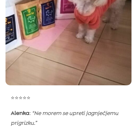
⭐⭐⭐⭐⭐
Alenka
:
“Ne morem se upreti jagnječjemu
prigrizku.”