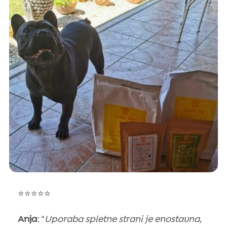
⭐⭐⭐⭐⭐
Anja
: “
Uporaba spletne strani je enostavna,