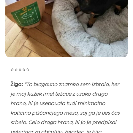
⭐⭐⭐⭐⭐
Žiga:
“To blagovno znamko sem izbrala, ker
je moj kužek imel težave z vsako drugo
hrano, ki je vsebovala tudi minimalno
količino piščančjega mesa, saj ga je ves čas
srbelo. Celo draga hrana, ki jo je predpisal
veterinar za občutljiv želodec, je bila