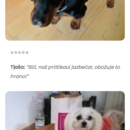
⭐⭐⭐⭐⭐
Tjaša:
“Bill, naš pritlikavi jazbečar, obožuje to
hrano!”