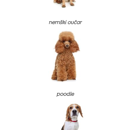
nemški ovčar
Suha hrana
Omake za suho hrano
⚽ NOGOMETNI PAKET
Mokra hrana (konzerve)
Suha hrana
⚽ NOGOMETNI PAKET
Priboljški
Omake za suho hrano
poodle
Suha hrana
Suha hrana
Prehranski dodatki in vitamini
Mokra hrana (konzerve)
Omake za suho hrano
Omake za suho hrano
Suha hrana
Izdelki za nego
Priboljški
Mokra hrana (konzerve)
Mokra hrana (konzerve)
Mokra hrana
Izdelki za nego zob
Priboljški
Priboljški
Mačji peski
Prehranski dodatki in vitamini
Izdelki za nego zob
Izdelki za nego zob