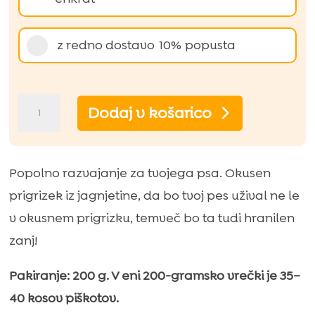
nakupa
z redno dostavo
10%
popusta
Friky
Dodaj v košarico
jagnjetina
nagradni
prigrizki
Popolno razvajanje za tvojega psa. Okusen
za
prigrizek iz jagnjetine, da bo tvoj pes užival ne le
pse
v okusnem prigrizku, temveč bo ta tudi hranilen
(hipoalergeni
zanj!
pasji
Pakiranje: 200 g. V eni 200-gramsko vrečki je 35–
piškoti)
40 kosov piškotov.
–