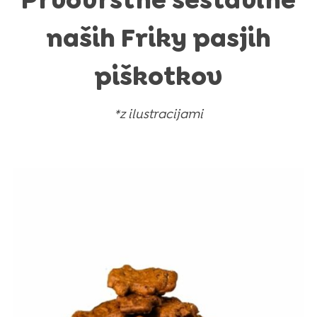
Prvovrstne sestavine
naših Friky pasjih
piškotkov
*z ilustracijami