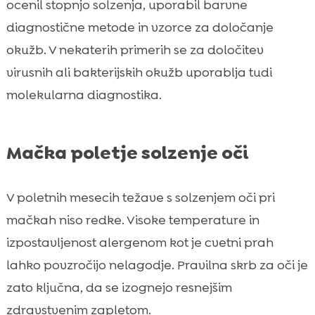
ocenil stopnjo solzenja, uporabil barvne
diagnostične metode in vzorce za določanje
okužb. V nekaterih primerih se za določitev
virusnih ali bakterijskih okužb uporablja tudi
molekularna diagnostika.
Mačka poletje solzenje oči
V poletnih mesecih težave s solzenjem oči pri
mačkah niso redke. Visoke temperature in
izpostavljenost alergenom kot je cvetni prah
lahko povzročijo nelagodje. Pravilna skrb za oči je
zato ključna, da se izognejo resnejšim
zdravstvenim zapletom.