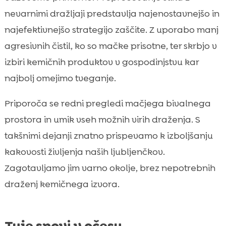
nevarnimi dražljaji predstavlja najenostavnejšo in
najefektivnejšo strategijo zaščite. Z uporabo manj
agresivnih čistil, ko so mačke prisotne, ter skrbjo v
izbiri kemičnih produktov v gospodinjstvu kar
najbolj omejimo tveganje.
Priporoča se redni pregledi mačjega bivalnega
prostora in umik vseh možnih virih draženja. S
takšnimi dejanji znatno prispevamo k izboljšanju
kakovosti življenja naših ljubljenčkov.
Zagotavljamo jim varno okolje, brez nepotrebnih
draženj kemičnega izvora.
Tuje snovi v očesu