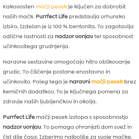
Kakovosten
mačji pesek
je ključen za dobrobit
naših mačk.
Purrfect Life
predstavlja vrhunsko
izbiro. Izdelan je iz 100 % bentonita. To zagotavlja
odlične lastnosti za
nadzor vonjav
ter sposobnost
učinkovitega grudnjenja.
Naravne sestavine omogočajo hitro oblikovanje
grudic. To čiščenje postane enostavno in
učinkovito. Poleg tega je
naravni
mačji pesek
brez
kemičnih dodatkov. To je ključnega pomena za
zdravje naših ljubljenčkov in okolja.
Purrfect Life
mačji pesek izstopa s sposobnostjo
nadzor vonjav
. To pomaga ohranjati dom svež in
čist dlje časa. Izberimo najboljše za svoje mačke.