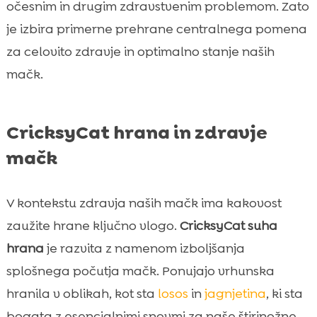
očesnim in drugim zdravstvenim problemom. Zato
je izbira primerne prehrane centralnega pomena
za celovito zdravje in optimalno stanje naših
mačk.
CricksyCat hrana in zdravje
mačk
V kontekstu zdravja naših mačk ima kakovost
zaužite hrane ključno vlogo.
CricksyCat suha
hrana
je razvita z namenom izboljšanja
splošnega počutja mačk. Ponujajo vrhunska
hranila v oblikah, kot sta
losos
in
jagnjetina
, ki sta
bogata z esencialnimi snovmi za naše štirinožne