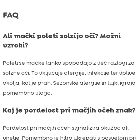
FAQ
Ali mački poleti solzijo oči? Možni
vzroki?
Poleti se mačke lahko spopadajo z več razlogi za
solzne oči. To vključuje alergije, infekcije ter vplive
okolja, kot je prah. Sezonske alergije in tujki igrajo
pomembno vlogo.
Kaj je pordelost pri mačjih očeh znak?
Pordelost pri mačjih očeh signalizira okužbo ali
vnetje. Pomembno je hitro ukrepati s posvetom pri