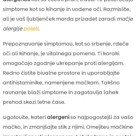
simptome kot so kihanje in vodene oči. Razmislite,
ali je vaš ljubljenček morda prizadet zaradi
mačje
alergije
poleti
.
Prepoznavanje simptomov, kot so srbenje, rdeče
oči ali kihanje, je vitalnega pomena. Ti koraki
omogočajo zgodnje ukrepanje proti alergijam.
Redno čistite bivalne prostore in uporabljajte
antihistaminike, namenjene mačkam. Takšno
ravnanje blaži simptome in zagotavlja lahek
prehod skozi letne čase.
Ugotovite, kateri
alergeni
so najpogostejši za vašo
mačko, in zmanjšajte stik z njimi. Omejitev mačkine