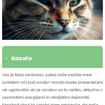
Kazalo
3
Uvod v težave s solzenjem oči pri mačkah
Vas je kdaj zanimalo, zakaj vaše mačke med

Sezonske alergije pri mačkah
poletjem oči bolj solzijo? Morda boste presenečeni

Prahu in cvetnega prahu
ob ugotovitvi, da je vzrokov za to veliko, vključno s

Očesne okužbe in vnetja
sezonskimi alergijami in okoljskimi dejavniki.

Kontakt z dražilnimi snovmi
Sprehod skozi te vzroke nam omogoča, da naše
