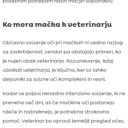
posebnim potrebam naših mačjih sopotnikov.
Ko mora mačka k veterinarju
Občasno solzenje oči pri mačkah ni vedno razlog
za zaskrbljenost, vendar pa obstajajo primeri, ko
je nujen obisk veterinarja. Razumevanje,
kdaj
obiskati veterinarja
, je ključno, ker so lahko
dejavniki za solzne oči kompleksni in resni.
Kadar se pojavi nenadno intenzivno solzenje, ki ne
preneha več dni, ali če mačkine oči postanejo
rdeče in nabreknejo, je potrebna strokovna
pomoč. Veterinar bo opravil temeljit pregled očes,