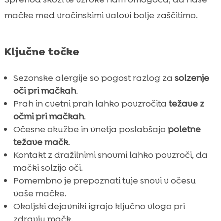
Tuje snovi v očesu
mačke med vročinskimi valovi bolje zaščitimo.

Okoljski dejavniki

Domača sredstva za lajšanje

Ključne točke
Vloga prehrane

CricksyCat hrana in zdravje mačk

Sezonske alergije so pogost razlog za
solzenje
Ko mora mačka k veterinarju
oči pri mačkah
.

Prah in cvetni prah lahko povzročita
težave z
Mačka poletje solzenje oči

očmi pri mačkah
.
Preprečevanje solzenja oči

Očesne okužbe in vnetja poslabšajo
poletne
Purrfect Life mačji pesek

težave mačk
.
Zaključek

Kontakt z dražilnimi snovmi lahko povzroči, da
FAQ
mački solzijo oči.

Pomembno je prepoznati tuje snovi v očesu
vaše mačke.
Okoljski dejavniki igrajo ključno vlogo pri
zdravju mačk.