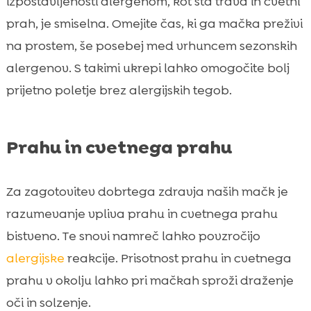
izpostavljenosti alergenom, kot sta trava in cvetni
prah, je smiselna. Omejite čas, ki ga mačka preživi
na prostem, še posebej med vrhuncem sezonskih
alergenov. S takimi ukrepi lahko omogočite bolj
prijetno poletje brez alergijskih tegob.
Prahu in cvetnega prahu
Za zagotovitev dobrtega zdravja naših mačk je
razumevanje vpliva prahu in cvetnega prahu
bistveno. Te snovi namreč lahko povzročijo
alergijske
reakcije. Prisotnost prahu in cvetnega
prahu v okolju lahko pri mačkah sproži draženje
oči in solzenje.