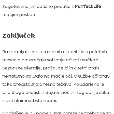
Zagotovimo jim odlično počutje z
Purrfect Life
mačjim peskom.
Zaključek
Razpravljali smo o različnih vzrokih, ki v poletnih
mesecih povzročajo solzenje oči pri mačkah.
Sezonske alergije, prašni delci in cvetni prah
negativno vplivajo na mačje oči. Okužbe oči prav
tako predstavljajo resno težavo. Poudarjena je
bila vloga okoljskih dejavnikov in izogibanje stiku
z dražilnimi substancami.
Naglašen je bil pomen uravnotežene prehrane za