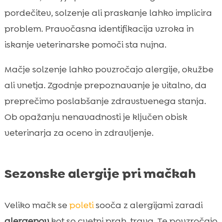
pordečitev, solzenje ali praskanje lahko implicira
problem. Pravočasna identifikacija vzroka in
iskanje veterinarske pomoči sta nujna.
Mačje solzenje lahko povzročajo alergije, okužbe
ali vnetja. Zgodnje prepoznavanje je vitalno, da
preprečimo poslabšanje zdravstvenega stanja.
Ob opažanju nenavadnosti je ključen obisk
veterinarja za oceno in zdravljenje.
Sezonske alergije pri mačkah
Veliko mačk se
poleti
sooča z alergijami zaradi
alergenov
kot so cvetni prah, trava. Te povzročajo