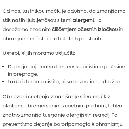
Od nas, lastnikov mačk, je odvisno, da zmanjšamo
stik naših ljubljenčkov s temi
alergeni
. To
dosežemo z rednim
čiščenjem očesnih izločkov
in
ohranjanjem čistoče v bivalnih prostorih.
Ukrepi, ki jih moramo vključiti:
Da najmanj dvakrat tedensko očistimo površine
in preproge.
In da izbiramo čistila, ki so nežna in ne dražijo.
Ob sezoni cvetenja zmanjšanje stika mačk z
okoljem, obremenjenim s cvetnim prahom, lahko
znatno zmanjša tveganje alergijskih reakcij. To
preventivno dejanje bo pripomoglo k ohranjanju