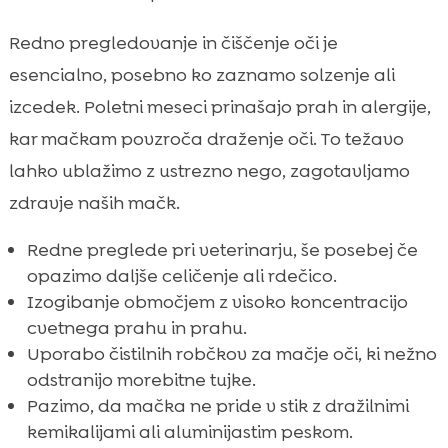
Redno pregledovanje in čiščenje oči je
esencialno, posebno ko zaznamo solzenje ali
izcedek. Poletni meseci prinašajo prah in alergije,
kar mačkam povzroča draženje oči. To težavo
lahko ublažimo z ustrezno nego, zagotavljamo
zdravje naših mačk.
Redne preglede pri veterinarju, še posebej če
opazimo daljše celičenje ali rdečico.
Izogibanje območjem z visoko koncentracijo
cvetnega prahu in prahu.
Uporabo čistilnih robčkov za mačje oči, ki nežno
odstranijo morebitne tujke.
Pazimo, da mačka ne pride v stik z dražilnimi
kemikalijami ali aluminijastim peskom.