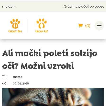
🤝
Lahko plačaš po povzetju
(0)
Ali mački poleti solzijo
oči? Možni vzroki
m
mačka
}
30. 06. 2025