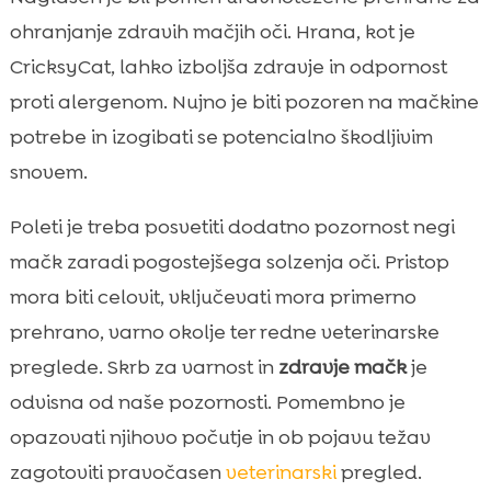
ohranjanje zdravih mačjih oči. Hrana, kot je
CricksyCat, lahko izboljša zdravje in odpornost
proti alergenom. Nujno je biti pozoren na mačkine
potrebe in izogibati se potencialno škodljivim
snovem.
Poleti je treba posvetiti dodatno pozornost negi
mačk zaradi pogostejšega solzenja oči. Pristop
mora biti celovit, vključevati mora primerno
prehrano, varno okolje ter redne veterinarske
preglede. Skrb za varnost in
zdravje mačk
je
odvisna od naše pozornosti. Pomembno je
opazovati njihovo počutje in ob pojavu težav
zagotoviti pravočasen
veterinarski
pregled.