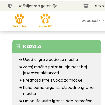
Doživljenjska garancija
Brezp


Mladiček
Kazalo
i
Uvod v igro z vodo za mačke

Zakaj mačke potrebujejo posebej

jesenske aktivnosti
Prednosti igre z vodo za mačke

Kako varno organizirati vodne igre za

mačke
Najboljše vrste iger z vodo za mačke
