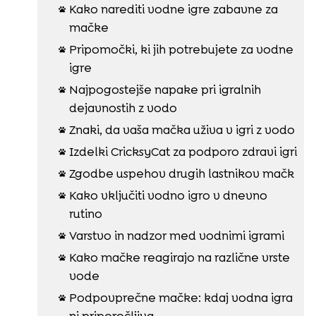
Kako narediti vodne igre zabavne za

mačke
Pripomočki, ki jih potrebujete za vodne

igre
Najpogostejše napake pri igralnih

dejavnostih z vodo
Znaki, da vaša mačka uživa v igri z vodo

Izdelki CricksyCat za podporo zdravi igri

Zgodbe uspehov drugih lastnikov mačk

Kako vključiti vodno igro v dnevno

rutino
Varstvo in nadzor med vodnimi igrami

Kako mačke reagirajo na različne vrste

vode
Podpovprečne mačke: kdaj vodna igra

ni priporočljiva