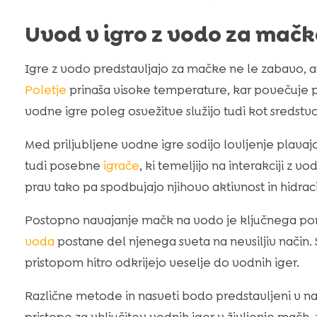
Uvod v igro z vodo za mačk
Igre z vodo predstavljajo za mačke ne le zabavo, a
Poletje
prinaša visoke temperature, kar povečuje p
vodne igre poleg osvežitve služijo tudi kot sredstv
Med priljubljene vodne igre sodijo lovljenje plava
tudi posebne
igrače
, ki temeljijo na interakciji z 
prav tako pa spodbujajo njihovo aktivnost in hidraci
Postopno navajanje mačk na vodo je ključnega 
voda
postane del njenega sveta na nevsiljiv način.
pristopom hitro odkrijejo veselje do vodnih iger.
Različne metode in nasveti bodo predstavljeni v na