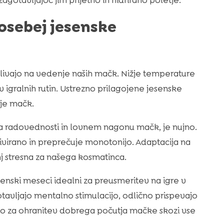
zagotavljajoč jim prijetno in hidrirano poletje.
osebej jesenske
ivajo na vedenje naših mačk. Nižje temperature
 igralnih rutin. Ustrezno prilagojene jesenske
ije mačk.
o na radovednosti in lovnem nagonu mačk, je nujno.
ivirano in preprečuje monotonijo. Adaptacija na
 stresna za našega kosmatinca.
senski meseci idealni za preusmeritev na igre v
otavljajo mentalno stimulacijo, odlično prispevajo
alno za ohranitev dobrega počutja mačke skozi vse