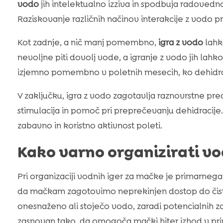
vodo
jih intelektualno izziva in spodbuja radovedn
Raziskovanje različnih načinov interakcije z vodo p
Kot zadnje, a nič manj pomembno,
igra z vodo
lahk
nevoljne piti dovolj vode, a igranje z vodo jih la
izjemno pomembno v poletnih mesecih, ko dehidrac
V zaključku, igra z vodo zagotavlja raznovrstne pre
stimulacija in pomoč pri preprečevanju dehidraci
zabavno in koristno aktivnost poleti.
Kako varno organizirati v
Pri organizaciji vodnih iger za mačke je primarnega
da mačkam zagotovimo neprekinjen dostop do čiste, 
onesnaženo ali stoječo vodo, zaradi potencialnih zd
zasnovan tako, da omogoča mački hiter izhod v pri