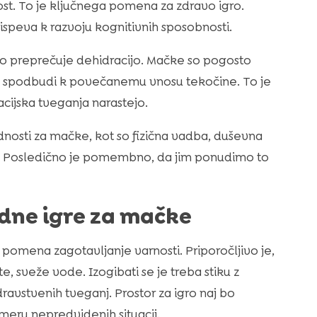
ost. To je ključnega pomena za zdravo igro.
rispeva k razvoju kognitivnih sposobnosti.
o preprečuje dehidracijo. Mačke so pogosto
hko spodbudi k povečanemu vnosu tekočine. To je
ijska tveganja narastejo.
dnosti za mačke, kot so fizična vadba, duševna
je. Posledično je pomembno, da jim ponudimo to
odne igre za mačke
 pomena zagotavljanje varnosti. Priporočljivo je,
sveže vode. Izogibati se je treba stiku z
ravstvenih tveganj. Prostor za igro naj bo
meru nepredvidenih situacij.