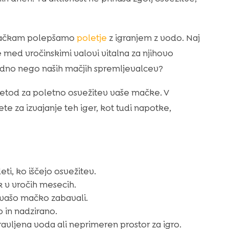
o mačkam polepšamo
poletje
z igranjem z vodo. Naj
 med vročinskimi valovi vitalna za njihovo
redno nego naših mačjih spremljevalcev?
metod za poletno osvežitev vaše mačke. V
te za izvajanje teh iger, kot tudi napotke,
ti, ko iščejo osvežitev.
k v vročih mesecih.
o vašo mačko zabavali.
 in nadzirano.
ravljena voda ali neprimeren prostor za igro.