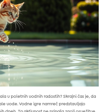
ala v poletnih vodnih radostih? Skrajni čas je, da
le vode. Vodne igre namreč predstavljajo
h dneh. Ta aktivnost ne prinaša zgolj osvežitve,