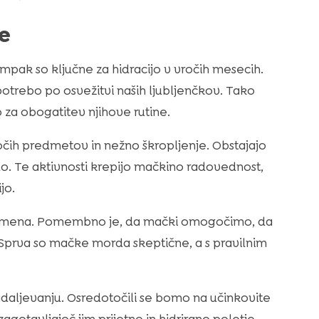
e
mpak so ključne za hidracijo v vročih mesecih.
otrebo po osvežitvi naših ljubljenčkov. Tako
o za obogatitev njihove rutine.
jočih predmetov in nežno škropljenje. Obstajajo
vodo. Te aktivnosti krepijo mačkino radovednost,
jo.
pomena. Pomembno je, da mački omogočimo, da
 Sprva so mačke morda skeptične, a s pravilnim
daljevanju. Osredotočili se bomo na učinkovite