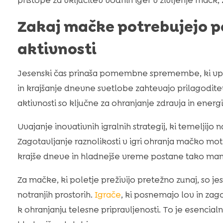
pristope za vključitev vodnih iger v življenje mačk, 
Zakaj mačke potrebujejo p
aktivnosti
Jesenski čas prinaša pomembne spremembe, ki vpl
in krajšanje dnevne svetlobe zahtevajo prilagoditev
aktivnosti so ključne za ohranjanje zdravja in energ
Uvajanje inovativnih igralnih strategij, ki temeljij
Zagotavljanje raznolikosti v igri ohranja mačko mot
krajše dneve in hladnejše vreme postane tako manj
Za mačke, ki poletje preživijo pretežno zunaj, so je
notranjih prostorih.
Igrače
, ki posnemajo lov in zag
k ohranjanju telesne pripravljenosti. To je esenci