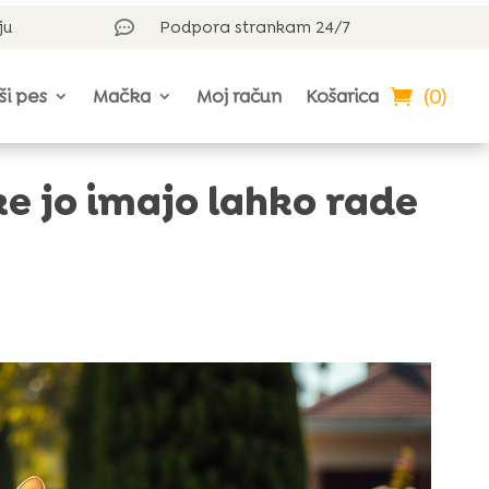
ju
Podpora strankam 24/7

(0)
ši pes
Mačka
Moj račun
Košarica
ke jo imajo lahko rade