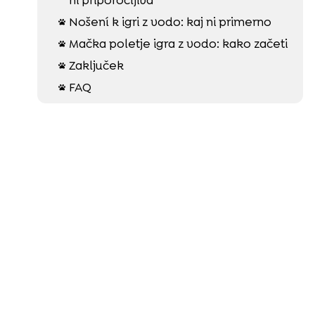
Nošení k igri z vodo: kaj ni primerno

Mačka poletje igra z vodo: kako začeti

Zaključek

FAQ
