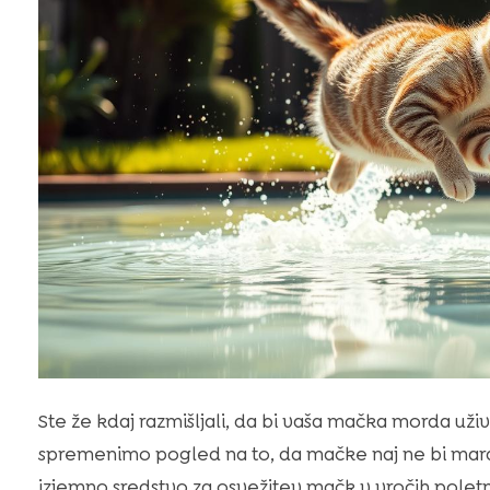
Ste že kdaj razmišljali, da bi vaša mačka morda uživ
spremenimo pogled na to, da mačke naj ne bi mara
izjemno sredstvo za osvežitev mačk v vročih poletni