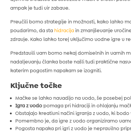
ampak je tudi vir zabave.
Preučili bomo strategije in možnosti, kako lahk
poudarimo, da sta
hidracija
in zmanjševanje vročine
zdravje. Kako lahko torej vključimo vodne igre v 
Predstavili vam bomo nekaj domiselnih in varnih 
nadaljevanju članka boste našli tudi praktične nasve
katerim pogostim napakam se izogniti.
Ključne točke
Mačke se lahko navadijo na vodo, še posebej pole
Igra z vodo
pomaga pri hidraciji in ohlajanju mač
Obstajajo kreativni načini igranja z vodo, ki bod
Pomembno je, da igre z vodo organiziramo varno
Pogosta napaka pri igri z vodo je nepravilno prip