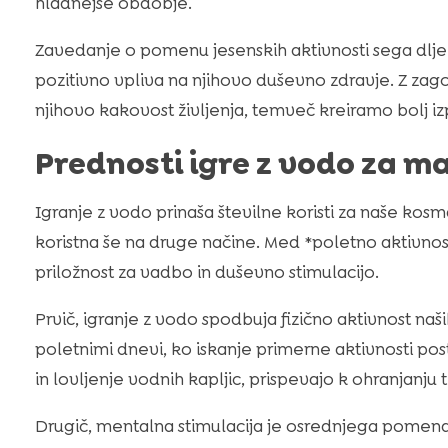
hladnejše obdobje.
Zavedanje o pomenu jesenskih aktivnosti sega dlje 
pozitivno vpliva na njihovo duševno zdravje. Z zag
njihovo kakovost življenja, temveč kreiramo bolj iz
Prednosti igre z vodo za m
Igranje z vodo prinaša številne koristi za naše kosm
koristna še na druge načine. Med *poletno aktivnos
priložnost za vadbo in duševno stimulacijo.
Prvič, igranje z vodo spodbuja fizično aktivnost 
poletnimi dnevi, ko iskanje primerne aktivnosti pos
in lovljenje vodnih kapljic, prispevajo k ohranjanju 
Drugič, mentalna stimulacija je osrednjega pomena