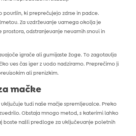
o površin, ki preprečujejo zdrse in padce.
redmetov. Za vzdrževanje varnega okolja je
prostora, odstranjevanje nevarnih snovi in
lavajoče igrače ali gumijaste žoge. To zagotavlja
ko ves čas iger z vodo nadziramo. Preprečimo ji
revisokim ali prenizkim.
 za mačke
ki vključuje tudi naše mačje spremljevalce. Preko
azvedrilo. Obstaja mnogo metod, s katerimi lahko
j boste našli predloge za vključevanje poletnih