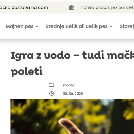
lačna dostava na dom
Lahko plačaš po povzet

Majhen pes
Srednje velik ali velik pes
Starej
Igra z vodo – tudi mač
poleti
m
mačka
}
30. 06. 2025