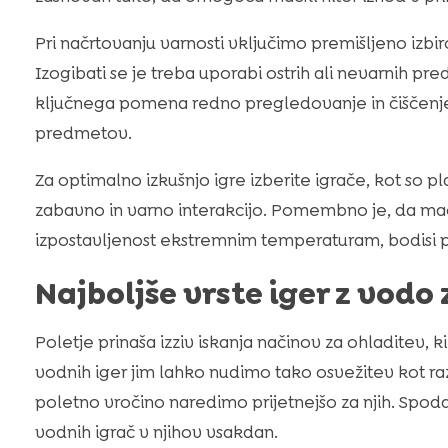
Pri načrtovanju varnosti vključimo premišljeno izbir
Izogibati se je treba uporabi ostrih ali nevarnih p
ključnega pomena redno pregledovanje in čiščenje 
predmetov.
Za optimalno izkušnjo igre izberite igrače, kot so p
zabavno in varno interakcijo. Pomembno je, da mač
izpostavljenost ekstremnim temperaturam, bodisi p
Najboljše vrste iger z vodo
Poletje prinaša izziv iskanja načinov za ohladitev, 
vodnih iger jim lahko nudimo tako osvežitev kot r
poletno vročino naredimo prijetnejšo za njih. Spoda
vodnih igrač v njihov vsakdan.