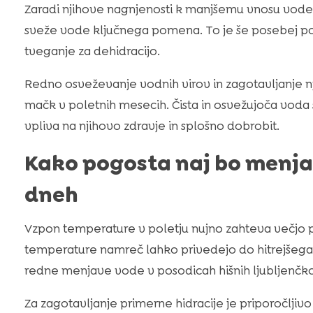
Zaradi njihove nagnjenosti k manjšemu vnosu vode
sveže vode ključnega pomena. To je še posebej p
tveganje za dehidracijo.
Redno osveževanje vodnih virov in zagotavljanje njih
mačk v poletnih mesecih. Čista in osvežujoča voda 
vpliva na njihovo zdravje in splošno dobrobit.
Kako pogosta naj bo menja
dneh
Vzpon temperature v poletju nujno zahteva večjo p
temperature namreč lahko privedejo do hitrejšeg
redne menjave vode v posodicah hišnih ljubljenčk
Za zagotavljanje primerne hidracije je priporočlji