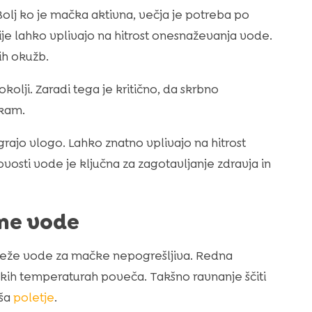
lj ko je mačka aktivna, večja je potreba po
cije lahko vplivajo na hitrost onesnaževanja vode.
ih okužb.
olji. Zaradi tega je kritično, da skrbno
čkam.
igrajo vlogo. Lahko znatno vplivajo na hitrost
osti vode je ključna za zagotavljanje zdravja in
ne vode
 sveže vode za mačke nepogrešljiva. Redna
kih temperaturah poveča. Takšno ravnanje ščiti
aša
poletje
.