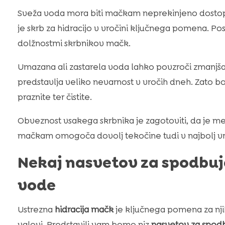
Sveža voda mora biti mačkam neprekinjeno dostopna
je skrb za hidracijo v vročini ključnega pomena. 
dolžnostmi skrbnikov mačk.
Umazana ali zastarela voda lahko povzroči zmanjšan
predstavlja veliko nevarnost v vročih dneh. Zato bo
praznite ter čistite.
Obveznost vsakega skrbnika je zagotoviti, da je m
mačkam omogoča dovolj tekočine tudi v najbolj vro
Nekaj nasvetov za spodbuj
vode
Ustrezna
hidracija mačk
je ključnega pomena za nji
valovi. Predstavili vam bomo niz
nasvetov za spodb