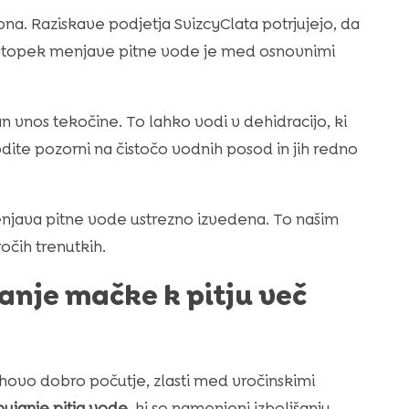
. Raziskave podjetja SvizcyClata potrjujejo, da
Postopek menjave pitne vode je med osnovnimi
 vnos tekočine. To lahko vodi v dehidracijo, ki
dite pozorni na čistočo vodnih posod in jih redno
enjava pitne vode ustrezno izvedena. To našim
čih trenutkih.
anje mačke k pitju več
hovo dobro počutje, zlasti med vročinskimi
ujanje pitja vode
, ki so namenjeni izboljšanju