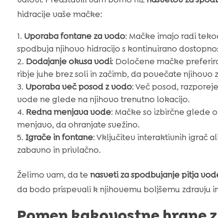
hidracije vaše mačke:
Uporaba fontane za vodo
: Mačke imajo radi teko
spodbuja njihovo hidracijo s kontinuirano dostopno
Dodajanje okusa vodi
: Določene mačke preferir
ribje juhe brez soli in začimb, da povečate njihovo
Uporaba več posod z vodo
: Več posod, razporej
vode ne glede na njihovo trenutno lokacijo.
Redna menjava vode
: Mačke so izbirčne glede 
menjavo, da ohranjate svežino.
Igrače in fontane
: Vključitev interaktivnih igrač
zabavno in privlačno.
Želimo vam, da te
nasveti za spodbujanje pitja vod
da bodo prispevali k njihovemu boljšemu zdravju i
Pomen kakovostne hrane 