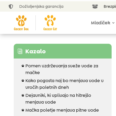
Doživljenjska garancija
Brezp


Mladiček
Kazalo
i
Pomen vzdrževanja sveže vode za

mačke
Kako pogosta naj bo menjava vode v

vročih poletnih dneh
Dejavniki, ki vplivajo na hitrejšo

menjava vode
Mačka poletje menjava pitne vode
