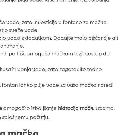
čo vodo, zato investicija v fontano za mačke
stjo sveže vode.
ajo vodo z dodatkom. Dodajte malo piščančje ali
 zanimanje.
enih po hiši, omogoča mačkam lažji dostop do
okusa in vonja vode, zato zagotovite redno
 ali fontan lahko pitje vode za vašo mačko naredi
e
omogočijo izboljšanje
hidracija mačk
. Upamo,
n splošnemu počutju.
za mačko