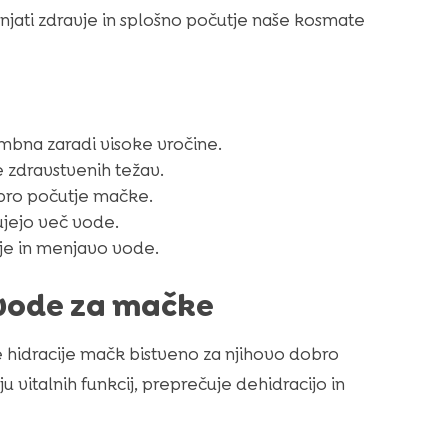
njati zdravje in splošno počutje naše kosmate
bna zaradi visoke vročine.
 zdravstvenih težav.
bro počutje mačke.
ujejo več vode.
je in menjavo vode.
vode za mačke
e hidracije mačk bistveno za njihovo dobro
u vitalnih funkcij, preprečuje dehidracijo in