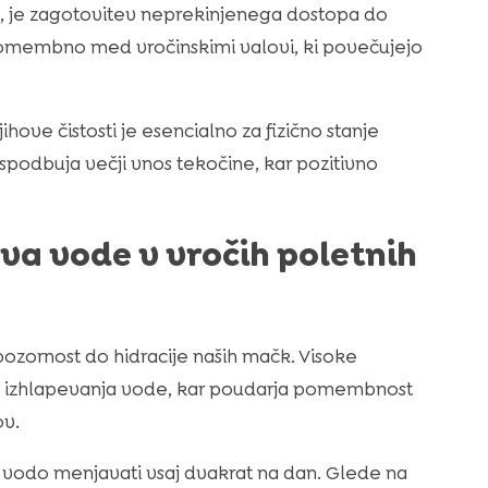
, je zagotovitev neprekinjenega dostopa do
omembno med vročinskimi valovi, ki povečujejo
ove čistosti je esencialno za fizično stanje
spodbuja večji vnos tekočine, kar pozitivno
va vode v vročih poletnih
ozornost do hidracije naših mačk. Visoke
a izhlapevanja vode, kar poudarja pomembnost
ov.
vo vodo menjavati vsaj dvakrat na dan. Glede na