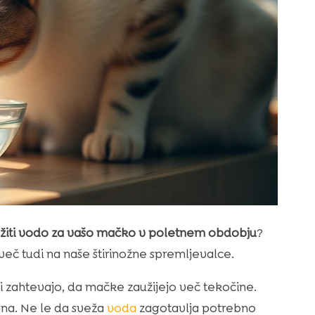
vežiti vodo za vašo mačko v poletnem obdobju
?
mveč tudi na naše štirinožne spremljevalce.
 zahtevajo, da mačke zaužijejo več tekočine.
na. Ne le da sveža
voda
zagotavlja potrebno