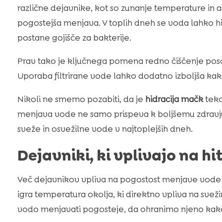
različne dejavnike, kot so zunanje temperature in
pogostejša menjava. V toplih dneh se voda lahko hit
postane gojišče za bakterije.
Prav tako je ključnega pomena redno čiščenje posod
Uporaba filtrirane vode lahko dodatno izboljša ka
Nikoli ne smemo pozabiti, da je
hidracija mačk
teko
menjava vode ne samo prispeva k boljšemu zdravj
sveže in osvežilne vode v najtoplejših dneh.
Dejavniki, ki vplivajo na h
Več dejavnikov vpliva na pogostost menjave vod
igra temperatura okolja, ki direktno vpliva na svež
vodo menjavati pogosteje, da ohranimo njeno kak