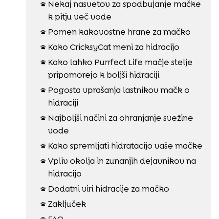
Nekaj nasvetov za spodbujanje mačke

k pitju več vode
Pomen kakovostne hrane za mačko

Kako CricksyCat meni za hidracijo

Kako lahko Purrfect Life mačje stelje

pripomorejo k boljši hidraciji
Pogosta vprašanja lastnikov mačk o

hidraciji
Najboljši načini za ohranjanje svežine

vode
Kako spremljati hidratacijo vaše mačke

Vpliv okolja in zunanjih dejavnikov na

hidracijo
Dodatni viri hidracije za mačko

Zaključek

FAQ
