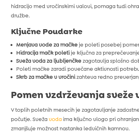
hidracijo med vročinskimi valovi, pomaga tudi ohra
družbe.
Ključne Poudarke
Menjava vode za mačke
je poleti posebej pomem
Hidracija mačk poleti
je ključna za preprečevanje
Sveža voda za ljubljenčke
zagotavlja splošno do
Poleti mačke zaradi povečane aktivnosti potreb
Skrb za mačke v vročini
zahteva redno preverjan
Pomen vzdrževanja sveže 
V toplih poletnih mesecih je zagotavljanje zadostn
počutje. Sveža
voda
ima ključno vlogo pri ohranjanj
zmanjšuje možnost nastanka ledvičnih kamnov.