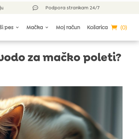
ju
Podpora strankam 24/7

(0)
ši pes
Mačka
Moj račun
Košarica
vodo za mačko poleti?