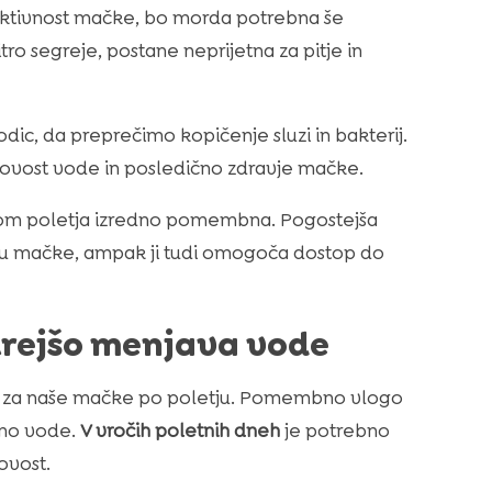
 aktivnost mačke, bo morda potrebna še
ro segreje, postane neprijetna za pitje in
ic, da preprečimo kopičenje sluzi in bakterij.
kovost vode in posledično zdravje mačke.
m poletja izredno pomembna. Pogostejša
u mačke, ampak ji tudi omogoča dostop do
itrejšo menjava vode
e za naše mačke po poletju. Pomembno vlogo
ino vode.
V vročih poletnih dneh
je potrebno
ovost.