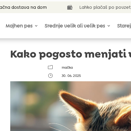
lačna dostava na dom
Lahko plačaš po povzet

Majhen pes
Srednje velik ali velik pes
Starej
Kako pogosto menjati 
m
mačka
}
30. 06. 2025