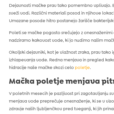
Dejavnosti mačke prav tako pomembno vplivajo. Bo
sveži vodi. Različni materiali posod in njihove loka
Umazane posode hitro postanejo žarišče bakterijsk
Poleti se mačke pogosto srečujejo z onesnaženimi ok
nadziramo kakovost vode, ki jo nudimo našim ma
Okoljski dejavniki, kot je vlažnost zraka, prav tako 
izhlapevanja vode. Redna menjava in pregled kakov
hidracije naše mačke skozi celo
poletje
.
Mačka poletje menjava pit
V poletnih mesecih je pazljivost pri zagotavljanju
menjava vode preprečuje onesnaženje, ki se v viso
zdravje naših ljubljenčkov pred tveganji, ki jih prin