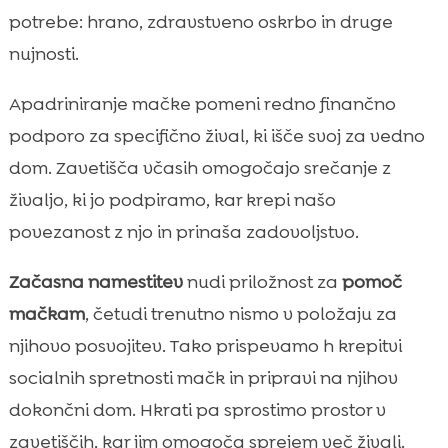
potrebe: hrano, zdravstveno oskrbo in druge
nujnosti.
Apadriniranje mačke pomeni redno finančno
podporo za specifično žival, ki išče svoj za vedno
dom. Zavetišča včasih omogočajo srečanje z
živaljo, ki jo podpiramo, kar krepi našo
povezanost z njo in prinaša zadovoljstvo.
Začasna namestitev
nudi priložnost za
pomoč
mačkam
, četudi trenutno nismo v položaju za
njihovo posvojitev. Tako prispevamo h krepitvi
socialnih spretnosti mačk in pripravi na njihov
dokončni dom. Hkrati pa sprostimo prostor v
zavetiščih, kar jim omogoča sprejem več živali.