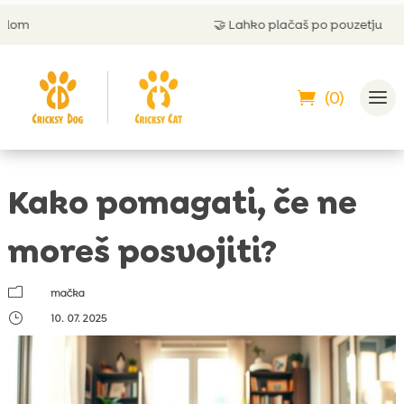
🤝
Lahko plačaš po povzetju
(0)
Kako pomagati, če ne
moreš posvojiti?
m
mačka
}
10. 07. 2025