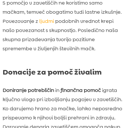
S pomočjo v zavetiščih ne koristimo samo
mačkam, temveč obogatimo tudi lastne izkušnje.
Povezovanje z
ljudmi
podobnih vrednot krepi
našo povezanost s skupnostjo. Posledično naša
skupna prizadevanja tvorijo pozitivne
spremembe v življenjih številnih mačk.
Donacije za pomoč živalim
Doniranje potrebščin
in
finančna pomoč
igrata
ključno vlogo pri izboljšanju pogojev v zavetiščih.
Ko darujemo hrano za mačke, lahko neposredno
prispevamo k njihovi boljši prehrani in zdravju.
Darovanje denarja zavetiščem omogoča nakup