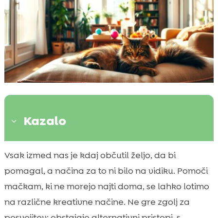
Kazalo
3
Prostovoljstvo v lokalnih zavetiščih
Vsak izmed nas je kdaj občutil željo, da bi

Donacije za pomoč živalim
pomagal, a načina za to ni bilo na vidiku. Pomoči

Kako pomagati mačkam brez posvojitve
mačkam, ki ne morejo najti doma, se lahko lotimo

Organizacija dobrodelnih dogodkov
na različne kreativne načine. Ne gre zgolj za

Spodbujanje odgovornega lastništva mačk
posvojitev; obstajajo alternativni pristopi, s
