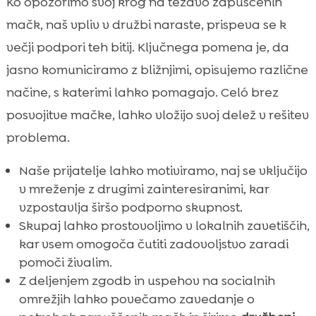
Ko opozorimo svoj krog na težavo zapuščenih
mačk, naš vpliv v družbi naraste, prispeva se k
večji podpori teh bitij. Ključnega pomena je, da
jasno komuniciramo z bližnjimi, opisujemo različne
načine, s katerimi lahko pomagajo. Celó brez
posvojitve mačke, lahko vložijo svoj delež v rešitev
problema.
Naše prijatelje lahko motiviramo, naj se vključijo
v mreženje z drugimi zainteresiranimi, kar
vzpostavlja širšo podporno skupnost.
Skupaj lahko prostovoljimo v lokalnih zavetiščih,
kar vsem omogoča čutiti zadovoljstvo zaradi
pomoči živalim.
Z deljenjem zgodb in uspehov na socialnih
omrežjih lahko povečamo zavedanje o