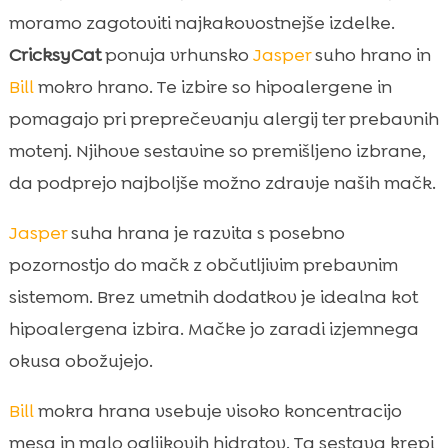
moramo zagotoviti najkakovostnejše izdelke.
CricksyCat
ponuja vrhunsko
Jasper
suho hrano in
Bill
mokro hrano. Te izbire so hipoalergene in
pomagajo pri preprečevanju alergij ter prebavnih
motenj. Njihove sestavine so premišljeno izbrane,
da podprejo najboljše možno zdravje naših mačk.
Jasper
suha hrana je razvita s posebno
pozornostjo do mačk z občutljivim prebavnim
sistemom. Brez umetnih dodatkov je idealna kot
hipoalergena izbira. Mačke jo zaradi izjemnega
okusa obožujejo.
Bill
mokra hrana vsebuje visoko koncentracijo
mesa in malo ogljikovih hidratov. Ta sestava krepi