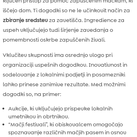
ključen pristop za pomoč zapuščenim mačkam, ki
iščejo dom. Ti dogodki so ne le učinkovit način za
zbiranje sredstev
za zavetišča. Ingredience za
uspeh vključujejo tudi širjenje zavedanja o
pomembnosti oskrbe zapuščenih živali.
Vklučitev skupnosti ima osrednjo vlogo pri
organizaciji uspešnih dogodkov. Inovativnost in
sodelovanje z lokalnimi podjetji in posamezniki
lahko prinese zanimive rezultate. Med možnimi
dogodki so, na primer:
Aukcije, ki vključujejo prispevke lokalnih
umetnikov in obrtnikov.
“Mačji festivali”, ki obiskovalcem omogočajo
spoznavanje različnih mačjih pasem in osnov