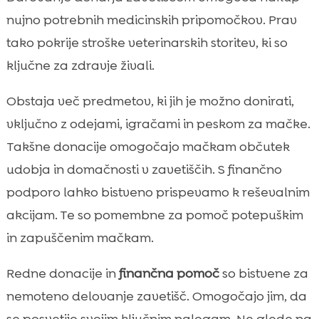
nujno potrebnih medicinskih pripomočkov. Prav
tako pokrije stroške veterinarskih storitev, ki so
ključne za zdravje živali.
Obstaja več predmetov, ki jih je možno donirati,
vključno z odejami, igračami in peskom za mačke.
Takšne donacije omogočajo mačkam občutek
udobja in domačnosti v zavetiščih. S finančno
podporo lahko bistveno prispevamo k reševalnim
akcijam. Te so pomembne za pomoč potepuškim
in zapuščenim mačkam.
Redne donacije in
finančna pomoč
so bistvene za
nemoteno delovanje zavetišč. Omogočajo jim, da
se posvetijo svojim ključnim nalogam. Ne glede na