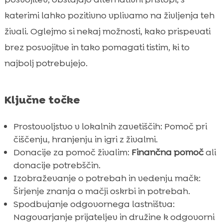
Podpora programom sterilizacije in
katerimi lahko pozitivno vplivamo na življenja teh

kastracije
živali. Oglejmo si nekaj možnosti, kako prispevati
Sodelovanje z veterinarskimi klinikami

brez posvojitve in tako pomagati tistim, ki to
Nudenje pomoči potepuškim mačkam

najbolj potrebujejo.
Izobraževanje o potrebah in vedenju mačk

Podpora lokalnim organizacijam za zaščito

Ključne točke
živali
Promocija CricksyCat izdelkov

Prostovoljstvo v lokalnih zavetiščih: Pomoč pri
Spodbujanje prijateljev k pomoči

čiščenju, hranjenju in igri z živalmi.
Ustvarjanje in deljenje izobraževalnih

Donacije za pomoč živalim:
Finančna pomoč
ali
vsebin
donacije potrebščin.
Zaključek
Izobraževanje o potrebah in vedenju mačk:

FAQ
Širjenje znanja o mačji oskrbi in potrebah.

Spodbujanje odgovornega lastništva:
Nagovarjanje prijateljev in družine k odgovorni