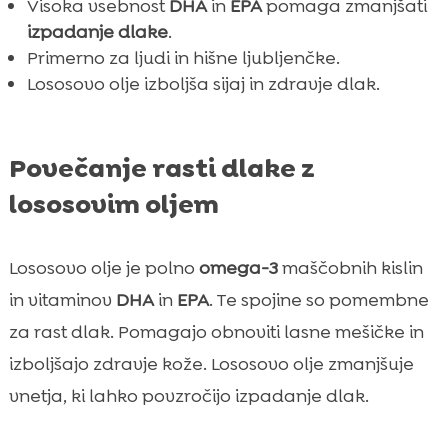
Visoka vsebnost
DHA
in
EPA
pomaga zmanjšati
Lososovo olje: naravni način za zmanjšanje
izpadanje dlake
.

izpadanja dlake
Primerno za ljudi in hišne ljubljenčke.
Kako izbrati pravo lososovo olje za svojega
Lososovo olje izboljša sijaj in zdravje dlak.

ljubljenčka
Kombiniranje lososovega olja s CricksyDog

Povečanje rasti dlake z
šamponom Chloe
Lososovo olje in zdrava prehrana za pse
lososovim oljem

Katere lastnosti mora imeti kvalitetno

lososovo olje?
Lososovo olje je polno
omega-3
maščobnih kislin
Kdaj bodo vidni prvi rezultati uporabe

in vitaminov
DHA
in
EPA
. Te spojine so pomembne
lososovega olja?
za rast dlak. Pomagajo obnoviti lasne mešičke in
FAQ

izboljšajo zdravje kože. Lososovo olje zmanjšuje
vnetja, ki lahko povzročijo izpadanje dlak.