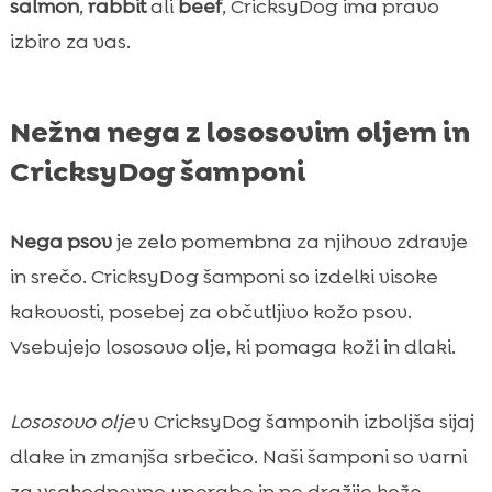
salmon
,
rabbit
ali
beef
, CricksyDog ima pravo
izbiro za vas.
Nežna nega z lososovim oljem in
CricksyDog šamponi
Nega psov
je zelo pomembna za njihovo zdravje
in srečo. CricksyDog šamponi so izdelki visoke
kakovosti, posebej za občutljivo kožo psov.
Vsebujejo lososovo olje, ki pomaga koži in dlaki.
Lososovo olje
v CricksyDog šamponih izboljša sijaj
dlake in zmanjša srbečico. Naši šamponi so varni