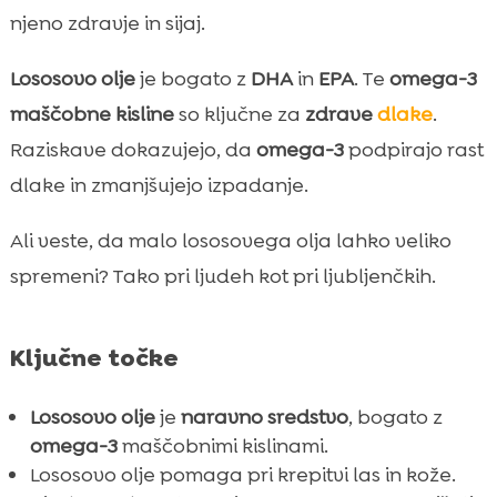
Naravne sestavine lososovega olja

njeno zdravje in sijaj.
Lososovo olje proti izpadanju dlake

Lososovo olje
je bogato z
DHA
in
EPA
. Te
omega-3
Kako uporabljati lososovo olje za najboljše

rezultate
maščobne kisline
so ključne za
zdrave
dlake
.
CricksyDog: Kvalitetna hrana in vitamini za
Raziskave dokazujejo, da
omega-3
podpirajo rast

pse
dlake in zmanjšujejo izpadanje.
CricksyDog hipoalergena hrana: varen

izbor za vašega psa
Ali veste, da malo lososovega olja lahko veliko
Nežna nega z lososovim oljem in
spremeni? Tako pri ljudeh kot pri ljubljenčkih.

CricksyDog šamponi
CricksyDog Twinky vitamini za močnejše

Ključne točke
pse
Kako lososovo olje izboljšuje kožo in dlako

Lososovo olje
je
naravno sredstvo
, bogato z
vaših psov
omega-3
maščobnimi kislinami.
Uporaba lososovega olja v kombinaciji s

Lososovo olje pomaga pri krepitvi las in kože.
CricksyDog izdelki