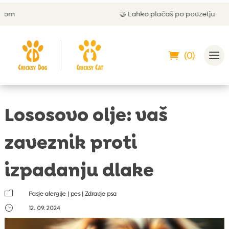
🤝
Lahko plačaš po povzetju
(0)
Lososovo olje: vaš
zaveznik proti
izpadanju dlake
m
Pasje alergije
|
pes
|
Zdravje psa
}
12. 09. 2024