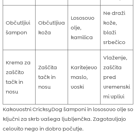
Ne draži
Lososovo
Občutljivi
Občutljiva
kože,
olje,
šampon
koža
blaži
kamilica
srbečico
Vlaženje,
Krema za
Zaščita
Karitejevo
zaščita
zaščito
tačk in
maslo,
pred
tačk in
nosu
voski
vremenski
nosu
mi vplivi
Kakovostni CricksyDog šamponi in lososovo olje so
ključni za skrb vašega ljubljenčka. Zagotavljajo
celovito nego in dobro počutje.