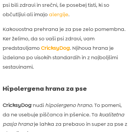
psi bili zdravi in srečni, še posebej tisti, ki so
občutljivi ali imajo
alergije
.
Kakovostna prehrana je za pse zelo pomembna.
Ker želimo, da so vaši psi zdravi, vam
predstavljamo
CricksyDog
. Njihova hrana je
izdelana po visokih standardih in z najboljšimi
sestavinami.
Hipolergena hrana za pse
CricksyDog
nudi
hipolergeno hrano
. To pomeni,
da ne vsebuje piščanca in pšenice. Ta
kvalitetna
pasja hrana
je lahka za prebavo in super za pse z