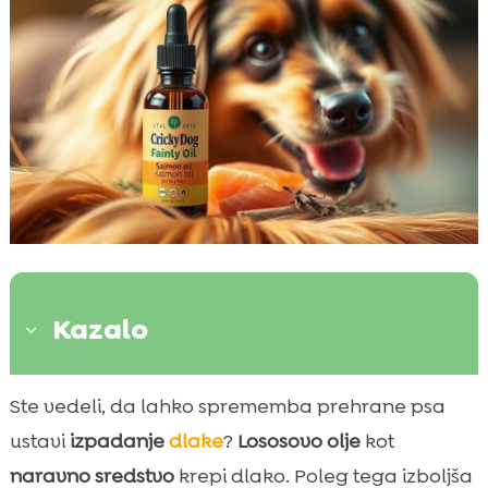
Kazalo
3
Povečanje rasti dlake z lososovim oljem
Ste vedeli, da lahko sprememba prehrane psa

Zakaj izbrati lososovo olje za vaše hišne
ustavi
izpadanje
dlake
?
Lososovo olje
kot

ljubljenčke?
naravno sredstvo
krepi dlako. Poleg tega izboljša