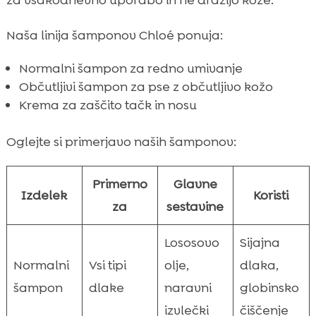
za vsakodnevno uporabo in ne dražijo kože.
Naša linija šamponov Chloé ponuja:
Normalni šampon za redno umivanje
Občutljivi šampon za pse z občutljivo kožo
Krema za zaščito tačk in nosu
Oglejte si primerjavo naših šamponov:
Primerno
Glavne
Izdelek
Koristi
za
sestavine
Lososovo
Sijajna
Normalni
Vsi tipi
olje,
dlaka,
šampon
dlake
naravni
globinsko
izvlečki
čiščenje