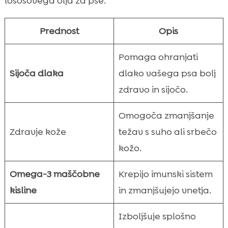
lososovega olja za pse:
Prednost
Opis
Pomaga ohranjati
Sijoča dlaka
dlako vašega psa bolj
zdravo in sijočo.
Omogoča zmanjšanje
Zdravje kože
težav s suho ali srbečo
kožo.
Omega-3 maščobne
Krepijo imunski sistem
kisline
in zmanjšujejo vnetja.
Izboljšuje splošno