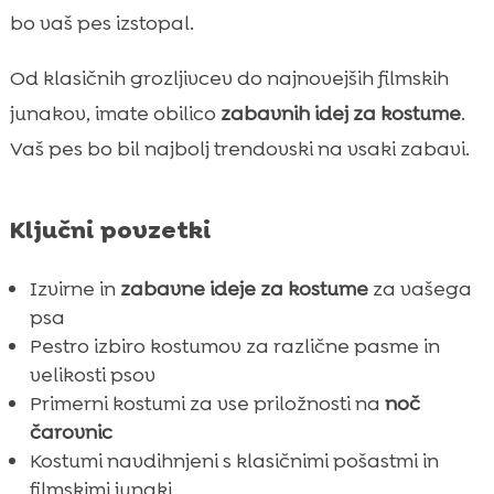
DIY pasji kostumi
bo vaš pes izstopal.

Pasje kostume navdihnjeni s filmi

Od klasičnih grozljivcev do najnovejših filmskih
Najboljši kostumi za male pse

junakov, imate obilico
zabavnih idej za kostume
.
Najboljši kostumi za velike pse

Vaš pes bo bil najbolj trendovski na vsaki zabavi.
Unikatni kostumi za pse

Trendovski pasji kostumi letos

Nasveti za udobje in varnost
Ključni povzetki

Fotografiranje psov v kostumih

Izvirne in
zabavne ideje za kostume
za vašega
Priljubljene trgovine za nakup pasjih

psa
kostumov
Pestro izbiro kostumov za različne pasme in
Pasje kostumi z uporabo okolju prijaznih

velikosti psov
materialov
Primerni kostumi za vse priložnosti na
noč
Zaključek

čarovnic
CricksyDog – popolna izbira pasje hrane za

Kostumi navdihnjeni s klasičnimi pošastmi in
zdravje in vitalnost
filmskimi junaki