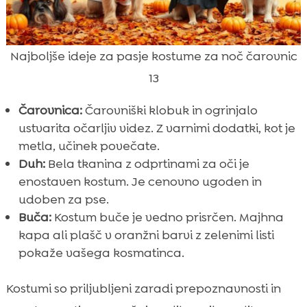
Najboljše ideje za pasje kostume za noč čarovnic
13
Čarovnica:
Čarovniški klobuk in ogrinjalo
ustvarita očarljiv videz. Z varnimi dodatki, kot je
metla, učinek povečate.
Duh:
Bela tkanina z odprtinami za oči je
enostaven kostum. Je cenovno ugoden in
udoben za pse.
Buča:
Kostum buče je vedno prisrčen. Majhna
kapa ali plašč v oranžni barvi z zelenimi listi
pokaže vašega kosmatinca.
Kostumi so priljubljeni zaradi prepoznavnosti in