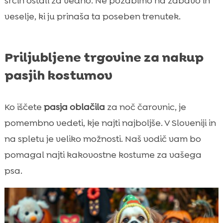
srcih ostali za vedno. Ne pozabimo na zabavo in
veselje, ki ju prinaša ta poseben trenutek.
Priljubljene trgovine za nakup
pasjih kostumov
Ko iščete
pasja oblačila
za noč čarovnic, je
pomembno vedeti, kje najti najboljše. V Sloveniji in
na spletu je veliko možnosti. Naš vodič vam bo
pomagal najti kakovostne kostume za vašega
psa.