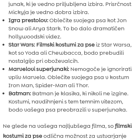
junak, ki je vedno priljubljena izbira. Prisrčnost
Mickyja je vedno dobra izbira.
Igra prestolov:
Oblečite svojega psa kot Jon
Snow ali Arya Stark. To bo dalo dramatičen
hollywoodski videz.
Star Wars:
Filmski kostumi za pse
iz Star Warsa,
kot so Yoda ali Chewbacca, bodo prebudili
nostalgijo pri oboževalcih.
Marvelovi superjunaki:
Nemogoče je ignorirati
vpliv Marvela. Oblečite svojega psa v kostum
Iron Man, Spider-Man ali Thor.
Batman:
Batman je klasika, ki nikoli ne izgine.
Kostumi, navdihnjeni s tem temnim vitezom,
bodo vašega psa preobrazili v superjunaka.
Ne glede na vašega najljubšega filma, so
filmski
kostumi za pse
odlična možnost za ustvarjanje