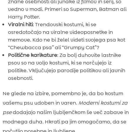
znane osebnosti ali junake iz filmov in serij, so
vedno v modi. Primeri so Superman, Batman ali
Harry Potter.
Viralni hiti
: Trendovski kostumi, ki se
osredotočajo na viralne videoposnetke in
memove. Kdo ne bi želel videti svojega psa kot
“Chewbacca psa” ali “Grumpy Cat”?
Politične karikature
: Za bolj duhovite lastnike
psov so na voljo kostumi, ki se norčujejo iz
politike. Vključujejo parodije politikov ali javnih
osebnosti.
Ne glede na izbire, pomembno je, da bo kostum
vašemu psu udoben in varen.
Moderni kostumi za
pse
dodajajo našim ljubljenčkom še več zabave in
modnega duha. Hkrati pa jim omogočamo, da se
počutijo posebne in ljubljene.