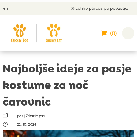
🤝
Lahko plačaš po povzetju
(0)
Najboljše ideje za pasje
kostume za noč
čarovnic
m
pes
|
Zdravje psa
}
22. 10. 2024