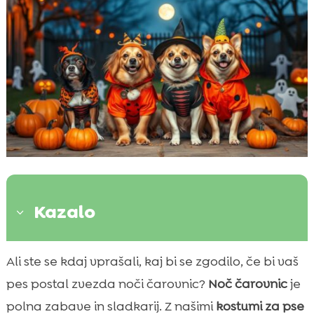
Kazalo
3
Uvod v pasje kostume za noč čarovnic
Ali ste se kdaj vprašali, kaj bi se zgodilo, če bi vaš

Klasične ideje za kostume
pes postal zvezda noči čarovnic?
Noč čarovnic
je

Izvirne ideje za pasje kostume
polna zabave in sladkarij. Z našimi
kostumi za pse
