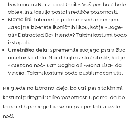
kostumom »Nor znanstvenik«. Vaš pes bo v bele
obleki in z lasuljo postal središče pozornosti.
Meme liki
: Internet je poln smešnih memejev.
Zakaj ne izberete ikoničnih likov, kot je »Doge«
ali »Distracted Boyfriend«? Takšni kostumi bodo
izstopali.
Umetniška dela
: Spremenite svojega psa v živo
umetniško delo. Navdihujte iz slavnih slik, kot je
»Zvezdna noč« van Gogha ali »Mona Lisa« da
Vincija. Takšni kostumi bodo pustili močan vtis.
Ne glede na izbrano idejo, bo vaš pes s takšnimi
kostumi pritegnil veliko pozornost. Upamo, da bo
ta navdih pomagal vašemu psu postati zvezda
noči.