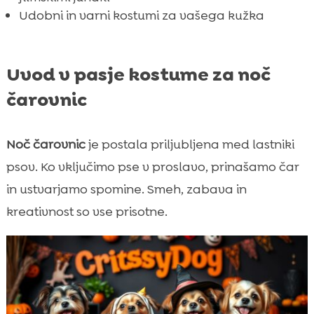
FAQ
Udobni in varni kostumi za vašega kužka

Uvod v pasje kostume za noč
čarovnic
Noč čarovnic
je postala priljubljena med lastniki
psov. Ko vključimo pse v proslavo, prinašamo čar
in ustvarjamo spomine. Smeh, zabava in
kreativnost so vse prisotne.