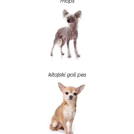
mops
kitajski goli pes