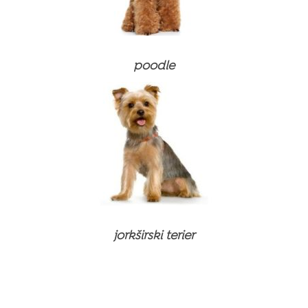
Izdelki za nego
Prehranski dodatki in vitamini
Prehranski dodatki in vitamini
Izdelki za nego
Izdelki za nego
poodle
jorkširski terier