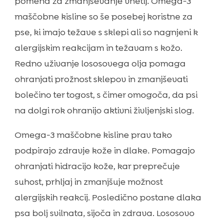
pomena za zmanjševanje vnetij. Omega-3
maščobne kisline so še posebej koristne za
pse, ki imajo težave s sklepi ali so nagnjeni k
alergijskim reakcijam in težavam s kožo.
Redno uživanje lososovega olja pomaga
ohranjati prožnost sklepov in zmanjševati
bolečino ter togost, s čimer omogoča, da psi
na dolgi rok ohranijo aktivni življenjski slog.
Omega-3 maščobne kisline prav tako
podpirajo zdravje kože in dlake. Pomagajo
ohranjati hidracijo kože, kar preprečuje
suhost, prhljaj in zmanjšuje možnost
alergijskih reakcij. Posledično postane dlaka
psa bolj svilnata, sijoča in zdrava. Lososovo