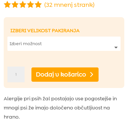
(
32
mnenj strank)
Ocenjeno
z
4.94
od
5 na
IZBERI VELIKOST PAKIRANJA
podlagi
ocene
strank
Juliet
Dodaj v košarico
hipoalargena
suha
hrana
Alergije pri psih žal postajajo vse pogostejše in
za
mnogi psi že imajo določeno občutljivost na
pse
hrano.
z