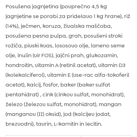
Posušena jagnjetina (povprečno 4,5 kg
jagnjetine se porabi za pridelavo 1 kg hrane), riž
(14%), ječmen, koruza, živalska maščoba,
posušena pesna pulpa, grah, posušeni stroki
rožiča, pivski kvas, lososovo olje, laneno seme
olje, inulin (vir FOS), jajčni prah, glukozamin,
hondroitin, vitamin A (retinil acetat), vitamin D3
(kolekalciferol), vitamin E (vse-rac alfa-tokoferil
acetat), kalcij, fosfor, baker (baker sulfat
pentahidrat) , cink (cinkov sulfat, monohidrat),
železo (železov sulfat, monohidrat), mangan
(manganov (II) oksid), jod (kalcijev jodat,
brezvodni), tavrin, L-karnitin in lecitin.