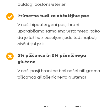
buldog, bostonski terier.

Primerno tudi za občutljive pse
V naši hipoalergeni pasji hrani
uporabljamo samo eno vrsto mesa, tako
da jo lahko z veseljem jedo tudi najbolj
občutljivi psi!

0% piščanca in 0% pšeničnega
glutena
V naši pasji hrani ne boš našel niti grama
piščanca ali pšeničnega glutena!