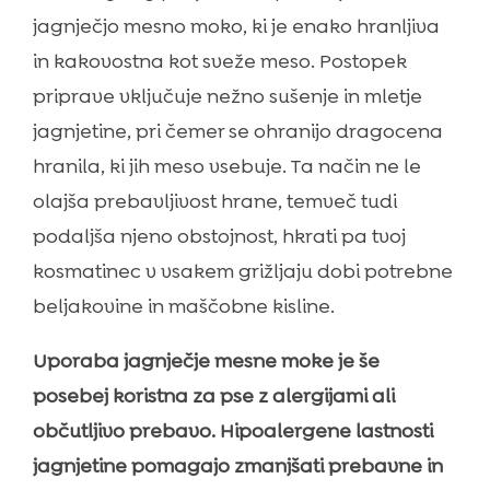
jagnječjo mesno moko, ki je enako hranljiva
in kakovostna kot sveže meso. Postopek
priprave vključuje nežno sušenje in mletje
jagnjetine, pri čemer se ohranijo dragocena
hranila, ki jih meso vsebuje. Ta način ne le
olajša prebavljivost hrane, temveč tudi
podaljša njeno obstojnost, hkrati pa tvoj
kosmatinec v vsakem grižljaju dobi potrebne
beljakovine in maščobne kisline.
Uporaba jagnječje mesne moke je še
posebej koristna za pse z alergijami ali
občutljivo prebavo. Hipoalergene lastnosti
jagnjetine pomagajo zmanjšati prebavne in