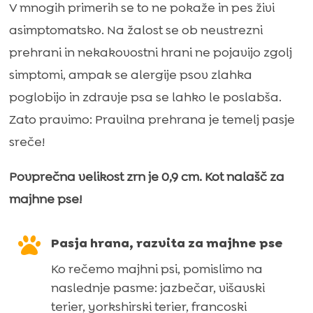
V mnogih primerih se to ne pokaže in pes živi
jagnjetino
asimptomatsko. Na žalost se ob neustrezni
(premium
prehrani in nekakovostni hrani ne pojavijo zgolj
formula
simptomi, ampak se alergije psov zlahka
brez
poglobijo in zdravje psa se lahko le poslabša.
pšeničnega
Zato pravimo: Pravilna prehrana je temelj pasje
glutena
sreče!
in
piščančjega
Povprečna velikost zrn je 0,9 cm. Kot nalašč za
mesa)
majhne pse!
količina

Pasja hrana, razvita za majhne pse
Ko rečemo majhni psi, pomislimo na
naslednje pasme: jazbečar, višavski
terier, yorkshirski terier, francoski