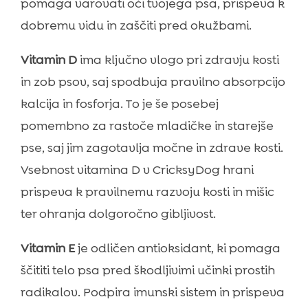
pomaga varovati oči tvojega psa, prispeva k
dobremu vidu in zaščiti pred okužbami.
Vitamin D
ima ključno vlogo pri zdravju kosti
in zob psov, saj spodbuja pravilno absorpcijo
kalcija in fosforja. To je še posebej
pomembno za rastoče mladičke in starejše
pse, saj jim zagotavlja močne in zdrave kosti.
Vsebnost vitamina D v CricksyDog hrani
prispeva k pravilnemu razvoju kosti in mišic
ter ohranja dolgoročno gibljivost.
Vitamin E
je odličen antioksidant, ki pomaga
ščititi telo psa pred škodljivimi učinki prostih
radikalov. Podpira imunski sistem in prispeva