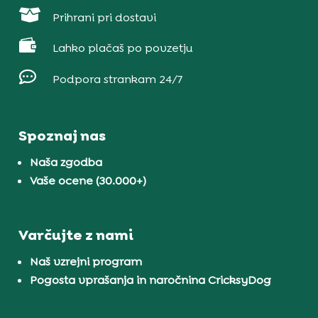

Prihrani pri dostavi

Lahko plačaš po povzetju

Podpora strankam 24/7
Spoznaj nas
Naša zgodba
Vaše ocene (30.000+)
Varčujte z nami
Naš vzrejni program
Pogosta vprašanja in naročnina CricksyDog