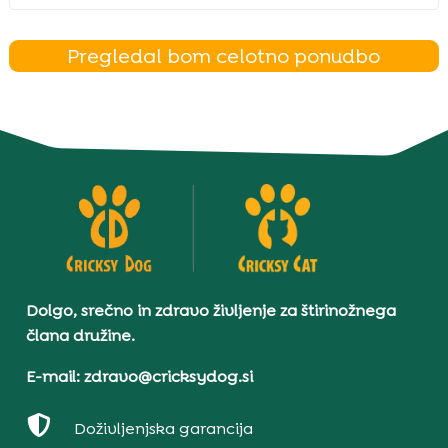
Pregledal bom celotno ponudbo
Dolgo, srečno in zdravo življenje za štirinožnega
člana družine.
E-mail: zdravo@cricksydog.si

Doživljenjska garancija