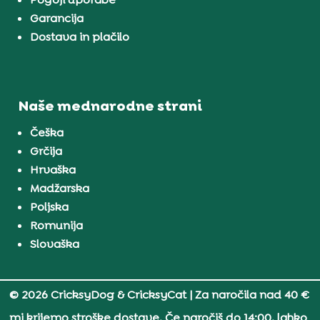
Garancija
Dostava in plačilo
Naše mednarodne strani
Češka
Grčija
Hrvaška
Madžarska
Poljska
Romunija
Slovaška
© 2026 CricksyDog & CricksyCat
| Za naročila nad 40 €
mi krijemo stroške dostave. Če naročiš do 14:00, lahko