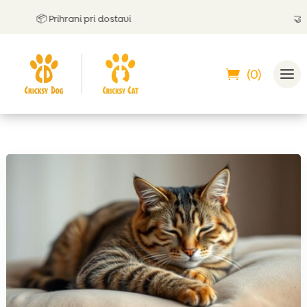
📦 Prihrani pri dostavi
🤝
Lahk
(0)