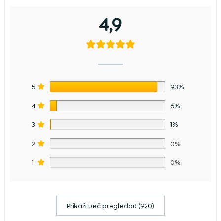
4,9
5
93%
4
6%
3
1%
2
0%
1
0%
Prikaži več pregledov (920)