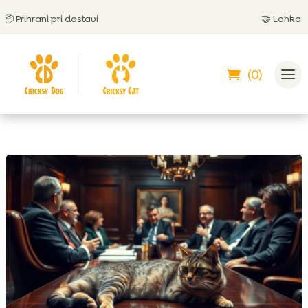
rihrani pri dostavi
🤝
Lahko plača
(0)