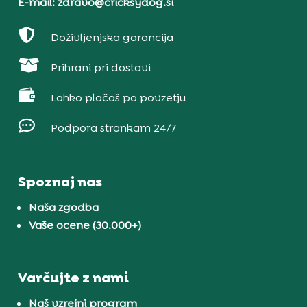
E-mail: zdravo@cricksydog.si

Doživljenjska garancija

Prihrani pri dostavi

Lahko plačaš po povzetju

Podpora strankam 24/7
Spoznaj nas
Naša zgodba
Vaše ocene (30.000+)
Varčujte z nami
Naš vzrejni program