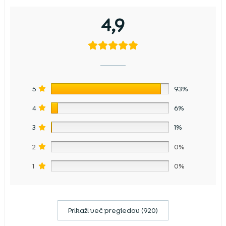
4,9
5
93%
4
6%
3
1%
2
0%
1
0%
Prikaži več pregledov (920)