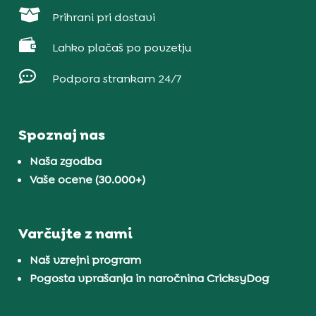

Prihrani pri dostavi

Lahko plačaš po povzetju

Podpora strankam 24/7
Spoznaj nas
Naša zgodba
Vaše ocene (30.000+)
Varčujte z nami
Naš vzrejni program
Pogosta vprašanja in naročnina CricksyDog