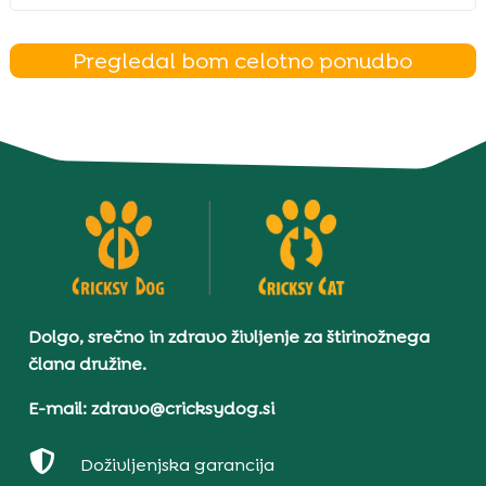
Pregledal bom celotno ponudbo
Dolgo, srečno in zdravo življenje za štirinožnega
člana družine.
E-mail: zdravo@cricksydog.si

Doživljenjska garancija