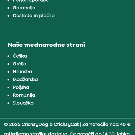
Garancija
Dostava in plačilo
Naše mednarodne strani
Češka
Grčija
Hrvaška
Madžarska
Poljska
Romunija
Slovaška
© 2026 CricksyDog & CricksyCat
| Za naročila nad 40 €
mi krijemo stroške dostave. Če naročiš do 14:00, lahko