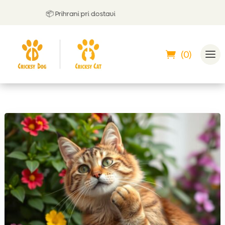
📦 Prihrani pri dostavi

(0)