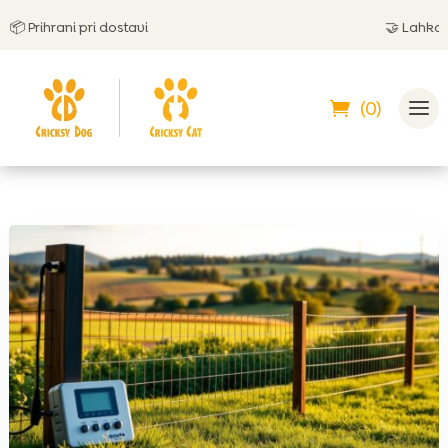
ihrani pri dostavi
🤝
Lahko plačaš
(0)