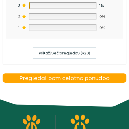
3
1%
2
0%
1
0%
Prikaži več pregledov (920)
Pregledal bom celotno ponudbo