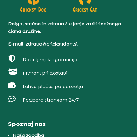
Dolgo, srečno in zdravo življenje za štirinožnega
člana družine.
E-mail: zdravo@cricksydog.si

Doživljenjska garancija

Prihrani pri dostavi

Lahko plačaš po povzetju

Podpora strankam 24/7
Spoznaj nas
Naša zgodba