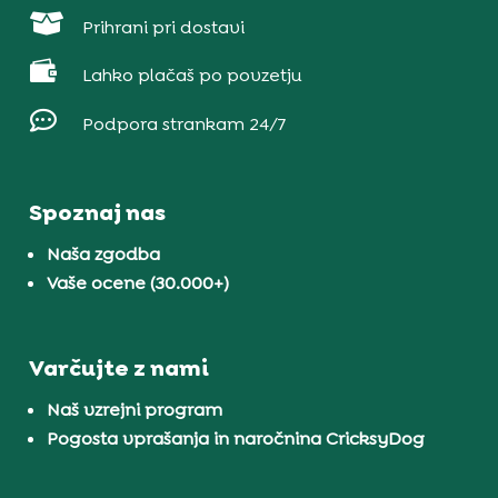

Prihrani pri dostavi

Lahko plačaš po povzetju

Podpora strankam 24/7
Spoznaj nas
Naša zgodba
Vaše ocene (30.000+)
Varčujte z nami
Naš vzrejni program
Pogosta vprašanja in naročnina CricksyDog