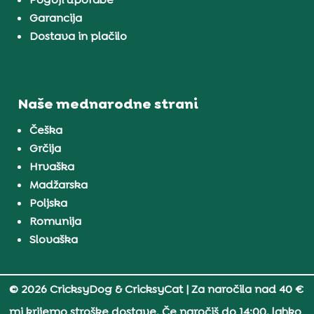
Garancija
Dostava in plačilo
Naše mednarodne strani
Češka
Grčija
Hrvaška
Madžarska
Poljska
Romunija
Slovaška
© 2026 CricksyDog & CricksyCat
| Za naročila nad 40 €
mi krijemo stroške dostave. Če naročiš do 14:00, lahko