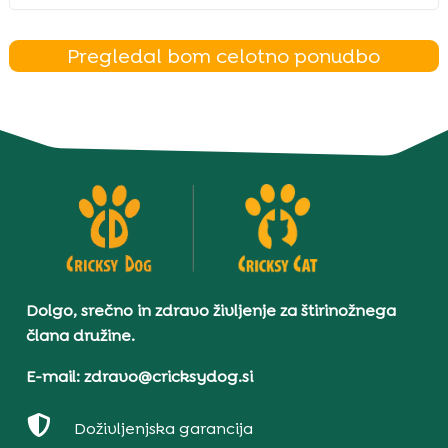
Pregledal bom celotno ponudbo
Dolgo, srečno in zdravo življenje za štirinožnega
člana družine.
E-mail: zdravo@cricksydog.si

Doživljenjska garancija