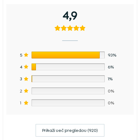
4,9
5
93%
4
6%
3
1%
2
0%
1
0%
Prikaži več pregledov (920)