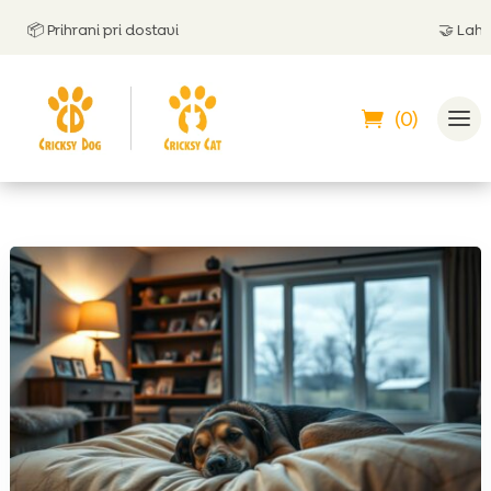
📦 Prihrani pri dostavi
🤝
Lahko pl
(0)