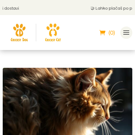
tavi
🤝
Lahko plačaš po povzetju
(0)