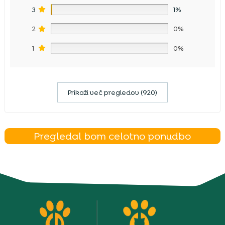
3
1%
2
0%
1
0%
Prikaži več pregledov (920)
Pregledal bom celotno ponudbo