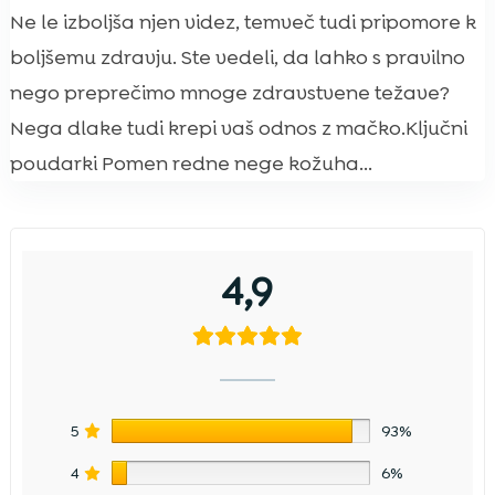
Ne le izboljša njen videz, temveč tudi pripomore k
boljšemu zdravju. Ste vedeli, da lahko s pravilno
nego preprečimo mnoge zdravstvene težave?
Nega dlake tudi krepi vaš odnos z mačko.Ključni
poudarki Pomen redne nege kožuha...
4,9
5
93%
4
6%