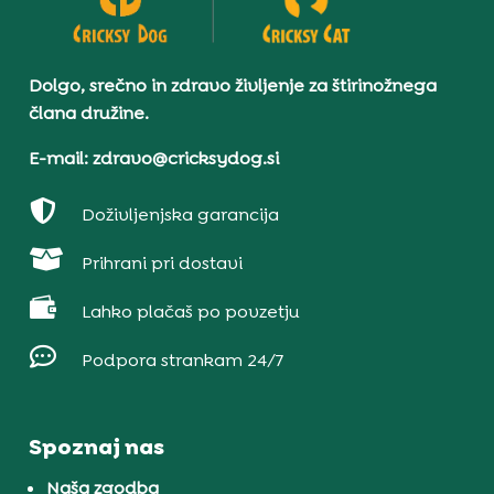
Dolgo, srečno in zdravo življenje za štirinožnega
člana družine.
E-mail: zdravo@cricksydog.si

Doživljenjska garancija

Prihrani pri dostavi

Lahko plačaš po povzetju

Podpora strankam 24/7
Spoznaj nas
Naša zgodba