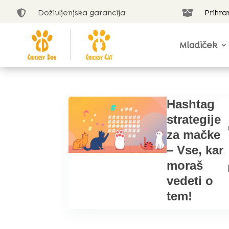
Doživljenjska garancija
Prihra


Mladiček
Hashtag
strategije
za mačke
– Vse, kar
moraš
vedeti o
tem!