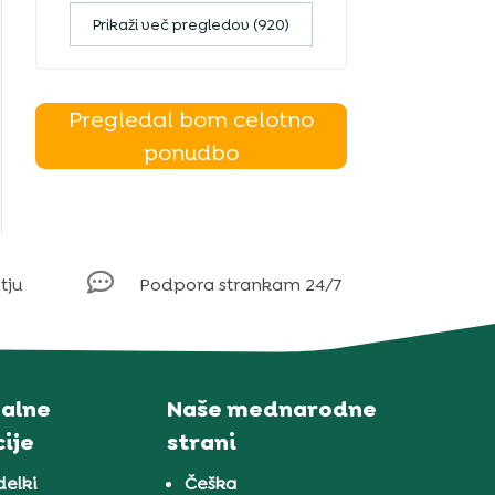
Prikaži več pregledov (920)
Pregledal bom celotno
ponudbo

tju
Podpora strankam 24/7
alne
Naše mednarodne
ije
strani
delki
Češka