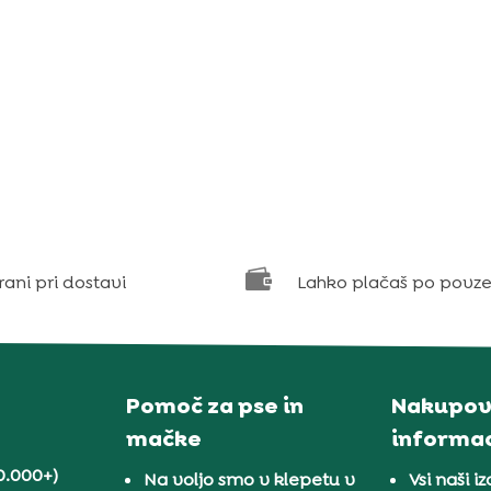

rani pri dostavi
Lahko plačaš po povze
Pomoč za pse in
Nakupov
mačke
informac
0.000+)
Na voljo smo v klepetu v
Vsi naši iz