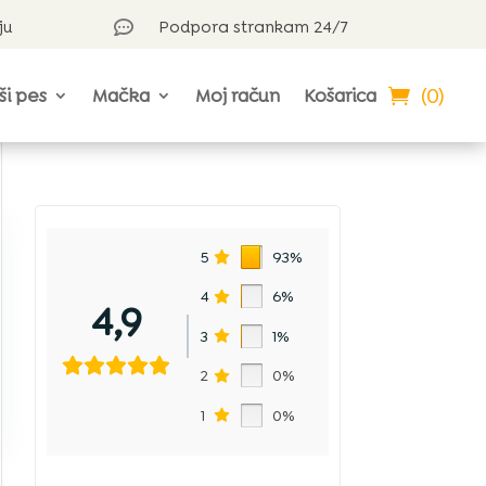
ju
Podpora strankam 24/7

(0)
ši pes
Mačka
Moj račun
Košarica
5
93%
4
6%
4,9
3
1%
2
0%
1
0%