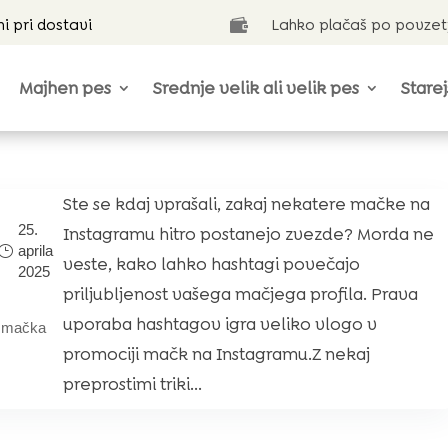
ni pri dostavi
Lahko plačaš po povzet

Majhen pes
Srednje velik ali velik pes
Starej
Ste se kdaj vprašali, zakaj nekatere mačke na
25.
Instagramu hitro postanejo zvezde? Morda ne
aprila
veste, kako lahko hashtagi povečajo
2025
priljubljenost vašega mačjega profila. Prava
uporaba hashtagov igra veliko vlogo v
|
mačka
promociji mačk na Instagramu.Z nekaj
preprostimi triki...