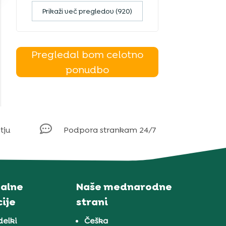
Prikaži več pregledov (920)
Pregledal bom celotno
ponudbo

tju
Podpora strankam 24/7
alne
Naše mednarodne
ije
strani
delki
Češka