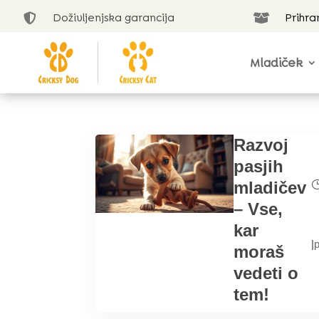
Doživljenjska garancija
Prihra


Mladiček
Razvoj
pasjih
mladičev
– Vse,
kar
|
moraš
vedeti o
tem!