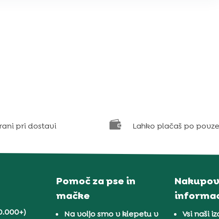

rani pri dostavi
Lahko plačaš po povze
Pomoč za pse in
Nakupov
mačke
informac
0.000+)
Na voljo smo v klepetu v
Vsi naši iz