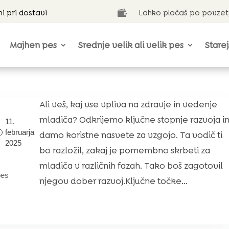
ni pri dostavi
Lahko plačaš po povzet

Majhen pes
Srednje velik ali velik pes
Starej
Ali veš, kaj vse vpliva na zdravje in vedenje
mladiča? Odkrijemo ključne stopnje razvoja i
11.
februarja
damo koristne nasvete za vzgojo. Ta vodič ti
2025
bo razložil, zakaj je pomembno skrbeti za
mladiča v različnih fazah. Tako boš zagotovil
pes
njegov dober razvoj.Ključne točke...