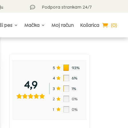
ju
Podpora strankam 24/7

(0)
ši pes
Mačka
Moj račun
Košarica
n
5
93%
4
6%
4,9
3
1%
2
0%
1
0%