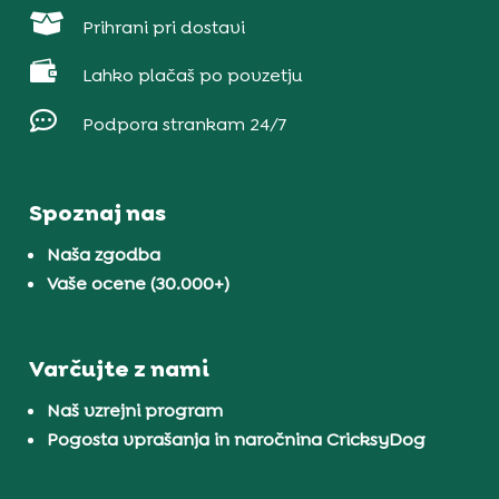

Prihrani pri dostavi

Lahko plačaš po povzetju

Podpora strankam 24/7
Spoznaj nas
Naša zgodba
Vaše ocene (30.000+)
Varčujte z nami
Naš vzrejni program
Pogosta vprašanja in naročnina CricksyDog