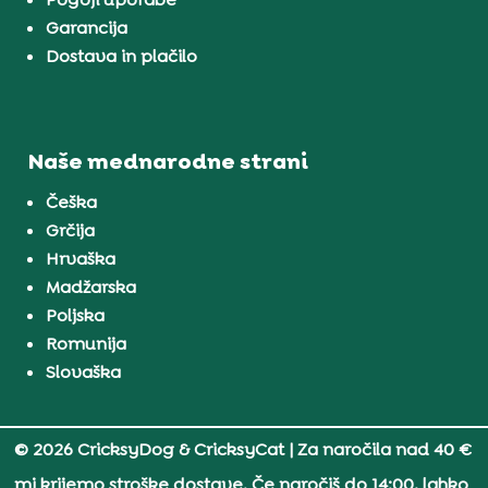
Garancija
Dostava in plačilo
Naše mednarodne strani
Češka
Grčija
Hrvaška
Madžarska
Poljska
Romunija
Slovaška
© 2026 CricksyDog & CricksyCat
| Za naročila nad 40 €
mi krijemo stroške dostave. Če naročiš do 14:00, lahko