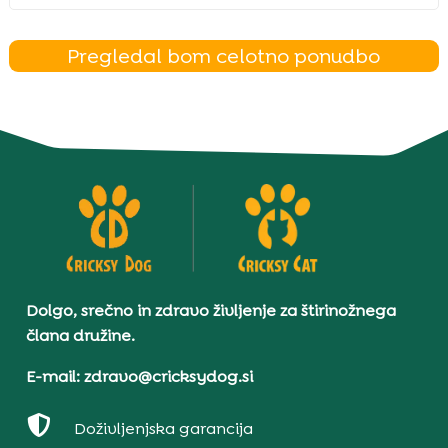
Pregledal bom celotno ponudbo
Dolgo, srečno in zdravo življenje za štirinožnega
člana družine.
E-mail: zdravo@cricksydog.si

Doživljenjska garancija