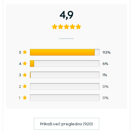
4,9
5
93%
4
6%
3
1%
2
0%
1
0%
Prikaži več pregledov (920)