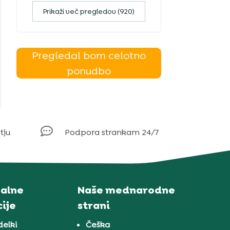
Prikaži več pregledov (920)
Pregledal bom celotno
ponudbo

tju
Podpora strankam 24/7
alne
Naše mednarodne
ije
strani
delki
Češka