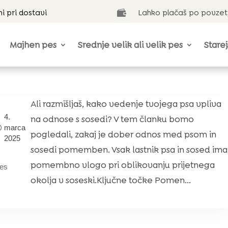
ni pri dostavi
Lahko plačaš po povzet

Majhen pes
Srednje velik ali velik pes
Starej
Ali razmišljaš, kako vedenje tvojega psa vpliva
4.
na odnose s sosedi? V tem članku bomo
marca
pogledali, zakaj je dober odnos med psom in
2025
sosedi pomemben. Vsak lastnik psa in sosed ima
pomembno vlogo pri oblikovanju prijetnega
es
okolja v soseski.Ključne točke Pomen...