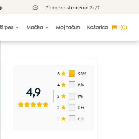
ju
Podpora strankam 24/7

(0)
ši pes
Mačka
Moj račun
Košarica
5
93%
4
6%
4,9
3
1%
2
0%
1
0%