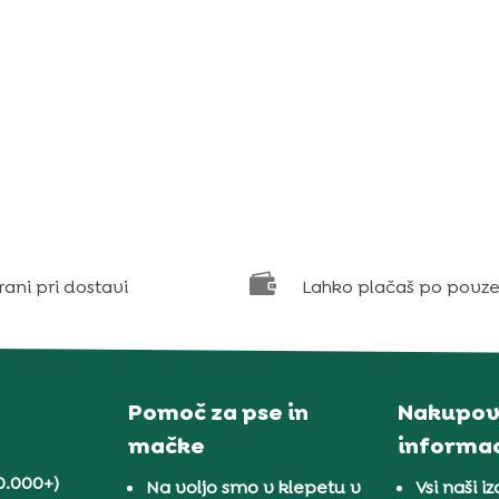

rani pri dostavi
Lahko plačaš po povze
Pomoč za pse in
Nakupov
mačke
informac
0.000+)
Na voljo smo v klepetu v
Vsi naši iz