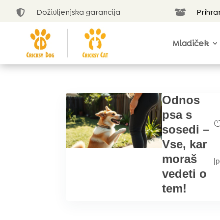
Doživljenjska garancija
Prihra


Mladiček
Odnos
psa s
sosedi –
Vse, kar
moraš
|
p
vedeti o
tem!