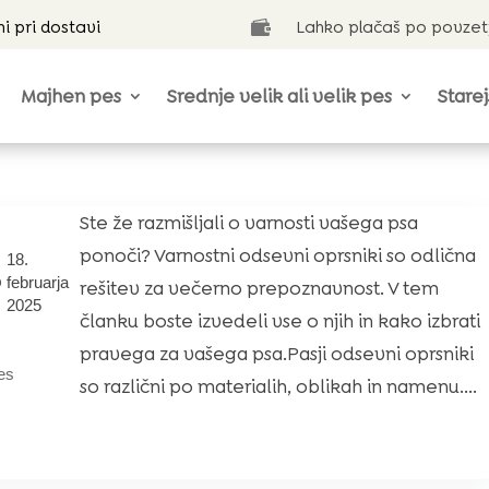
ni pri dostavi
Lahko plačaš po povzet

Majhen pes
Srednje velik ali velik pes
Starej
Ste že razmišljali o varnosti vašega psa
ponoči? Varnostni odsevni oprsniki so odlična
18.
februarja
rešitev za večerno prepoznavnost. V tem
2025
članku boste izvedeli vse o njih in kako izbrati
pravega za vašega psa.Pasji odsevni oprsniki
es
so različni po materialih, oblikah in namenu....