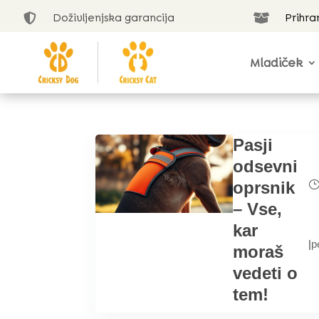
Doživljenjska garancija
Prihra


Mladiček
Pasji
odsevni
oprsnik
– Vse,
kar
|
p
moraš
vedeti o
tem!