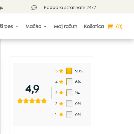
ju
Podpora strankam 24/7

(0)
ši pes
Mačka
Moj račun
Košarica
5
93%
4
6%
4,9
3
1%
2
0%
1
0%