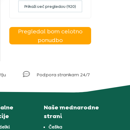
Prikaži več pregledov (920)
Pregledal bom celotno
ponudbo

tju
Podpora strankam 24/7
alne
Naše mednarodne
ije
strani
delki
Češka