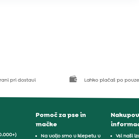

rani pri dostavi
Lahko plačaš po povze
Pomoč za pse in
Nakupov
mačke
informac
0.000+)
Na voljo smo v klepetu v
Vsi naši iz