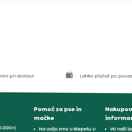

rani pri dostavi
Lahko plačaš po povze
Pomoč za pse in
Nakupov
mačke
informac
0.000+)
Na voljo smo v klepetu v
Vsi naši iz