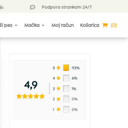
ju
Podpora strankam 24/7

(0)
ši pes
Mačka
Moj račun
Košarica
5
93%
4
6%
4,9
,
3
1%
2
0%
1
0%