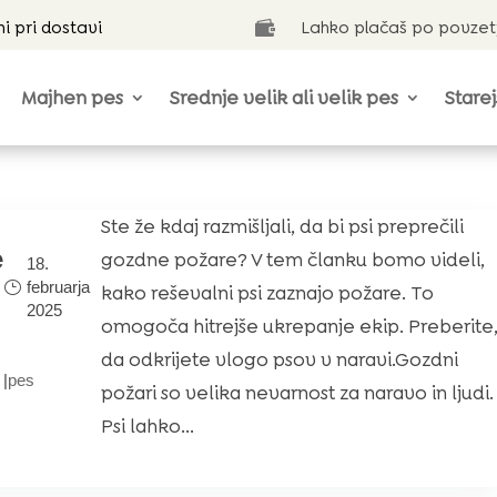
ni pri dostavi
Lahko plačaš po povzet

Majhen pes
Srednje velik ali velik pes
Starej
Ste že kdaj razmišljali, da bi psi preprečili
e
gozdne požare? V tem članku bomo videli,
18.
februarja
kako reševalni psi zaznajo požare. To
2025
omogoča hitrejše ukrepanje ekip. Preberite
da odkrijete vlogo psov v naravi.Gozdni
|
pes
požari so velika nevarnost za naravo in ljudi.
Psi lahko...