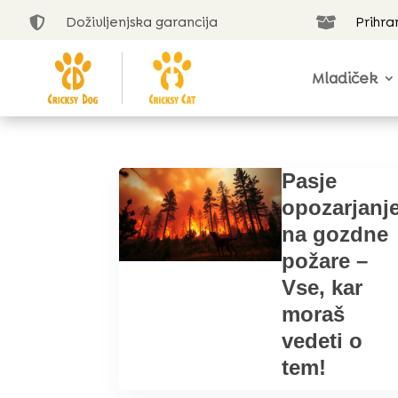
Doživljenjska garancija
Prihra


Mladiček
Pasje
opozarjanj
na gozdne
požare –
Vse, kar
moraš
vedeti o
tem!