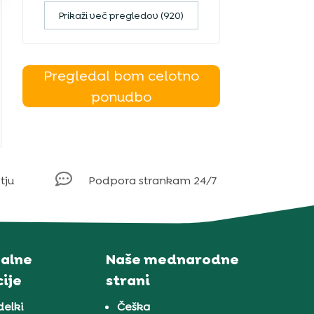
Prikaži več pregledov (920)
Pregledal bom celotno
ponudbo

tju
Podpora strankam 24/7
alne
Naše mednarodne
ije
strani
delki
Češka