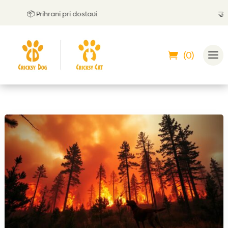
📦 Prihrani pri dostavi
🤝
Lahk
(0)