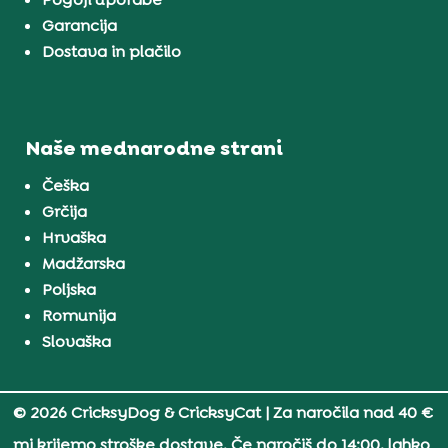
Garancija
Dostava in plačilo
Naše mednarodne strani
Češka
Grčija
Hrvaška
Madžarska
Poljska
Romunija
Slovaška
© 2026 CricksyDog & CricksyCat
| Za naročila nad 40 €
mi krijemo stroške dostave. Če naročiš do 14:00, lahko