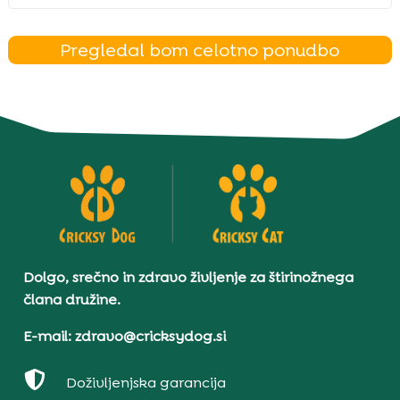
Pregledal bom celotno ponudbo
Dolgo, srečno in zdravo življenje za štirinožnega
člana družine.
E-mail: zdravo@cricksydog.si

Doživljenjska garancija