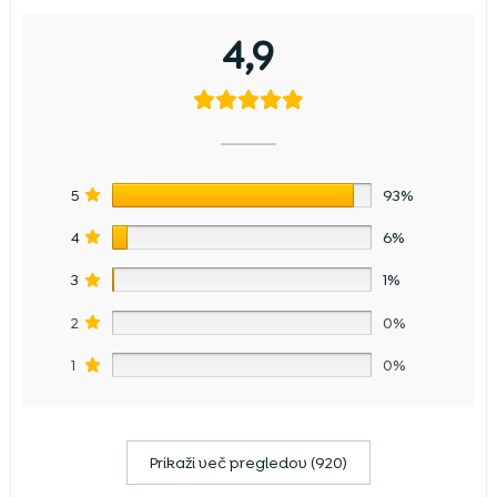
4,9
5
93%
4
6%
3
1%
2
0%
1
0%
Prikaži več pregledov (920)