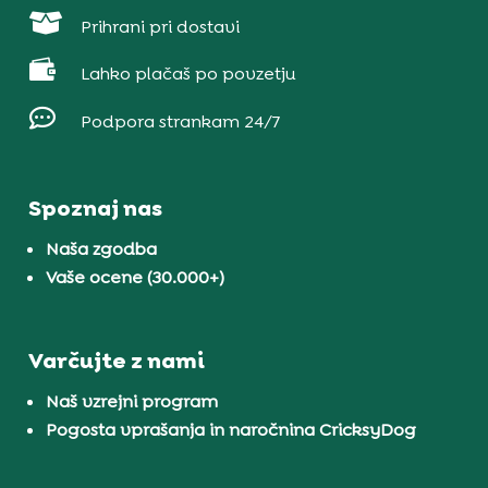

Prihrani pri dostavi

Lahko plačaš po povzetju

Podpora strankam 24/7
Spoznaj nas
Naša zgodba
Vaše ocene (30.000+)
Varčujte z nami
Naš vzrejni program
Pogosta vprašanja in naročnina CricksyDog