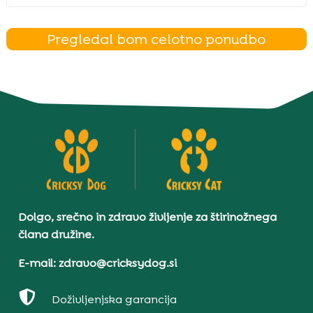
Pregledal bom celotno ponudbo
Dolgo, srečno in zdravo življenje za štirinožnega
člana družine.
E-mail: zdravo@cricksydog.si

Doživljenjska garancija