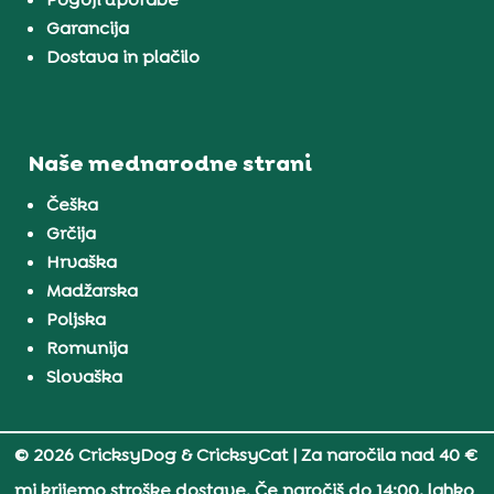
Garancija
Dostava in plačilo
Naše mednarodne strani
Češka
Grčija
Hrvaška
Madžarska
Poljska
Romunija
Slovaška
© 2026 CricksyDog & CricksyCat
| Za naročila nad 40 €
mi krijemo stroške dostave. Če naročiš do 14:00, lahko