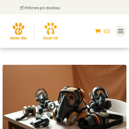
📦 Prihrani pri dostavi
🤝
L
(0)