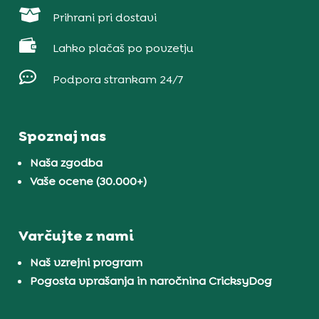

Prihrani pri dostavi

Lahko plačaš po povzetju

Podpora strankam 24/7
Spoznaj nas
Naša zgodba
Vaše ocene (30.000+)
Varčujte z nami
Naš vzrejni program
Pogosta vprašanja in naročnina CricksyDog