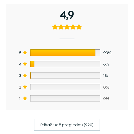
4,9
5
93%
4
6%
3
1%
2
0%
1
0%
Prikaži več pregledov (920)