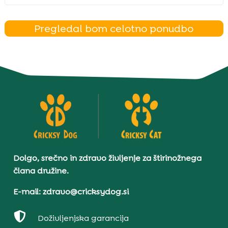
Pregledal bom celotno ponudbo
Dolgo, srečno in zdravo življenje za štirinožnega
člana družine.
E-mail: zdravo@cricksydog.si

Doživljenjska garancija