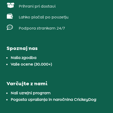

Prihrani pri dostavi

Lahko plačaš po povzetju

Podpora strankam 24/7
Spoznaj nas
Naša zgodba
Vaše ocene (30.000+)
Varčujte z nami
Naš vzrejni program
Pogosta vprašanja in naročnina CricksyDog