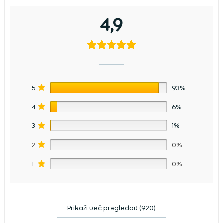
4,9
5
93%
4
6%
3
1%
2
0%
1
0%
Prikaži več pregledov (920)