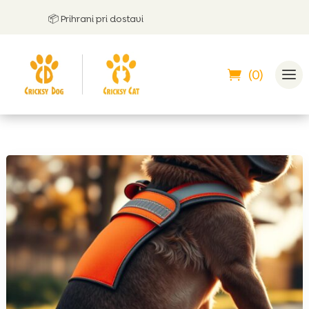
📦 Prihrani pri dostavi
🤝
La
(0)