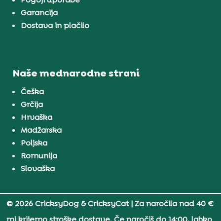
Garancija
Dostava in plačilo
Naše mednarodne strani
Češka
Grčija
Hrvaška
Madžarska
Poljska
Romunija
Slovaška
© 2026 CricksyDog & CricksyCat
| Za naročila nad 40 €
mi krijemo stroške dostave. Če naročiš do 14:00, lahko