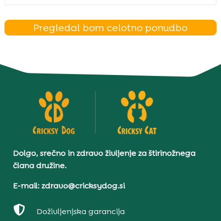
Pregledal bom celotno ponudbo
Dolgo, srečno in zdravo življenje za štirinožnega
člana družine.
E-mail: zdravo@cricksydog.si

Doživljenjska garancija