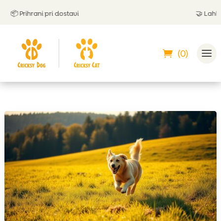
📦 Prihrani pri dostavi
🤝
Lahko p
(0)