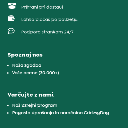

Prihrani pri dostavi

Lahko plačaš po povzetju

Podpora strankam 24/7
Spoznaj nas
Naša zgodba
Vaše ocene (30.000+)
Varčujte z nami
Naš vzrejni program
Pogosta vprašanja in naročnina CricksyDog