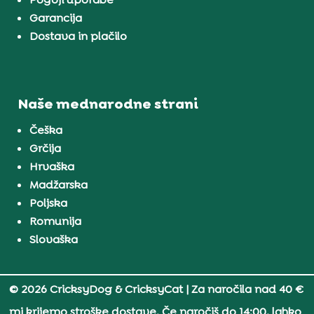
Garancija
Dostava in plačilo
Naše mednarodne strani
Češka
Grčija
Hrvaška
Madžarska
Poljska
Romunija
Slovaška
© 2026 CricksyDog & CricksyCat
| Za naročila nad 40 €
mi krijemo stroške dostave. Če naročiš do 14:00, lahko