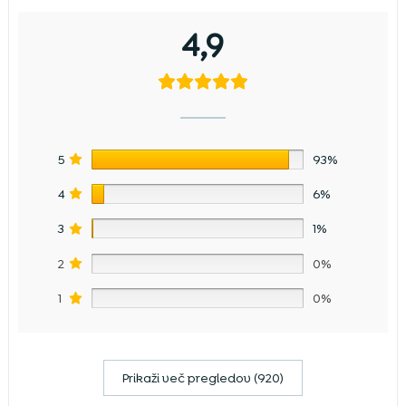
4,9
5
93%
4
6%
3
1%
2
0%
1
0%
Prikaži več pregledov (920)