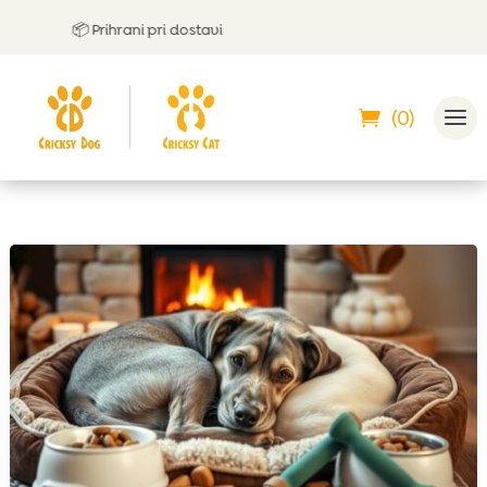
📦 Prihrani pri dostavi
🤝
La
(0)