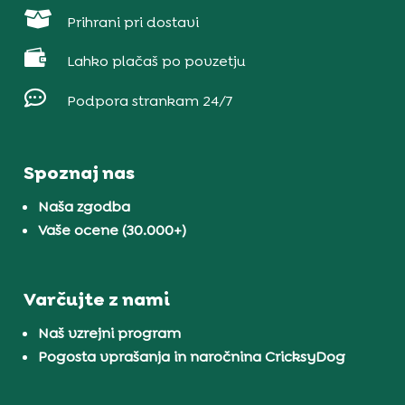

Prihrani pri dostavi

Lahko plačaš po povzetju

Podpora strankam 24/7
Spoznaj nas
Naša zgodba
Vaše ocene (30.000+)
Varčujte z nami
Naš vzrejni program
Pogosta vprašanja in naročnina CricksyDog