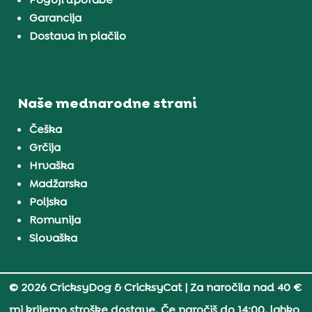
Garancija
Dostava in plačilo
Naše mednarodne strani
Češka
Grčija
Hrvaška
Madžarska
Poljska
Romunija
Slovaška
© 2026 CricksyDog & CricksyCat
| Za naročila nad 40 €
mi krijemo stroške dostave. Če naročiš do 14:00, lahko