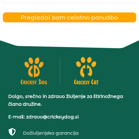
Pregledal bom celotno ponudbo
Dolgo, srečno in zdravo življenje za štirinožnega
člana družine.
E-mail: zdravo@cricksydog.si

Doživljenjska garancija