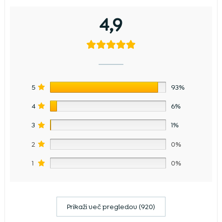
4,9
5
93%
4
6%
3
1%
2
0%
1
0%
Prikaži več pregledov (920)