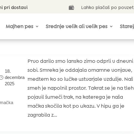
ni pri dostavi
Lahko plačaš po povzet

Majhen pes
Srednje velik ali velik pes
Starej
Prvo darilo smo lansko zimo odprli v dnevni
sobi. Smreka je oddajala omamne vonjave,
18.
decembra
medtem ko so lučke ustvarjale vzdušje. Naš
2025
smeh je napolnil prostor. Takrat se je na tleh
pojavil šumeči trak, na katerega je naša
mačka
mačka skočila kot po ukazu. V hipu ga je
zagrabila z...