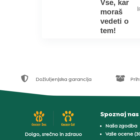
Vse, kar
|
moraš
vedeti o
tem!


Doživljenjska garancija
Prih
Spoznaj nas
Naša zgodba
Vaše ocene (3
Dolgo, srečno in zdravo