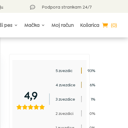
ju
Podpora strankam 24/7

(0)
ši pes
Mačka
Moj račun
Košarica
5 zvezdic
93%
4 zvezdice
6%
4,9
3 zvezdice
1%
2 zvezdici
0%
1 zvezdica
0%