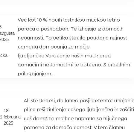
Več kot 10 % novih lastnikov muckov letno
6.
poroča o poškodbah. Te izhajajo iz domačih
avgusta
nevarnosti. To veliko število poudarja nujnost
2025
varnega domovanja za mačje
ljubljenčke.Varovanje naših muck pred
čka
domačimi nevarnostmi je bistveno. S pravilnim
prilagajanjem...
Ali ste vedeli, da lahko pasji detektor uhajanj
plina reši življenje vašega ljubljenčka in zaščiti
18.
februarja
vaš dom? Te majhne naprave so ključnega
2025
pomena za domačo varnost. V tem članku