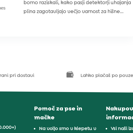
bomo raziskali, kako pasji detektorji uhajanja
pes
plina zagotavljajo večjo varnost za hišne...

rani pri dostavi
Lahko plačaš po povze
Pomoč za pse in
Nakupov
mačke
informac
0.000+)
Na voljo smo v klepetu v
Vsi naši iz