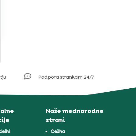

tju
Podpora strankam 24/7
alne
Naše mednarodne
ije
strani
delki
Češka