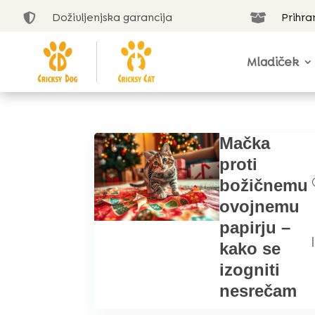
Doživljenjska garancija
Prihra


Mladiček
Mačka
proti
božičnemu
ovojnemu
papirju –
|
kako se
izogniti
nesrečam