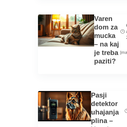
Varen
dom za
mucka
– na kaj
je treba
|
ma
paziti?
Pasji
detektor
uhajanja
plina –