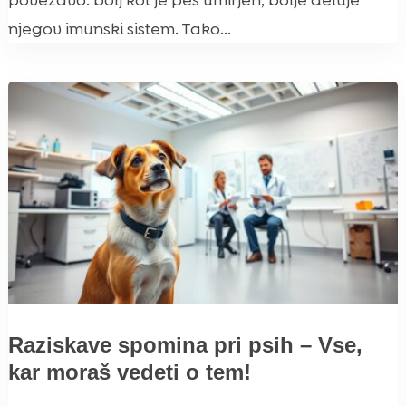
povezavo: bolj kot je pes umirjen, bolje deluje
njegov imunski sistem. Tako...
Raziskave spomina pri psih – Vse,
kar moraš vedeti o tem!