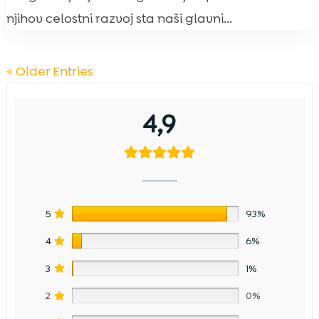
njihov celostni razvoj sta naši glavni...
« Older Entries
4,9
5
93%
4
6%
3
1%
2
0%