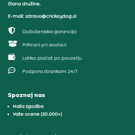
člana družine.
E-mail: zdravo@cricksydog.si

Doživljenjska garancija

Prihrani pri dostavi

Lahko plačaš po povzetju

Podpora strankam 24/7
Spoznaj nas
Naša zgodba
Vaše ocene (30.000+)