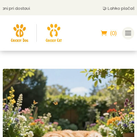
tavi
🤝
Lahko plačaš po povzetju
(0)