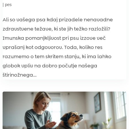
|
pes
Ali so vašega psa kdaj prizadele nenavadne
zdravstvene težave, ki ste jih težko razložili?
Imunska pomanjkljivost pri psu izzove več
vprašanj kot odgovorov. Toda, koliko res
razumemo o tem skritem stanju, ki ima lahko
globok vpliv na dobro počutje našega
štirinožnega...