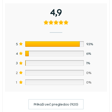
4,9
5
93%
4
6%
3
1%
2
0%
1
0%
Prikaži več pregledov (920)