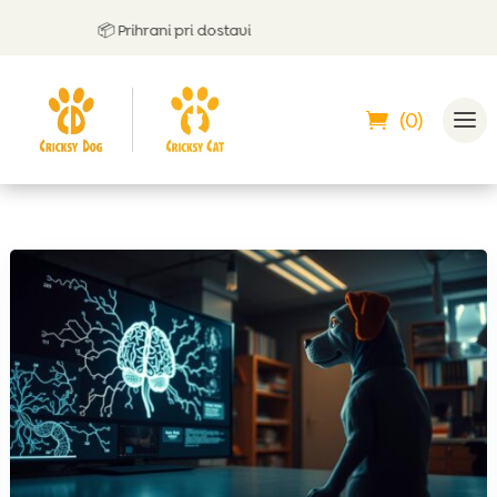
📦 Prihrani pri dostavi

(0)