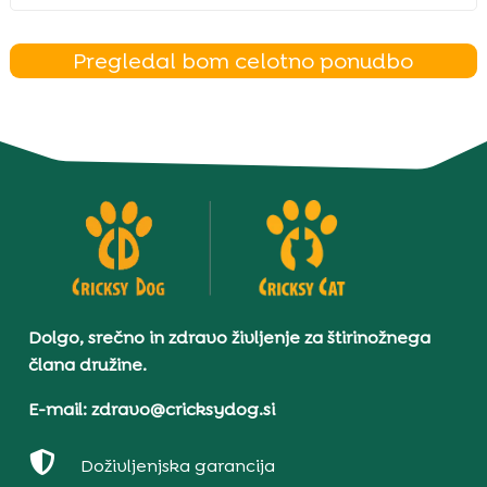
Pregledal bom celotno ponudbo
Dolgo, srečno in zdravo življenje za štirinožnega
člana družine.
E-mail: zdravo@cricksydog.si

Doživljenjska garancija