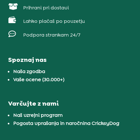

Prihrani pri dostavi

Lahko plačaš po povzetju

Podpora strankam 24/7
Spoznaj nas
Naša zgodba
Vaše ocene (30.000+)
Varčujte z nami
Naš vzrejni program
Pogosta vprašanja in naročnina CricksyDog