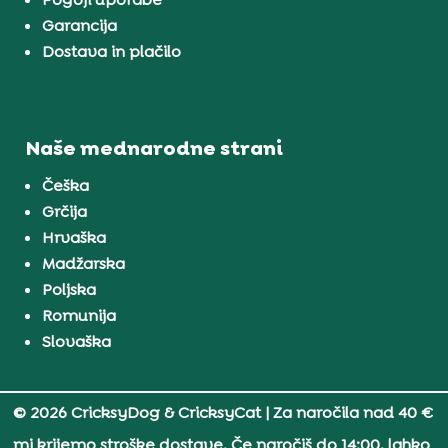
Garancija
Dostava in plačilo
Naše mednarodne strani
Češka
Grčija
Hrvaška
Madžarska
Poljska
Romunija
Slovaška
© 2026 CricksyDog & CricksyCat
| Za naročila nad 40 €
mi krijemo stroške dostave. Če naročiš do 14:00, lahko