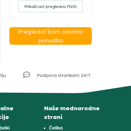
Prikaži več pregledov (920)
Pregledal bom celotno
ponudbo

tju
Podpora strankam 24/7
alne
Naše mednarodne
ije
strani
delki
Češka