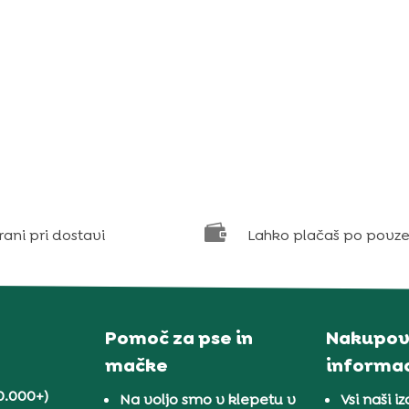

rani pri dostavi
Lahko plačaš po povze
Pomoč za pse in
Nakupov
mačke
informac
0.000+)
Na voljo smo v klepetu v
Vsi naši iz