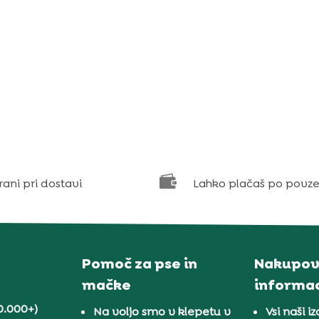

rani pri dostavi
Lahko plačaš po povze
Pomoč za pse in
Nakupov
mačke
informac
0.000+)
Na voljo smo v klepetu v
Vsi naši iz