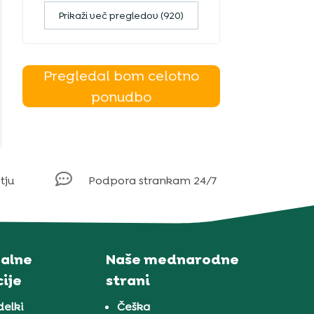
Prikaži več pregledov (920)
Pregledal bom celotno
ponudbo

tju
Podpora strankam 24/7
alne
Naše mednarodne
ije
strani
delki
Češka