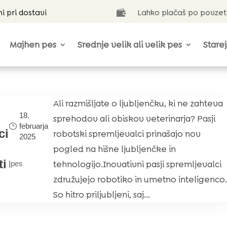
ni pri dostavi
Lahko plačaš po povzet

Majhen pes
Srednje velik ali velik pes
Starej
Ali razmišljate o ljubljenčku, ki ne zahteva
18.
sprehodov ali obiskov veterinarja? Pasji
februarja
ci
robotski spremljevalci prinašajo nov
2025
pogled na hišne ljubljenčke in
ti
tehnologijo.Inovativni pasji spremljevalci
|
pes
združujejo robotiko in umetno inteligenco.
So hitro priljubljeni, saj...