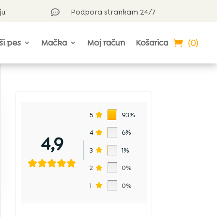
ju
Podpora strankam 24/7

(0)
ši pes
Mačka
Moj račun
Košarica
5
93%
4
6%
4,9
3
1%
2
0%
1
0%