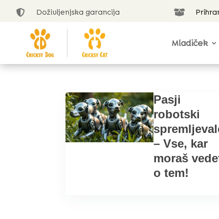
Doživljenjska garancija
Prihra


Mladiček
Pasji
robotski
spremljeval
– Vse, kar
moraš vede
o tem!