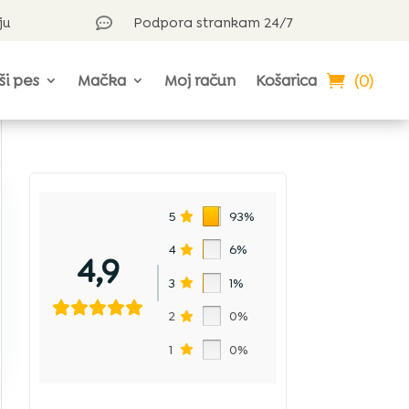
ju
Podpora strankam 24/7

(0)
ši pes
Mačka
Moj račun
Košarica
o
5
93%
4
6%
4,9
3
1%
2
0%
1
0%