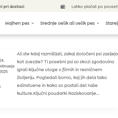
ni pri dostavi
Lahko plačaš po povzet

Majhen pes
Srednje velik ali velik pes
Starej
Ali ste kdaj razmišljali, zakaj določeni psi zasijej
24.
kot zvezde? Ti posebni psi so skozi zgodovino
februarja
igrali ključne vloge v filmih in resničnem
2025
življenju. Pogledali bomo, kaj jih dela tako
edinstvene in kako so postali del naše
s
kulture.Ključni poudarki Raziskovanje...