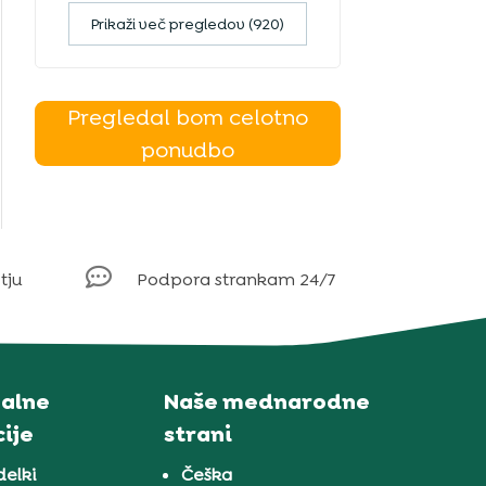
Prikaži več pregledov (920)
Pregledal bom celotno
ponudbo

tju
Podpora strankam 24/7
alne
Naše mednarodne
ije
strani
delki
Češka