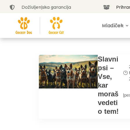
Doživljenjska garancija
Prihra


Mladiček
Slavni
psi –
Vse,
kar
moraš
|
pe
vedeti
o tem!