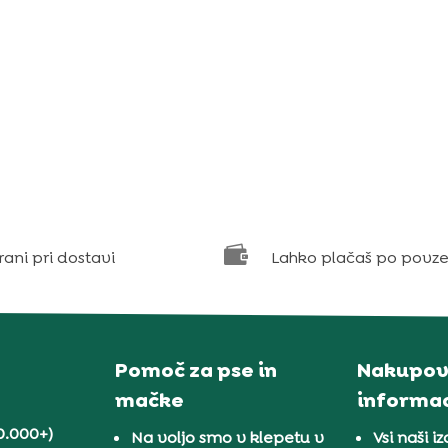

rani pri dostavi
Lahko plačaš po povze
Pomoč za pse in
Nakupov
mačke
informac
0.000+)
Na voljo smo v klepetu v
Vsi naši iz